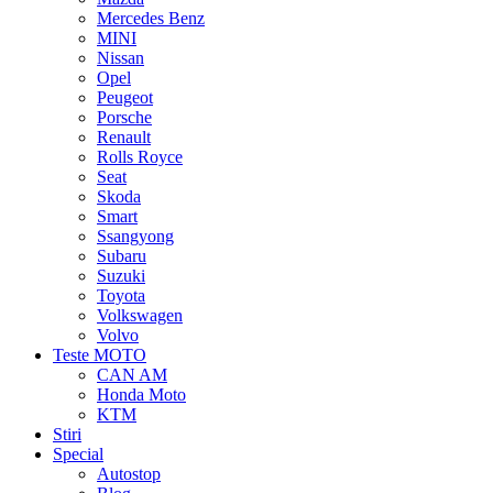
Mercedes Benz
MINI
Nissan
Opel
Peugeot
Porsche
Renault
Rolls Royce
Seat
Skoda
Smart
Ssangyong
Subaru
Suzuki
Toyota
Volkswagen
Volvo
Teste MOTO
CAN AM
Honda Moto
KTM
Stiri
Special
Autostop