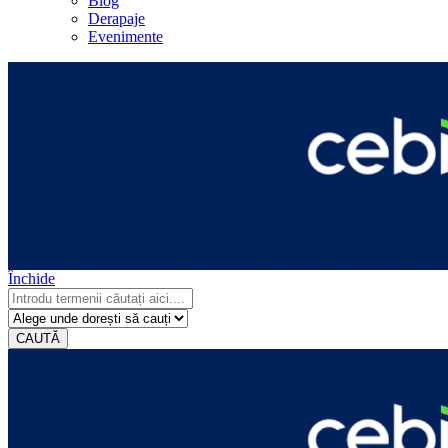
Blog
Derapaje
Evenimente
Închide
CAUTĂ