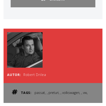
AUTOR:
Robert Drilea
,
,
,
,
TAGS:
passat
preturi
volkswagen
vw