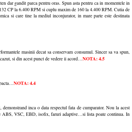
nten dar gandit parca pentru oras. Spun asta pentru ca in momentele in
 de 132 CP la 6.400 RPM si cuplu maxim de 160 la 4.400 RPM. Cutia de
mica si care tine la mediul inconjurator, in mare parte este destinata
rformantele masinii decat sa conservam consumul. Sincer sa va spun,
NOTA: 4.5
cazut, si din acest punct de vedere ii acord…
NOTA: 4.4
ompacta…
, demonstrand inca o data respectul fata de cumparator. Nou la acest
teme ABS, VSC, EBD, isofix, faruri adaptive…si lista poate continua. In