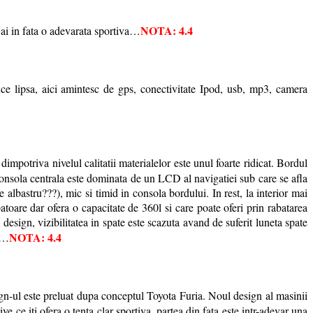
NOTA: 4.4
 ai in fata o adevarata sportiva…
e lipsa, aici amintesc de gps, conectivitate Ipod, usb, mp3, camera
 dimpotriva nivelul calitatii materialelor este unul foarte ridicat. Bordul
. Consola centrala este dominata de un LCD al navigatiei sub care se afla
 albastru???), mic si timid in consola bordului. In rest, la interior mai
atoare dar ofera o capacitate de 360l si care poate oferi prin rabatarea
 design, vizibilitatea in spate este scazuta avand de suferit luneta spate
NOTA: 4.4
er…
gn-ul este preluat dupa conceptul Toyota Furia. Noul design al masinii
 ce iti ofera o tenta clar sportiva, partea din fata este intr-adevar una