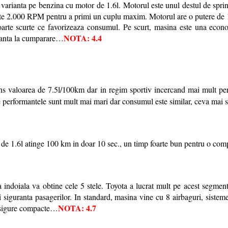
varianta pe benzina cu motor de 1.6l. Motorul este unul destul de spri
 peste 2.000 RPM pentru a primi un cuplu maxim. Motorul are o putere
poarte scurte ce favorizeaza consumul. Pe scurt, masina este una econo
NOTA: 4.4
arianta la cumparare…
ns valoarea de 7.5l/100km dar in regim sportiv incercand mai mult pe
 performantele sunt mult mai mari dar consumul este similar, ceva mai s
de 1.6l atinge 100 km in doar 10 sec., un timp foarte bun pentru o c
ndoiala va obtine cele 5 stele. Toyota a lucrat mult pe acest segment
 si siguranta pasagerilor. In standard, masina vine cu 8 airbaguri, sis
NOTA: 4.7
i sigure compacte…