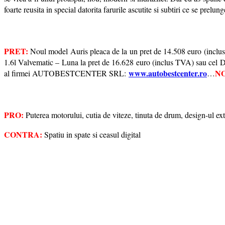
foarte reusita in special datorita farurile ascutite si subtiri ce se prel
PRET:
Noul model Auris pleaca de la un pret de 14.508 euro (inclus 
1.6l Valvematic – Luna la pret de 16.628 euro (inclus TVA) sau cel Die
www.autobestcenter.ro
NO
al firmei AUTOBESTCENTER SRL:
…
PRO:
Puterea motorului, cutia de viteze, tinuta de drum, design-ul exte
CONTRA:
Spatiu in spate si ceasul digital