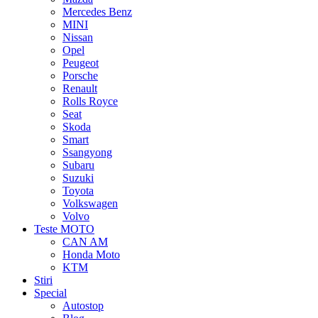
Mercedes Benz
MINI
Nissan
Opel
Peugeot
Porsche
Renault
Rolls Royce
Seat
Skoda
Smart
Ssangyong
Subaru
Suzuki
Toyota
Volkswagen
Volvo
Teste MOTO
CAN AM
Honda Moto
KTM
Stiri
Special
Autostop