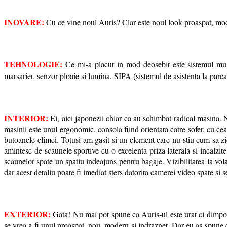
INOVARE:
Cu ce vine noul Auris? Clar este noul look proaspat, mode
TEHNOLOGIE:
Ce mi-a placut in mod deosebit este sistemul mul
marsarier, senzor ploaie si lumina, SIPA (sistemul de asistenta la par
INTERIOR:
Ei, aici japonezii chiar ca au schimbat radical masina. Nu
masinii este unul ergonomic, consola fiind orientata catre sofer, cu cea
butoanele climei. Totusi am gasit si un element care nu stiu cum sa zic,
amintesc de scaunele sportive cu o excelenta priza laterala si incalzit
scaunelor spate un spatiu indeajuns pentru bagaje. Vizibilitatea la volan
dar acest detaliu poate fi imediat sters datorita camerei video spate s
EXTERIOR:
Gata! Nu mai pot spune ca Auris-ul este urat ci dimpot
se vrea a fi unul proaspat, nou, modern si indraznet. Dar eu as spune ch