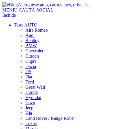
MENIU
CAUTĂ
SOCIAL
Închide
Teste AUTO
Alfa Romeo
Audi
Bentley
BMW
Chevrolet
Citroen
Cupra
Dacia
DS
Fiat
Ford
Great Wall
Honda
Hyundai
Isuzu
Jeep
Kia
Land Rover / Range Rover
Lexus
Mazda