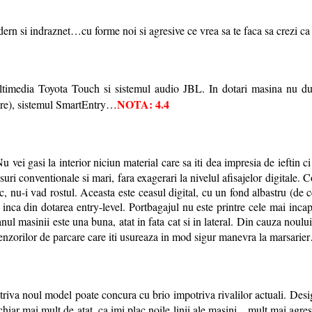
rn si indraznet…cu forme noi si agresive ce vrea sa te faca sa crezi ca
timedia Toyota Touch si sistemul audio JBL. In dotari masina nu duc
NOTA: 4.4
care), sistemul SmartEntry…
 vei gasi la interior niciun material care sa iti dea impresia de ieftin ci
suri conventionale si mari, fara exagerari la nivelul afisajelor digitale
 nu-i vad rostul. Aceasta este ceasul digital, cu un fond albastru (de ce
e inca din dotarea entry-level. Portbagajul nu este printre cele mai incap
ul masinii este una buna, atat in fata cat si in lateral. Din cauza noului
i senzorilor de parcare care iti usureaza in mod sigur manevra la marsari
riva noul model poate concura cu brio impotriva rivalilor actuali. Desi
iar mai mult de atat, ca imi plac noile linii ale masini…mult mai agresive