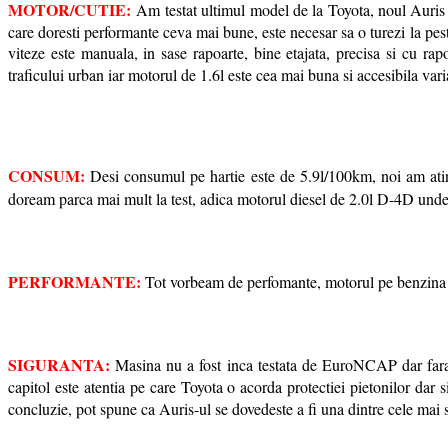
MOTOR/CUTIE:
Am testat ultimul model de la Toyota, noul Auris 
care doresti performante ceva mai bune, este necesar sa o turezi la
viteze este manuala, in sase rapoarte, bine etajata, precisa si cu ra
traficului urban iar motorul de 1.6l este cea mai buna si accesibila v
CONSUM:
Desi consumul pe hartie este de 5.9l/100km, noi am ati
doream parca mai mult la test, adica motorul diesel de 2.0l D-4D unde
PERFORMANTE:
Tot vorbeam de perfomante, motorul pe benzina 
SIGURANTA:
Masina nu a fost inca testata de EuroNCAP dar fara i
capitol este atentia pe care Toyota o acorda protectiei pietonilor dar
concluzie, pot spune ca Auris-ul se dovedeste a fi una dintre cele ma