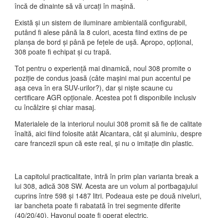
încă de dinainte să vă urcați în mașină.
Există și un sistem de iluminare ambientală configurabil,
putând fi alese până la 8 culori, acesta fiind extins de pe
planșa de bord și până pe fețele de ușă. Apropo, opțional,
308 poate fi echipat și cu trapă.
Tot pentru o experiență mai dinamică, noul 308 promite o
poziție de condus joasă (câte mașini mai pun accentul pe
așa ceva în era SUV-urilor?), dar și niște scaune cu
certificare AGR opționale. Acestea pot fi disponibile inclusiv
cu încălzire și chiar masaj.
Materialele de la interiorul noului 308 promit să fie de calitate
înaltă, aici fiind folosite atât Alcantara, cât și aluminiu, despre
care francezii spun că este real, și nu o imitație din plastic.
La capitolul practicalitate, intră în prim plan varianta break a
lui 308, adică 308 SW. Acesta are un volum al portbagajului
cuprins între 598 și 1487 litri. Podeaua este pe două niveluri,
iar bancheta poate fi rabatată în trei segmente diferite
(40/20/40). Hayonul poate fi operat electric.