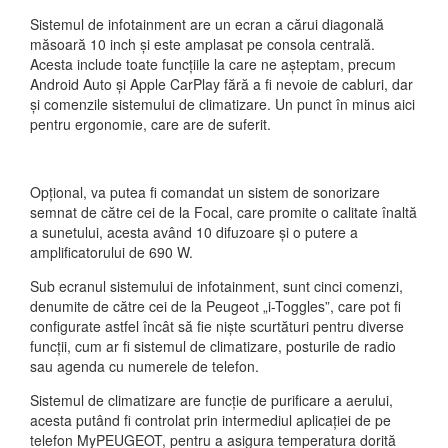
Sistemul de infotainment are un ecran a cărui diagonală
măsoară 10 inch și este amplasat pe consola centrală.
Acesta include toate funcțiile la care ne așteptam, precum
Android Auto și Apple CarPlay fără a fi nevoie de cabluri, dar
și comenzile sistemului de climatizare. Un punct în minus aici
pentru ergonomie, care are de suferit.
Opțional, va putea fi comandat un sistem de sonorizare
semnat de către cei de la Focal, care promite o calitate înaltă
a sunetului, acesta având 10 difuzoare și o putere a
amplificatorului de 690 W.
Sub ecranul sistemului de infotainment, sunt cinci comenzi,
denumite de către cei de la Peugeot „i-Toggles”, care pot fi
configurate astfel încât să fie niște scurtături pentru diverse
funcții, cum ar fi sistemul de climatizare, posturile de radio
sau agenda cu numerele de telefon.
Sistemul de climatizare are funcție de purificare a aerului,
acesta putând fi controlat prin intermediul aplicației de pe
telefon MyPEUGEOT, pentru a asigura temperatura dorită