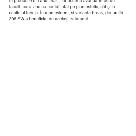
în producție din anul 2021, iar acum a avut parte de un
facelift care vine cu noutăți atât pe plan estetic, cât și la
capitolul tehnic. În mod evident, și varianta break, denumită
308 SW a beneficiat de același tratament.