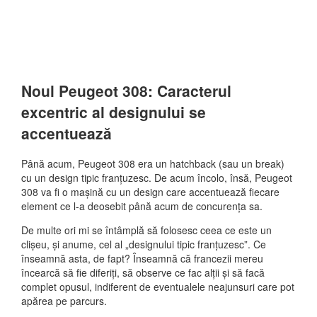
Noul Peugeot 308: Caracterul
excentric al designului se
accentuează
Până acum, Peugeot 308 era un hatchback (sau un break)
cu un design tipic franțuzesc. De acum încolo, însă, Peugeot
308 va fi o mașină cu un design care accentuează fiecare
element ce l-a deosebit până acum de concurența sa.
De multe ori mi se întâmplă să folosesc ceea ce este un
clișeu, și anume, cel al „designului tipic franțuzesc”. Ce
înseamnă asta, de fapt? Înseamnă că francezii mereu
încearcă să fie diferiți, să observe ce fac alții și să facă
complet opusul, indiferent de eventualele neajunsuri care pot
apărea pe parcurs.