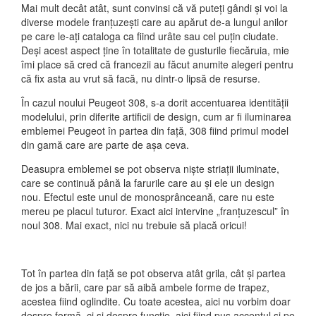
Mai mult decât atât, sunt convinsi că vă puteți gândi și voi la
diverse modele franțuzești care au apărut de-a lungul anilor
pe care le-ați cataloga ca fiind urâte sau cel puțin ciudate.
Deși acest aspect ține în totalitate de gusturile fiecăruia, mie
îmi place să cred că francezii au făcut anumite alegeri pentru
că fix asta au vrut să facă, nu dintr-o lipsă de resurse.
În cazul noului Peugeot 308, s-a dorit accentuarea identității
modelului, prin diferite artificii de design, cum ar fi iluminarea
emblemei Peugeot în partea din față, 308 fiind primul model
din gamă care are parte de așa ceva.
Deasupra emblemei se pot observa niște striații iluminate,
care se continuă până la farurile care au și ele un design
nou. Efectul este unul de monosprânceană, care nu este
mereu pe placul tuturor. Exact aici intervine „franțuzescul” în
noul 308. Mai exact, nici nu trebuie să placă oricui!
Tot în partea din față se pot observa atât grila, cât și partea
de jos a bării, care par să aibă ambele forme de trapez,
acestea fiind oglindite. Cu toate acestea, aici nu vorbim doar
despre formă, ci și despre funcție, aici fiind pus accentul și pe