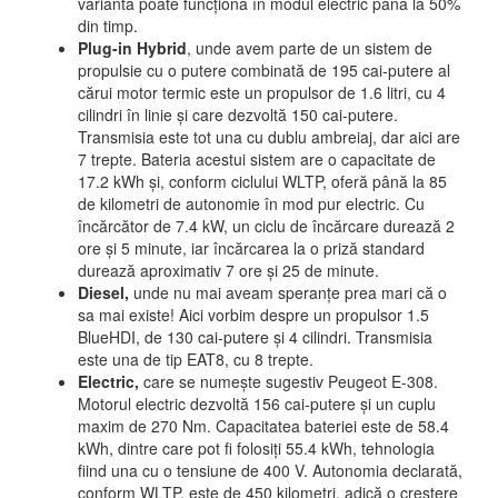
variantă poate funcționa în modul electric până la 50%
din timp.
Plug-in Hybrid
, unde avem parte de un sistem de
propulsie cu o putere combinată de 195 cai-putere al
cărui motor termic este un propulsor de 1.6 litri, cu 4
cilindri în linie și care dezvoltă 150 cai-putere.
Transmisia este tot una cu dublu ambreiaj, dar aici are
7 trepte. Bateria acestui sistem are o capacitate de
17.2 kWh și, conform ciclului WLTP, oferă până la 85
de kilometri de autonomie în mod pur electric. Cu
încărcător de 7.4 kW, un ciclu de încărcare durează 2
ore și 5 minute, iar încărcarea la o priză standard
durează aproximativ 7 ore și 25 de minute.
Diesel,
unde nu mai aveam speranțe prea mari că o
sa mai existe! Aici vorbim despre un propulsor 1.5
BlueHDI, de 130 cai-putere și 4 cilindri. Transmisia
este una de tip EAT8, cu 8 trepte.
Electric,
care se numește sugestiv Peugeot E-308.
Motorul electric dezvoltă 156 cai-putere și un cuplu
maxim de 270 Nm. Capacitatea bateriei este de 58.4
kWh, dintre care pot fi folosiți 55.4 kWh, tehnologia
fiind una cu o tensiune de 400 V. Autonomia declarată,
conform WLTP, este de 450 kilometri, adică o creștere