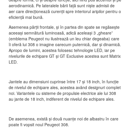
aerodinamică. Pe lateralele bării față sunt niște admisii de
aer care direcționează curenții spre interiorul aripilor pentru o
eficiență mai bună.
Asemenea părții frontale, și în partea din spate se regăsește
aceeași semnătură luminoasă, adică aceleași 3 „gheare”
(emblema Peugeot nu ilustrează un leu chiar degeaba) care
îi oferă lui 308 o imagine oarecum puternică, dar și dinamică.
Apropo de lumini, acestea folosesc tehnologie LED, iar pe
nivelurile de echipare GT și GT Exclusive acestea sunt Matrix
LED.
Jantele au dimensiuni cuprinse între 17 și 18 inch, în funcție
de nivelul de echipare ales, acestea având designuri complet
noi. Variantele cu sisteme de propulsie electrice ale lui 308
au jante de 18 inch, indiferent de nivelul de echipare ales.
De asemenea, există și două nuanțe noi de albastru în care
poate fi vopsit noul Peugeot 308.