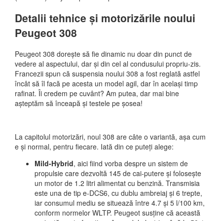
Detalii tehnice și motorizările noului
Peugeot 308
Peugeot 308 dorește să fie dinamic nu doar din punct de
vedere al aspectului, dar și din cel al condusului propriu-zis.
Francezii spun că suspensia noului 308 a fost reglată astfel
încât să îl facă pe acesta un model agil, dar în același timp
rafinat. Îi credem pe cuvânt? Am putea, dar mai bine
așteptăm să înceapă și testele pe șosea!
La capitolul motorizări, noul 308 are câte o variantă, așa cum
e și normal, pentru fiecare. Iată din ce puteți alege:
Mild-Hybrid
, aici fiind vorba despre un sistem de
propulsie care dezvoltă 145 de cai-putere și folosește
un motor de 1.2 litri alimentat cu benzină. Transmisia
este una de tip e-DCS6, cu dublu ambreiaj și 6 trepte,
iar consumul mediu se situează între 4.7 și 5 l/100 km,
conform normelor WLTP. Peugeot susține că această