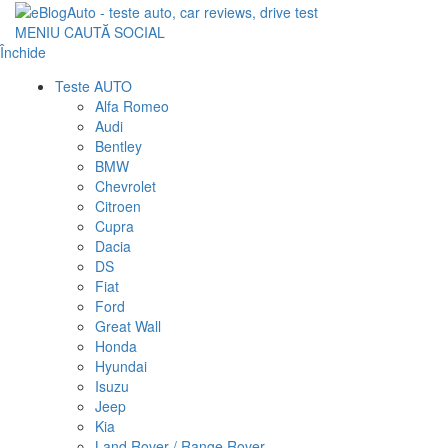
MENIU
CAUTĂ
SOCIAL
Închide
Teste AUTO
Alfa Romeo
Audi
Bentley
BMW
Chevrolet
Citroen
Cupra
Dacia
DS
Fiat
Ford
Great Wall
Honda
Hyundai
Isuzu
Jeep
Kia
Land Rover / Range Rover