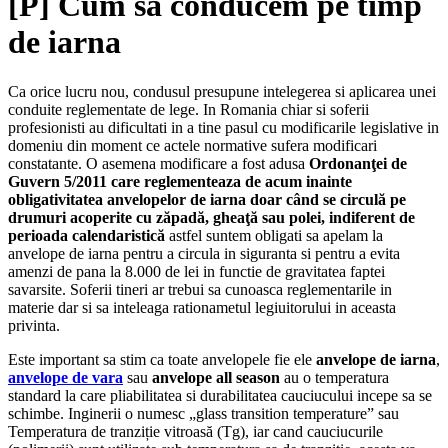
[P] Cum sa conducem pe timp
de iarna
Ca orice lucru nou, condusul presupune intelegerea si aplicarea unei
conduite reglementate de lege. In Romania chiar si soferii
profesionisti au dificultati in a tine pasul cu modificarile legislative in
domeniu din moment ce actele normative sufera modificari
constatante. O asemena modificare a fost adusa
Ordonanţei de
Guvern 5/2011 care reglementeaza de acum inainte
obligativitatea anvelopelor de iarna doar când se circulă pe
drumuri acoperite cu zăpadă, gheaţă sau polei, indiferent de
perioada calendaristică
astfel suntem obligati sa apelam la
anvelope de iarna pentru a circula in siguranta si pentru a evita
amenzi de pana la 8.000 de lei in functie de gravitatea faptei
savarsite. Soferii tineri ar trebui sa cunoasca reglementarile in
materie dar si sa inteleaga rationametul legiuitorului in aceasta
privinta.
Este important sa stim ca toate anvelopele fie ele
anvelope de iarna
,
anvelope de vara
sau
anvelope all season
au o temperatura
standard la care pliabilitatea si durabilitatea cauciucului incepe sa se
schimbe. Inginerii o numesc „glass transition temperature” sau
Temperatura de tranziție vitroasă (Tg), iar cand cauciucurile