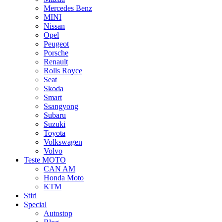
Mercedes Benz
MINI
Nissan
Opel
Peugeot
Porsche
Renault
Rolls Royce
Seat
Skoda
Smart
Ssangyong
Subaru
Suzuki
Toyota
Volkswagen
Volvo
Teste MOTO
CAN AM
Honda Moto
KTM
Stiri
Special
Autostop