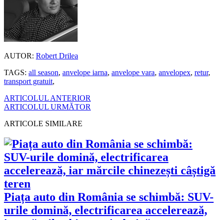
AUTOR:
Robert Drilea
TAGS:
all season
,
anvelope iarna
,
anvelope vara
,
anvelopex
,
retur
,
transport gratuit
,
ARTICOLUL ANTERIOR
ARTICOLUL URMĂTOR
ARTICOLE SIMILARE
Piața auto din România se schimbă: SUV-
urile domină, electrificarea accelerează,