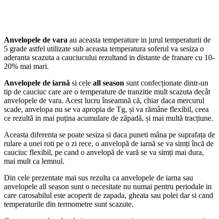
Anvelopele de vara
au aceasta temperature in jurul temperaturii de
5 grade astfel utilizate sub aceasta temperatura soferul va sesiza o
aderanta scazuta a cauciucului rezultand in distante de franare cu 10-
20% mai mari.
Anvelopele de iarnă
si cele
all season
sunt confecționate dintr-un
tip de cauciuc care are o temperature de tranzitie mult scazuta decât
anvelopele de vara. Acest lucru înseamnă că, chiar daca mercurul
scade, anvelopa nu se va apropia de Tg, și va rămâne flexibil, ceea
ce rezultă in mai puțina acumulare de zăpadă, și mai multă tracțiune.
Aceasta diferenta se poate sesiza si daca puneti mâna pe suprafața de
rulare a unei roti pe o zi rece, o anvelopă de iarnă se va simți încă de
cauciuc flexibil, pe cand o anvelopă de vară se va simți mai dura,
mai mult ca lemnul.
Din cele prezentate mai sus rezulta ca anvelopele de iarna sau
anvelopele all season sunt o necesitate nu numai pentru periodale in
care carosabilul este acoperit de zapada, gheata sau polei dar si cand
temperaturile din termometre sunt scazute.