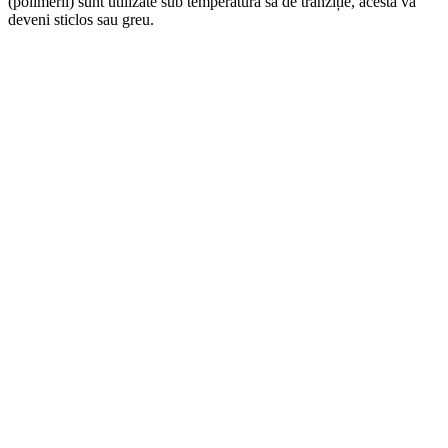
(polimerii) sunt utilizate sub temperatura sa de tranziție, acesta va
deveni sticlos sau greu.