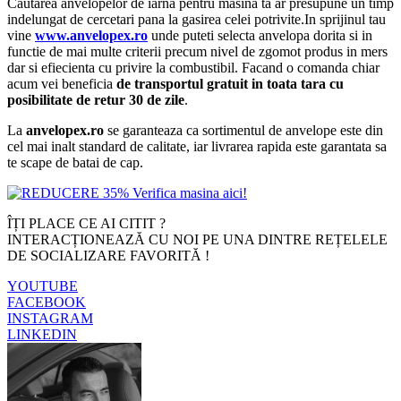
Cautarea anvelopelor de iarna pentru masina ta ar presupune un timp
indelungat de cercetari pana la gasirea celei potrivite.In sprijinul tau
vine
www.anvelopex.ro
unde puteti selecta anvelopa dorita si in
functie de mai multe criterii precum nivel de zgomot produs in mers
dar si efiecienta cu privire la combustibil. Facand o comanda chiar
acum vei beneficia
de transportul gratuit in toata tara cu
posibilitate de retur 30 de zile
.
La
anvelopex.ro
se garanteaza ca sortimentul de anvelope este din
cel mai inalt standard de calitate, iar livrarea rapida este garantata sa
te scape de batai de cap.
ÎȚI PLACE CE AI CITIT ?
INTERACȚIONEAZĂ CU NOI PE UNA DINTRE REȚELELE
DE SOCIALIZARE FAVORITĂ !
YOUTUBE
FACEBOOK
INSTAGRAM
LINKEDIN