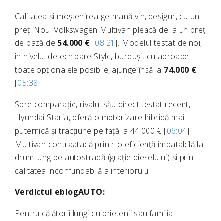
Calitatea și moștenirea germană vin, desigur, cu un
preț. Noul Volkswagen Multivan pleacă de la un preț
de bază de
54.000 €
[
08:21
]. Modelul testat de noi,
în nivelul de echipare Style, burdușit cu aproape
toate opționalele posibile, ajunge însă la
74.000 €
[
05:38
].
Spre comparație, rivalul său direct testat recent,
Hyundai Staria, oferă o motorizare hibridă mai
puternică și tracțiune pe față la 44.000 € [
06:04
].
Multivan contraatacă printr-o eficiență imbatabilă la
drum lung pe autostradă (grație dieselului) și prin
calitatea inconfundabilă a interiorului.
Verdictul eblogAUTO:
Pentru călătorii lungi cu prietenii sau familia