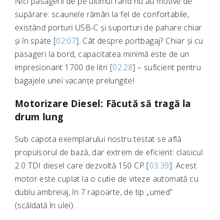
Nici pasagerii de pe ultimul rând nu au motive de
supărare: scaunele rămân la fel de confortabile,
existând porturi USB-C și suporturi de pahare chiar
și în spate [
02:07
]. Cât despre portbagaj? Chiar și cu
pasageri la bord, capacitatea minimă este de un
impresionant 1700 de litri [
02:28
] – suficient pentru
bagajele unei vacanțe prelungite!
Motorizare Diesel: Făcută să tragă la
drum lung
Sub capota exemplarului nostru testat se află
propulsorul de bază, dar extrem de eficient: clasicul
2.0 TDI diesel care dezvoltă 150 CP [
03:39
]. Acest
motor este cuplat la o cutie de viteze automată cu
dublu ambreiaj, în 7 rapoarte, de tip „umed”
(scăldată în ulei).