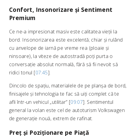
Confort, Insonorizare și Sentiment
Premium
Ce ne-a impresionat masiv este calitatea vieții la
bord. Insonorizarea este excelentă; chiar și rulând
cu anvelope de iarnă pe vreme rea (ploaie și
ninsoare), la viteze de autostradă poți purta o
conversație absolut normală, fără să fii nevoit să
ridici tonul [
07:45
].
Dincolo de spațiu, materialele de pe planșa de bord,
finisajele și tehnologia te fac să uiți complet că te
afli într-un vehicul „utilitar” [
09:07
]. Sentimentul
general la volan este cel de autoturism Volkswagen
de generație nouă, extrem de rafinat.
Preț și Poziționare pe Piață