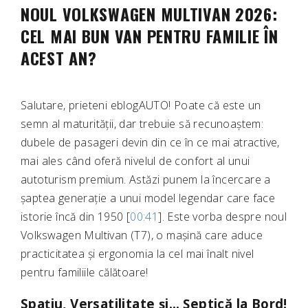
NOUL VOLKSWAGEN MULTIVAN 2026:
CEL MAI BUN VAN PENTRU FAMILIE ÎN
ACEST AN?
Salutare, prieteni eblogAUTO! Poate că este un
semn al maturității, dar trebuie să recunoaștem:
dubele de pasageri devin din ce în ce mai atractive,
mai ales când oferă nivelul de confort al unui
autoturism premium. Astăzi punem la încercare a
șaptea generație a unui model legendar care face
istorie încă din 1950 [
00:41
]. Este vorba despre noul
Volkswagen Multivan (T7), o mașină care aduce
practicitatea și ergonomia la cel mai înalt nivel
pentru familiile călătoare!
Spațiu, Versatilitate și… Șeptică la Bord!