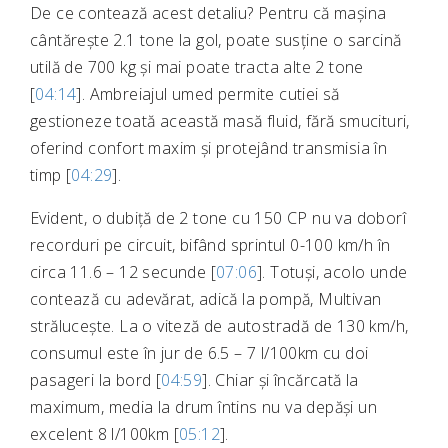
De ce contează acest detaliu? Pentru că mașina
cântărește 2.1 tone la gol, poate susține o sarcină
utilă de 700 kg și mai poate tracta alte 2 tone
[
04:14
]. Ambreiajul umed permite cutiei să
gestioneze toată această masă fluid, fără smucituri,
oferind confort maxim și protejând transmisia în
timp [
04:29
].
Evident, o dubiță de 2 tone cu 150 CP nu va doborî
recorduri pe circuit, bifând sprintul 0-100 km/h în
circa 11.6 – 12 secunde [
07:06
]. Totuși, acolo unde
contează cu adevărat, adică la pompă, Multivan
strălucește. La o viteză de autostradă de 130 km/h,
consumul este în jur de 6.5 – 7 l/100km cu doi
pasageri la bord [
04:59
]. Chiar și încărcată la
maximum, media la drum întins nu va depăși un
excelent 8 l/100km [
05:12
].