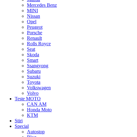
Mercedes Benz
MINI
Nissan
Opel
Peugeot
Porsche
Renault
Rolls Royce
Seat
Skoda
Smart
Ssangyong
Subaru
Suzuki
Toyota
Volkswagen
Volvo
Teste MOTO
CAN AM
Honda Moto
KTM
Stiri
Special
Autostop