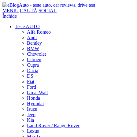
MENIU
CAUTĂ
SOCIAL
Închide
Teste AUTO
Alfa Romeo
Audi
Bentley
BMW
Chevrolet
Citroen
Cupra
Dacia
DS
Fiat
Ford
Great Wall
Honda
Hyundai
Isuzu
Jeep
Kia
Land Rover / Range Rover
Lexus
Mazda