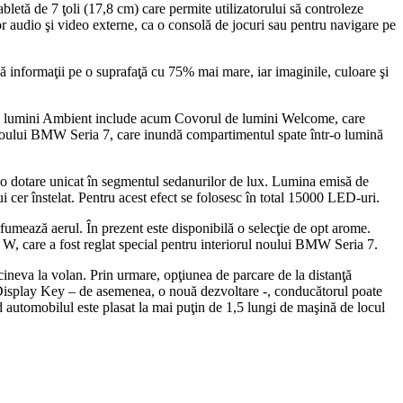
tă de 7 ţoli (17,8 cm) care permite utilizatorului să controleze
lor audio şi video externe, ca o consolă de jocuri sau pentru navigare pe
 informaţii pe o suprafaţă cu 75% mai mare, iar imaginile, culoare şi
a de lumini Ambient include acum Covorul de lumini Welcome, care
a noului BMW Seria 7, care inundă compartimentul spate într-o lumină
o dotare unicat în segmentul sedanurilor de lux. Lumina emisă de
cer înstelat. Pentru acest efect se folosesc în total 15000 LED-uri.
fumează aerul. În prezent este disponibilă o selecţie de opt arome.
, care a fost reglat special pentru interiorul noului BMW Seria 7.
cineva la volan. Prin urmare, opţiunea de parcare de la distanţă
MW Display Key – de asemenea, o nouă dezvoltare -, conducătorul poate
automobilul este plasat la mai puţin de 1,5 lungi de maşină de locul