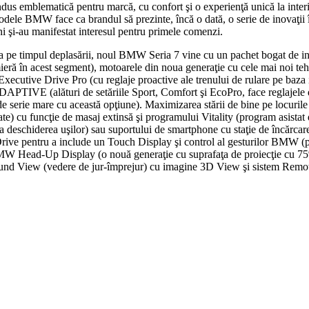
dus emblematică pentru marcă, cu confort şi o experienţă unică la interio
de modele BMW face ca brandul să prezinte, încă o dată, o serie de inovaţ
âni şi-au manifestat interesul pentru primele comenzi.
anţa pe timpul deplasării, noul BMW Seria 7 vine cu un pachet bogat de in
mieră în acest segment), motoarele din noua generaţie cu cele mai no
xecutive Drive Pro (cu reglaje proactive ale trenului de rulare pe baza 
TIVE (alături de setăriile Sport, Comfort şi EcoPro, face reglajele de 
serie mare cu această opţiune). Maximizarea stării de bine pe locurile 
te) cu funcţie de masaj extinsă şi programului Vitality (program asistat d
chiderea uşilor) sau suportului de smartphone cu staţie de încărcare pr
 iDrive pentru a include un Touch Display şi control al gesturilor BMW
MW Head-Up Display (o nouă generaţie cu suprafaţa de proiecţie cu 75% ma
Surround View (vedere de jur-împrejur) cu imagine 3D View şi sistem Remo