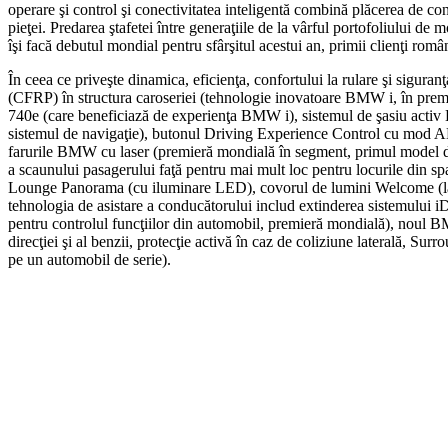
operare şi control şi conectivitatea inteligentă combină plăcerea de con
pieţei. Predarea ştafetei între generaţiile de la vârful portofoliului 
îşi facă debutul mondial pentru sfârşitul acestui an, primii clienţi rom
În ceea ce priveşte dinamica, eficienţa, confortului la rulare şi sigur
(CFRP) în structura caroseriei (tehnologie inovatoare BMW i, în pre
740e (care beneficiază de experienţa BMW i), sistemul de şasiu activ E
sistemul de navigaţie), butonul Driving Experience Control cu mod ADAP
farurile BMW cu laser (premieră mondială în segment, primul model de 
a scaunului pasagerului faţă pentru mai mult loc pentru locurile din spa
Lounge Panorama (cu iluminare LED), covorul de lumini Welcome (la des
tehnologia de asistare a conducătorului includ extinderea sistemului
pentru controlul funcţiilor din automobil, premieră mondială), noul B
direcţiei şi al benzii, protecţie activă în caz de coliziune laterală, 
pe un automobil de serie).