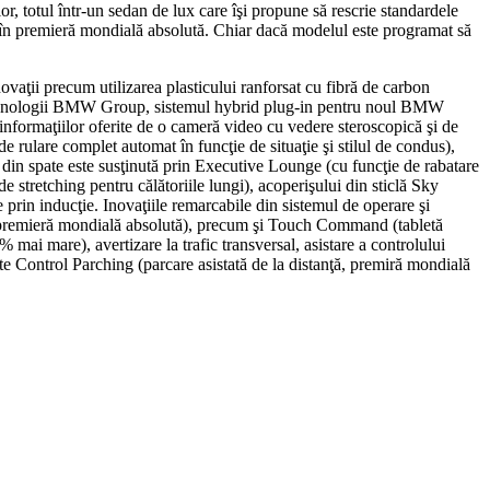
r, totul într-un sedan de lux care îşi propune să rescrie standardele
ii în premieră mondială absolută. Chiar dacă modelul este programat să
ovaţii precum utilizarea plasticului ranforsat cu fibră de carbon
i tehnologii BMW Group, sistemul hybrid plug-in pentru noul BMW
informaţiilor oferite de o cameră video cu vedere steroscopică şi de
rulare complet automat în funcţie de situaţie şi stilul de condus),
din spate este susţinută prin Executive Lounge (cu funcţie de rabatare
e stretching pentru călătoriile lungi), acoperişului din sticlă Sky
in inducţie. Inovaţiile remarcabile din sistemul de operare şi
 (premieră mondială absolută), precum şi Touch Command (tabletă
i mare), avertizare la trafic transversal, asistare a controlului
te Control Parching (parcare asistată de la distanţă, premiră mondială