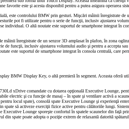
remieră sub forma unui Touch Display. Aceasta înseamnă că clienţii vor 
oane favorite este şi acesta disponibil pentru a putea asigura operarea si
ială, este controlului BMW prin gesturi. Mişcări mâinii înregistrate de u
sturile pot fi utilizate pentru o serie de funcţii, inclusiv ajustarea volu
se individual. O altă noutate este suportul de smartphone integrat în con
mâinii înregistrate de un senzor 3D amplasat în plafon, în zona oglinzii
serie de funcţii, inclusiv ajustarea volumului audio şi pentru a accepta s
noutate este suportul de smartphone integrat în consola centrală, care per
display BMW Display Key, o altă premieră în segment. Aceasta oferă utili
rive comandate cu dotarea opţională Executive Lounge, pentru un n
bile electric şi cu funcţie de masaj – în spate şi ventilare activă a scau
loc pentru locul spate), consolă spate Executive Lounge şi experienţă
n spate să activeze exerciţii fizice active pentru călătoriile lungi. Siste
une Executive Lounge sporeşte confortul în spatele scaunelor din faţă pri
erul din spate poate adopta o poziţie extrem de relaxantă datorită spătar