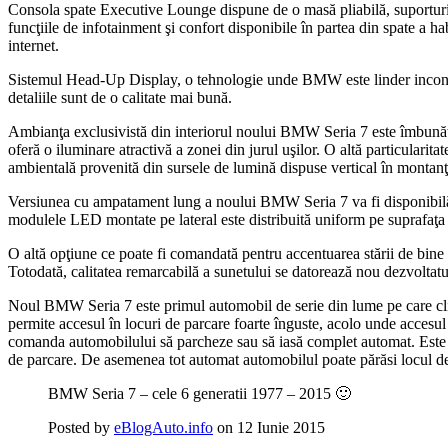
Consola spate Executive Lounge dispune de o masă pliabilă, suporturi 
funcţiile de infotainment şi confort disponibile în partea din spate a h
internet.
Sistemul Head-Up Display, o tehnologie unde BMW este linder incontest
detaliile sunt de o calitate mai bună.
Ambianţa exclusivistă din interiorul noului BMW Seria 7 este îmbunăt
oferă o iluminare atractivă a zonei din jurul uşilor. O altă particul
ambientală provenită din sursele de lumină dispuse vertical în montanţ
Versiunea cu ampatament lung a noului BMW Seria 7 va fi disponibilă
modulele LED montate pe lateral este distribuită uniform pe suprafaţa 
O altă opţiune ce poate fi comandată pentru accentuarea stării de bine 
Totodată, calitatea remarcabilă a sunetului se datorează nou dezvolt
Noul BMW Seria 7 este primul automobil de serie din lume pe care clienţ
permite accesul în locuri de parcare foarte înguste, acolo unde accesul
comanda automobilului să parcheze sau să iasă complet automat. Este p
de parcare. De asemenea tot automat automobilul poate părăsi locul de
BMW Seria 7 – cele 6 generatii 1977 – 2015 🙂
Posted by
eBlogAuto.info
on 12 Iunie 2015