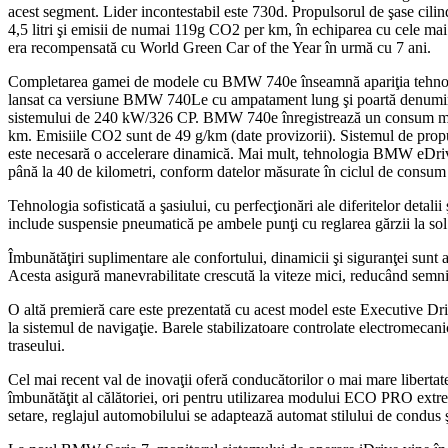
acest segment. Lider incontestabil este 730d. Propulsorul de şase ci
4,5 litri şi emisii de numai 119g CO2 per km, în echiparea cu cele 
era recompensată cu World Green Car of the Year în urmă cu 7 ani.
Completarea gamei de modele cu BMW 740e înseamnă apariţia tehnolog
lansat ca versiune BMW 740Le cu ampatament lung şi poartă denumirea
sistemului de 240 kW/326 CP. BMW 740e înregistrează un consum med
km. Emisiile CO2 sunt de 49 g/km (date provizorii). Sistemul de propul
este necesară o accelerare dinamică. Mai mult, tehnologia BMW eDrive p
până la 40 de kilometri, conform datelor măsurate în ciclul de consu
Tehnologia sofisticată a şasiului, cu perfecţionări ale diferitelor detal
include suspensie pneumatică pe ambele punţi cu reglarea gărzii la 
Îmbunătăţiri suplimentare ale confortului, dinamicii şi siguranţei su
Acesta asigură manevrabilitate crescută la viteze mici, reducând semnif
O altă premieră care este prezentată cu acest model este Executive Driv
la sistemul de navigaţie. Barele stabilizatoare controlate electromecanic
traseului.
Cel mai recent val de inovaţii oferă conducătorilor o mai mare libertat
îmbunătăţit al călătoriei, ori pentru utilizarea modului ECO PRO ex
setare, reglajul automobilului se adaptează automat stilului de condus şi