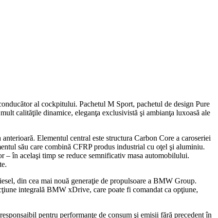
pre conducător al cockpitului. Pachetul M Sport, pachetul de design Pure
lt calităţile dinamice, eleganţa exclusivistă şi ambianţa luxoasă ale
nterioară. Elementul central este structura Carbon Core a caroseriei
ntul său care combină CFRP produs industrial cu oţel şi aluminiu.
ilor – în acelaşi timp se reduce semnificativ masa automobilului.
te.
i diesel, din cea mai nouă generaţie de propulsoare a BMW Group.
tracţiune integrală BMW xDrive, care poate fi comandat ca opţiune,
sponsaibil pentru performanţe de consum şi emisii fără precedent în