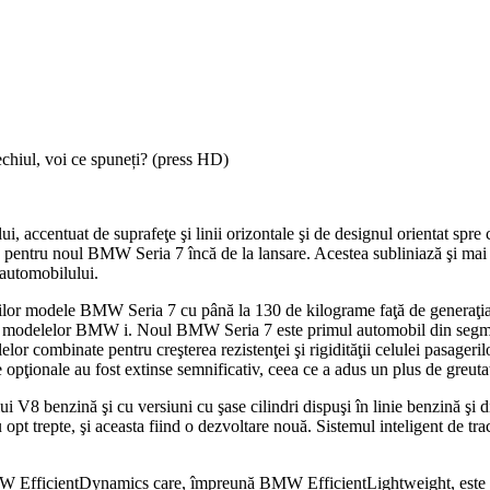
chiul, voi ce spuneți? (press HD)
ului, accentuat de suprafeţe şi linii orizontale şi de designul orientat s
ntru noul BMW Seria 7 încă de la lansare. Acestea subliniază şi mai mu
 automobilului.
lor modele BMW Seria 7 cu până la 130 de kilograme faţă de generaţia a
area modelelor BMW i. Noul BMW Seria 7 este primul automobil din segme
elor combinate pentru creşterea rezistenţei şi rigidităţii celulei pasager
opţionale au fost extinse semnificativ, ceea ce a adus un plus de greuta
i V8 benzină şi cu versiuni cu şase cilindri dispuşi în linie benzină ş
opt trepte, şi aceasta fiind o dezvoltare nouă. Sistemul inteligent de 
W EfficientDynamics care, împreună BMW EfficientLightweight, este re