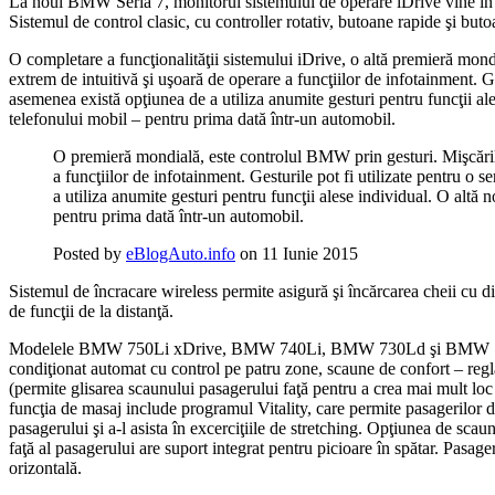
La noul BMW Seria 7, monitorul sistemului de operare iDrive vine în p
Sistemul de control clasic, cu controller rotativ, butoane rapide şi but
O completare a funcţionalităţii sistemului iDrive, o altă premieră mond
extrem de intuitivă şi uşoară de operare a funcţiilor de infotainment. Ge
asemenea există opţiunea de a utiliza anumite gesturi pentru funcţii ale
telefonului mobil – pentru prima dată într-un automobil.
O premieră mondială, este controlul BMW prin gesturi. Mişcările 
a funcţiilor de infotainment. Gesturile pot fi utilizate pentru o 
a utiliza anumite gesturi pentru funcţii alese individual. O altă 
pentru prima dată într-un automobil.
Posted by
eBlogAuto.info
on 11 Iunie 2015
Sistemul de încracare wireless permite asigură şi încărcarea cheii cu 
de funcţii de la distanţă.
Modelele BMW 750Li xDrive, BMW 740Li, BMW 730Ld şi BMW 730Ld xD
condiţionat automat cu control pe patru zone, scaune de confort – regla
(permite glisarea scaunului pasagerului faţă pentru a crea mai mult 
funcţia de masaj include programul Vitality, care permite pasagerilor di
pasagerului şi a-l asista în excerciţiile de stretching. Opţiunea de sca
faţă al pasagerului are suport integrat pentru picioare în spătar. Pasag
orizontală.