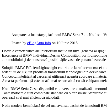
Așteptarea a luat sfarșit, iată noul BMW Seria 7 … Noul sau Ve
Posted by
eBlogAuto.info
on 10 Iunie 2015
Dotările caracteristice ale interiorului includ un nivel generos al spaţi
Excellence şi BMW Individual Design Composition vor fi disponibile pe
automobilului şi demonstrează posibilităţile vaste de personalizare ale
Soluţiile BMW EfficientLightweight contribuie la reducerea masei noi
sedanului de lux, un produs al transferului tehnologiei din dezvolt
Conceptul inteligent al caroseriei utilizează această abordare a material
Aceasta performanţă este cu atât mai remarcabilă cu cât echipamentele 
Noul BMW Seria 7 este disponibil cu o versiune actualizată a motorulu
Toate motoarele sunt combinate standard cu o transmisie Steptronic cu 
operează şi el mai eficient ca niciodată.
Noile modele beneficiază de cel mai avansat pachet de tehnologii BM