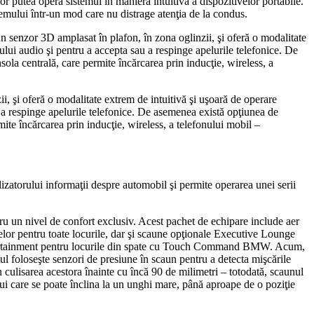
putea opera sistemul în maniera intuitivă a dispozitivelor portabile.
stemului într-un mod care nu distrage atenţia de la condus.
n senzor 3D amplasat în plafon, în zona oglinzii, şi oferă o modalitate
mului audio şi pentru a accepta sau a respinge apelurile telefonice. De
sola centrală, care permite încărcarea prin inducţie, wireless, a
, şi oferă o modalitate extrem de intuitivă şi uşoară de operare
au a respinge apelurile telefonice. De asemenea există opţiunea de
mite încărcarea prin inducţie, wireless, a telefonului mobil –
zatorului informaţii despre automobil şi permite operarea unei serii
ivel de confort exclusiv. Acest pachet de echipare include aer
nelor pentru toate locurile, dar şi scaune opţionale Executive Lounge
 entertainment pentru locurile din spate cu Touch Command BMW. Acum,
mul foloseşte senzori de presiune în scaun pentru a detecta mişcările
n culisarea acestora înainte cu încă 90 de milimetri – totodată, scaunul
ului care se poate înclina la un unghi mare, până aproape de o poziţie