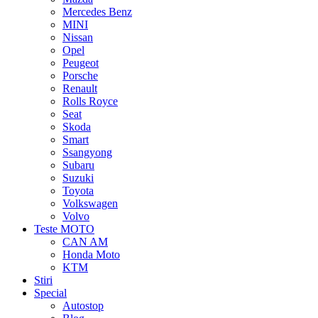
Mercedes Benz
MINI
Nissan
Opel
Peugeot
Porsche
Renault
Rolls Royce
Seat
Skoda
Smart
Ssangyong
Subaru
Suzuki
Toyota
Volkswagen
Volvo
Teste MOTO
CAN AM
Honda Moto
KTM
Stiri
Special
Autostop