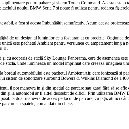
suplimentare pentru pahare şi sistem Touch Command. Acesta este o table
abitaclului noului BMW Seria 7 şi poate fi utilizat pentru redarea fişiere
abil, a fost şi acesta îmbunătăţit semnficativ. Acum acesta proiectează
ăţită de un design al luminilor ce a fost aranjat cu precizie. Opţiune
aritate unică este pachetul Ambient pentru versiunea cu ampatament lung 
ii B.
 şi cu acoperiş de sticlă Sky Lounge Panorama, care de asemenea este 
de sticlă, unde luminează un model imprimat care creează imaginea unui 
la bordul automobilului este pachetul Ambient Air, care ionizează şi par
atului sistem de sonorizare surround Bowers & Wilkins Diamond de 1400 W
ii îl pot manevra în şi din spaţiul de parcare sau garaj fără să se afle 
 din şi la automobil ar fi altfel deosebit de dificil. Prin utilizarea B
osibilă doar manevra de acces pe locul de parcare, cu faţa, atunci când 
 parcare cu spatele, comandat din cheie.