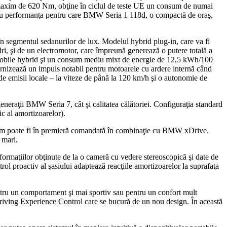
u maxim de 620 Nm, obţine în ciclul de teste UE un consum de numai
cau performanţa pentru care BMW Seria 1 118d, o compactă de oraş,
egmentul sedanurilor de lux. Modelul hybrid plug-in, care va fi
 şi de un electromotor, care împreună generează o putere totală a
obile hybrid şi un consum mediu mixt de energie de 12,5 kWh/100
furnizează un impuls notabil pentru motoarele cu ardere internă când
de emisii locale – la viteze de până la 120 km/h şi o autonomie de
 generaţii BMW Seria 7, cât şi calitatea călătoriei. Configuraţia standard
 al amortizoarelor).
 acum poate fi în premieră comandată în combinaţie cu BMW xDrive.
 mari.
nformaţiilor obţinute de la o cameră cu vedere stereoscopică şi date de
rol proactiv al şasiului adaptează reacţiile amortizoarelor la suprafaţa
pentru un comportament şi mai sportiv sau pentru un confort mult
iving Experience Control care se bucură de un nou design. În această