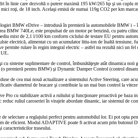
lindri în linie care dezvoltă o putere maximă 195 kW/265 hp şi un cupl
mai mici roţi, de 18 inch. Acelaşi emisii de numai 119g CO2 per km mar
iei BMW eDrive – introdusă în premieră la automobilele BMW i – în s
 BMW 740Le, este propulsat de un motor pe benzină, cu patru cilindri,
iu mixt de 2,1 l/100 km conform ciclului de testare EU pentru autom
sie electrică, alimentat cu un acumulator litiu-ion de înaltă tensiune, 
ermite rulare în regim integral electric – astfel nu rezultă nici un fel 
m UE.
ii şi cu sisteme suplimentare de control, îmbunătăţeşte atât dinamica noii
sol (o premieră pentru BMW) şi Dynamic Damper Control (control dinamic
nt aduse de cea mai nouă actualizare a sistemului Active Steering, care
icativ diametrul de bracare şi contribuie la un mai bun control la viteze
e Pro cu stabilizare activă a ruliului şi funcţionare proactivă pe baza i
 reduc ruliul caroseriei în virajele abordate dinamic, iar sistemul de cont
e de selectare a reglajului perfect pentru automobilul lor. Ei pot opta 
trem de eficient. Modul ADAPTIVE poate fi activat acum prin butonul Dr
 caracteristicilor traseului.