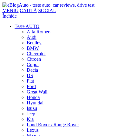
MENIU
CAUTĂ
SOCIAL
Închide
Teste AUTO
Alfa Romeo
Audi
Bentley
BMW
Chevrolet
Citroen
Cupra
Dacia
DS
Fiat
Ford
Great Wall
Honda
Hyundai
Isuzu
Jeep
Kia
Land Rover / Range Rover
Lexus
Mazda