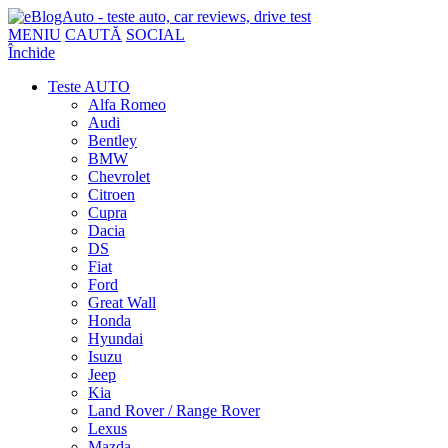
MENIU
CAUTĂ
SOCIAL
Închide
Teste AUTO
Alfa Romeo
Audi
Bentley
BMW
Chevrolet
Citroen
Cupra
Dacia
DS
Fiat
Ford
Great Wall
Honda
Hyundai
Isuzu
Jeep
Kia
Land Rover / Range Rover
Lexus
Mazda