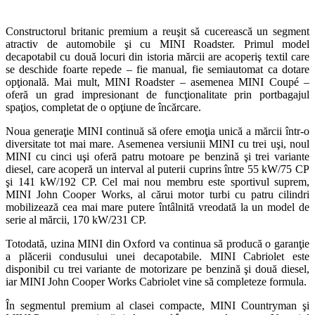
Constructorul britanic premium a reuşit să cucerească un segment
atractiv de automobile şi cu MINI Roadster. Primul model
decapotabil cu două locuri din istoria mărcii are acoperiş textil care
se deschide foarte repede – fie manual, fie semiautomat ca dotare
opţională. Mai mult, MINI Roadster – asemenea MINI Coupé –
oferă un grad impresionant de funcţionalitate prin portbagajul
spaţios, completat de o opţiune de încărcare.
Noua generaţie MINI continuă să ofere emoţia unică a mărcii într-o
diversitate tot mai mare. Asemenea versiunii MINI cu trei uşi, noul
MINI cu cinci uşi oferă patru motoare pe benzină şi trei variante
diesel, care acoperă un interval al puterii cuprins între 55 kW/75 CP
şi 141 kW/192 CP. Cel mai nou membru este sportivul suprem,
MINI John Cooper Works, al cărui motor turbi cu patru cilindri
mobilizează cea mai mare putere întâlnită vreodată la un model de
serie al mărcii, 170 kW/231 CP.
Totodată, uzina MINI din Oxford va continua să producă o garanţie
a plăcerii condusului unei decapotabile. MINI Cabriolet este
disponibil cu trei variante de motorizare pe benzină şi două diesel,
iar MINI John Cooper Works Cabriolet vine să completeze formula.
În segmentul premium al clasei compacte, MINI Countryman şi