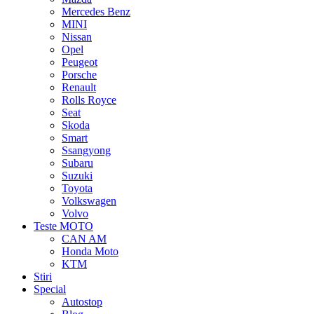
Mercedes Benz
MINI
Nissan
Opel
Peugeot
Porsche
Renault
Rolls Royce
Seat
Skoda
Smart
Ssangyong
Subaru
Suzuki
Toyota
Volkswagen
Volvo
Teste MOTO
CAN AM
Honda Moto
KTM
Stiri
Special
Autostop