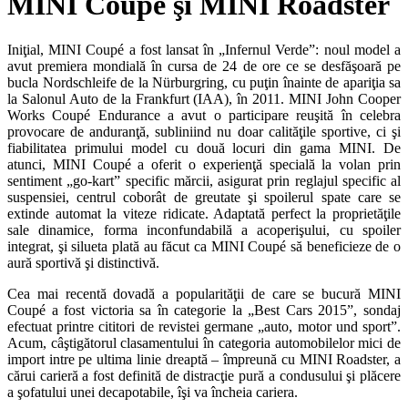
MINI Coupé şi MINI Roadster
Iniţial, MINI Coupé a fost lansat în „Infernul Verde”: noul model a
avut premiera mondială în cursa de 24 de ore ce se desfăşoară pe
bucla Nordschleife de la Nürburgring, cu puţin înainte de apariţia sa
la Salonul Auto de la Frankfurt (IAA), în 2011. MINI John Cooper
Works Coupé Endurance a avut o participare reuşită în celebra
provocare de anduranţă, subliniind nu doar calităţile sportive, ci şi
fiabilitatea primului model cu două locuri din gama MINI. De
atunci, MINI Coupé a oferit o experienţă specială la volan prin
sentiment „go-kart” specific mărcii, asigurat prin reglajul specific al
suspensiei, centrul coborât de greutate şi spoilerul spate care se
extinde automat la viteze ridicate. Adaptată perfect la proprietăţile
sale dinamice, forma inconfundabilă a acoperişului, cu spoiler
integrat, şi silueta plată au făcut ca MINI Coupé să beneficieze de o
aură sportivă şi distinctivă.
Cea mai recentă dovadă a popularităţii de care se bucură MINI
Coupé a fost victoria sa în categorie la „Best Cars 2015”, sondaj
efectuat printre cititori de revistei germane „auto, motor und sport”.
Acum, câştigătorul clasamentului în categoria automobilelor mici de
import intre pe ultima linie dreaptă – împreună cu MINI Roadster, a
cărui carieră a fost definită de distracţie pură a condusului şi plăcere
a şofatului unei decapotabile, îşi va încheia cariera.