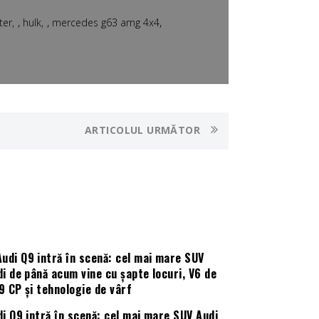
,
,
,
ter
hulk
mercedes g63 amg 4x4
ARTICOLUL URMĂTOR
i Q9 intră în scenă: cel mai mare SUV Audi