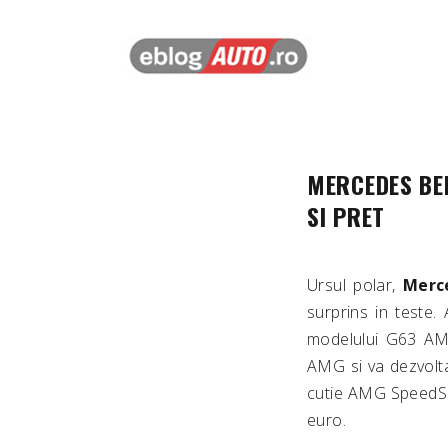
MERCEDES BE
SI PRET
Ursul polar,
Merce
surprins in teste.
modelului G63 AMG
AMG si va dezvolta
cutie AMG SpeedShi
euro.