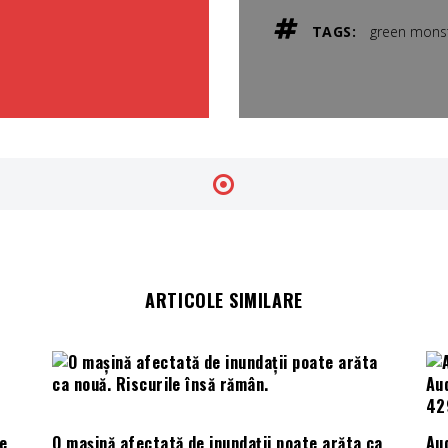
TAGS:
green mons
ARTICOLE SIMILARE
e
O mașină afectată de inundații poate arăta ca
Aud