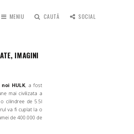
MENIU
CAUTĂ
SOCIAL
TE, IMAGINI
 noi HULK
, a fost
ne mai civilizata a
 cilindree de 5.5l
l va fi cuplat la o
sumei de 400.000 de