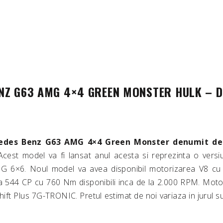
NZ G63 AMG 4×4 GREEN MONSTER HULK – DA
des Benz G63 AMG 4×4 Green Monster denumit de
 Acest model va fi lansat anul acesta si reprezinta o versiu
 6×6. Noul model va avea disponibil motorizarea V8 cu o
 544 CP cu 760 Nm disponibili inca de la 2.000 RPM. Motoru
ft Plus 7G-TRONIC. Pretul estimat de noi variaza in jurul 