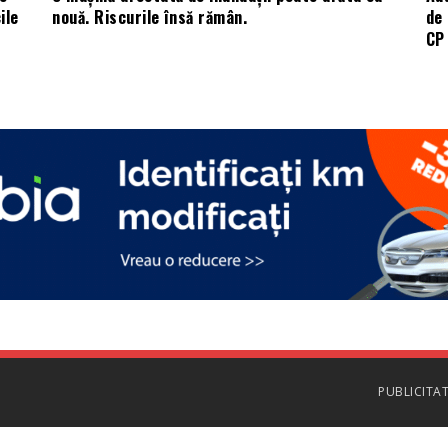
ile
nouă. Riscurile însă rămân.
de 
CP 
PUBLICITA