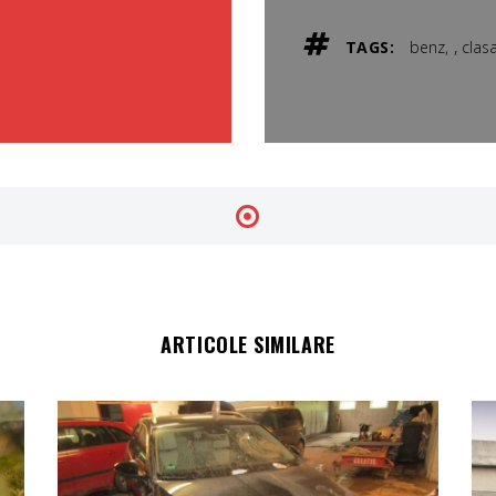
,
TAGS:
benz
clas
ARTICOLE SIMILARE