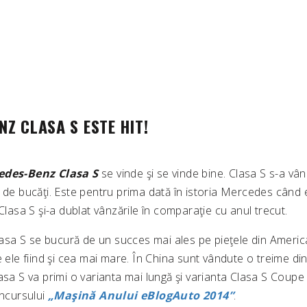
Z CLASA S ESTE HIT!
edes-Benz Clasa S
se vinde şi se vinde bine. Clasa S s-a vâ
 de bucăţi. Este pentru prima dată în istoria Mercedes când 
 Clasa S şi-a dublat vânzările în comparaţie cu anul trecut.
a S se bucură de un succes mai ales pe pieţele din Americ
e ele fiind şi cea mai mare. În China sunt vândute o treime di
asa S va primi o varianta mai lungă şi varianta Clasa S Coupe
oncursului
„Maşină Anului eBlogAuto 2014”
.