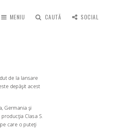
MENIU
CAUTĂ
SOCIAL
ndut de la lansare
este depăşit acest
a, Germania şi
n producţia Clasa S.
 pe care o puteţi