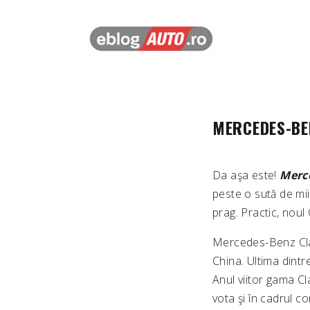
MERCEDES-BEN
Da aşa este!
Merc
peste o sută de mii
prag. Practic, noul
Mercedes-Benz Clas
China. Ultima dintr
Anul viitor gama Cl
vota şi în cadrul c