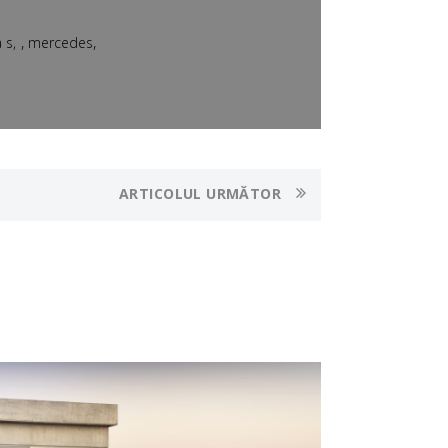
,
,
a s
mercedes
ARTICOLUL URMĂTOR