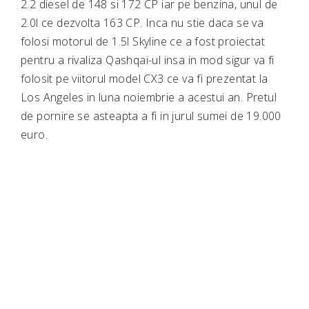
2.2 diesel de 148 si 172 CP iar pe benzina, unul de
2.0l ce dezvolta 163 CP. Inca nu stie daca se va
folosi motorul de 1.5l Skyline ce a fost proiectat
pentru a rivaliza Qashqai-ul insa in mod sigur va fi
folosit pe viitorul model CX3 ce va fi prezentat la
Los Angeles in luna noiembrie a acestui an. Pretul
de pornire se asteapta a fi in jurul sumei de 19.000
euro.