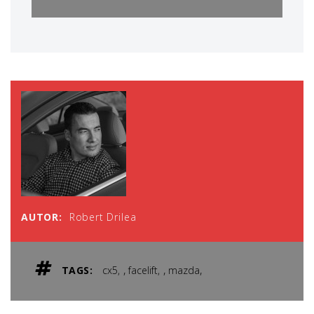
AUTOR:
Robert Drilea
,
,
,
TAGS:
cx5
facelift
mazda