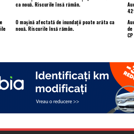
e
O mașină afectată de inundații poate arăta ca
Aud
ile
nouă. Riscurile însă rămân.
de 
CP 