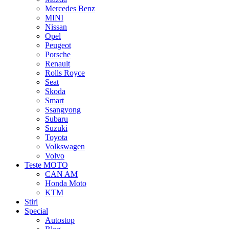
Mercedes Benz
MINI
Nissan
Opel
Peugeot
Porsche
Renault
Rolls Royce
Seat
Skoda
Smart
Ssangyong
Subaru
Suzuki
Toyota
Volkswagen
Volvo
Teste MOTO
CAN AM
Honda Moto
KTM
Stiri
Special
Autostop