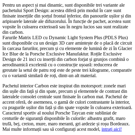
Pentru un aspect și mai dinamic, sunt disponibile trei variante ale
pachetului Sport Design: acestea diferă prin modul în care sunt
finisate inserțiile din șorțul frontal inferior, din panourile ușilor și din
aripioarele laterale ale difuzorului. În funcție de pachet, acestea sunt
vopsite în culoarea exterioară sau în negru lucios sau sunt realizate
din carbon.
Farurile Matrix LED cu Dynamic Light System Plus (PDLS Plus)
sunt disponibile cu un design 3D care amintește de o placă de circuit
în carcasa farurilor, precum și cu elemente de lumină de zi în Glacier
Ice Blue de la Porsche Exclusive Manufaktur. Roțile Exclusive
Design de 21 inci cu inserții din carbon forjat și grunjos combină o
aerodinamică excelentă cu o construcție ușoară: reducerea de
greutate la setul de patru roţi este de peste trei kilograme, comparativ
cu o variantă similară de roți, dintr-un alt material.
Pachetul interior Carbon este inspirat din motorsport: zonele mari
din ușile din față și din spate, precum și elementele de contrast din
lateralele consolei centrale sunt finisate în carbon mat. Pachetul de
accent oferă, de asemenea, o gamă de culori contrastante la interior,
cu pragurile ușilor din față și din spate vopsite în culoarea exterioară.
Caracterul sportiv al noului Porsche Taycan este subliniat de
centurile de siguranță disponibile în culorile: albastru grafit, maro
trufă, bej, creion, mure, maro meranti, gri ardezie și roșu Bordeaux.
Mai multe informații sau să configurați acest model,
intrați aici!