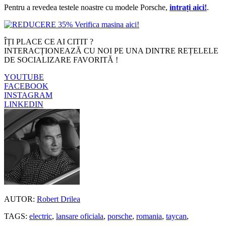
Pentru a revedea testele noastre cu modele Porsche,
intrați aici!
.
ÎȚI PLACE CE AI CITIT ?
INTERACȚIONEAZĂ CU NOI PE UNA DINTRE REȚELELE
DE SOCIALIZARE FAVORITĂ !
YOUTUBE
FACEBOOK
INSTAGRAM
LINKEDIN
AUTOR:
Robert Drilea
TAGS:
electric
,
lansare oficiala
,
porsche
,
romania
,
taycan
,