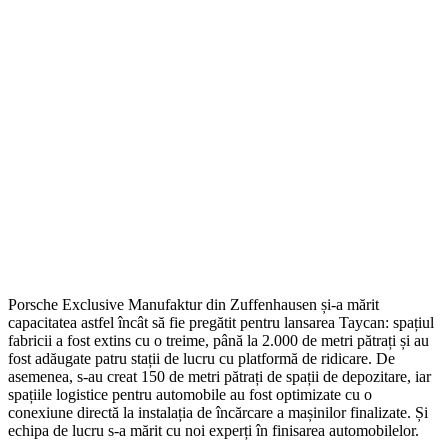
Porsche Exclusive Manufaktur din Zuffenhausen și-a mărit
capacitatea astfel încât să fie pregătit pentru lansarea Taycan: spațiul
fabricii a fost extins cu o treime, până la 2.000 de metri pătrați și au
fost adăugate patru stații de lucru cu platformă de ridicare. De
asemenea, s-au creat 150 de metri pătrați de spații de depozitare, iar
spațiile logistice pentru automobile au fost optimizate cu o
conexiune directă la instalația de încărcare a mașinilor finalizate. Și
echipa de lucru s-a mărit cu noi experți în finisarea automobilelor.