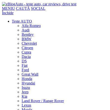
MENIU
CAUTĂ
SOCIAL
Închide
Teste AUTO
Alfa Romeo
Audi
Bentley
BMW
Chevrolet
Citroen
Cupra
Dacia
DS
Fiat
Ford
Great Wall
Honda
Hyundai
Isuzu
Jeep
Kia
Land Rover / Range Rover
Lexus
Mazda