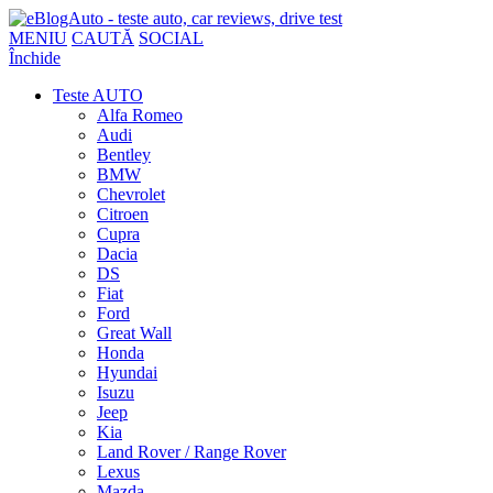
MENIU
CAUTĂ
SOCIAL
Închide
Teste AUTO
Alfa Romeo
Audi
Bentley
BMW
Chevrolet
Citroen
Cupra
Dacia
DS
Fiat
Ford
Great Wall
Honda
Hyundai
Isuzu
Jeep
Kia
Land Rover / Range Rover
Lexus
Mazda