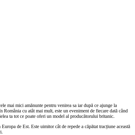
 cele mai mici amănunte pentru venirea sa iar după ce ajunge la
r în România cu atât mai mult, este un eveniment de fiecare dată când
lea ta tot ce poate oferi un model al producătorului britanic.
Europa de Est. Este uimitor cât de repede a căpătat tracțiune această
i.