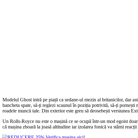
Modelul Ghost intră pe piață ca sedane-ul mezin al britanicilor, dar asta
bancheta spate, să-ți reglezi scaunul în poziția potrivită, să-ți pornești
roadele muncii tale. Din exterior este greu să deosebești versiunea Ex
Un Rolls-Royce nu este o mașină ce se ocupă într-un mod egoist doar de
că mașina zboară la joasă altitudine iar izolarea fonică va stârni reacți