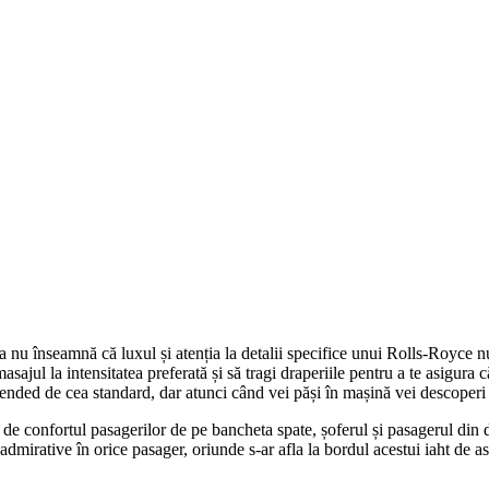
 nu înseamnă că luxul și atenția la detalii specifice unui Rolls-Royce nu 
 masajul la intensitatea preferată și să tragi draperiile pentru a te asigura
tended de cea standard, dar atunci când vei păși în mașină vei descoperi 
 confortul pasagerilor de pe bancheta spate, șoferul și pasagerul din dr
i admirative în orice pasager, oriunde s-ar afla la bordul acestui iaht de