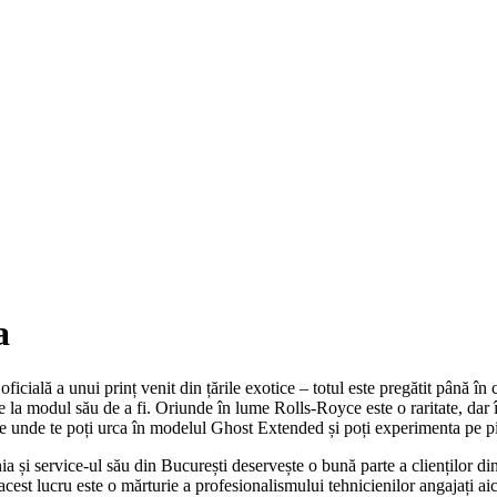
a
ială a unui prinț venit din țările exotice – totul este pregătit până în
ire la modul său de a fi. Oriunde în lume Rolls-Royce este o raritate, da
e unde te poți urca în modelul Ghost Extended și poți experimenta pe pie
 service-ul său din București deservește o bună parte a clienților din 
cest lucru este o mărturie a profesionalismului tehnicienilor angajați aic