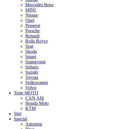
Mercedes Benz
MINI
Nissan
Opel
Peugeot
Porsche
Renault
Rolls Royce
Seat
Skoda
Smart
Ssangyong
Subaru
Suzuki
Toyota
Volkswagen
Volvo
Teste MOTO
CAN AM
Honda Moto
KTM
Stiri
Special
Autostop