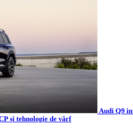
Audi Q9 in
CP și tehnologie de vârf