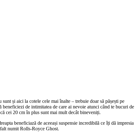
sunt și aici la cotele cele mai înalte – trebuie doar să pășești pe
 că beneficiezi de intimitatea de care ai nevoie atunci când te bucuri de
că cei 20 cm în plus sunt mai mult decât bineveniți.
eapta beneficiază de aceeași suspensie incredibilă ce îți dă impresia
 asfalt numit Rolls-Royce Ghost.