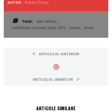
AUTOR:
Robert Drilea
,
TAGS:
date tehnice
,
,
,
Land Rover Discovery Sport 2015
preturi
prices
ARTICOLUL ANTERIOR
ARTICOLUL URMĂTOR
ARTICOLE SIMILARE