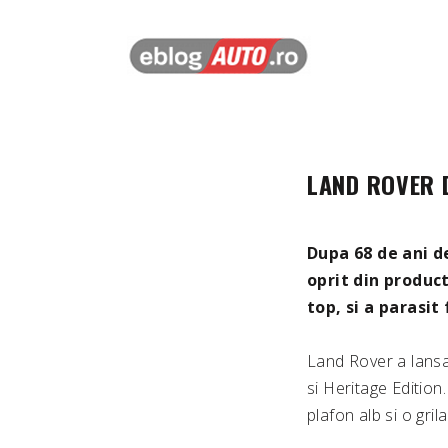
LAND ROVER D
Dupa 68 de ani d
oprit din produc
top, si a parasit
Land Rover a lansat
si Heritage Editio
plafon alb si o gri