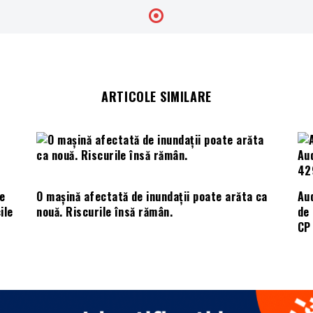
ARTICOLE SIMILARE
e
O mașină afectată de inundații poate arăta ca
Aud
ile
nouă. Riscurile însă rămân.
de 
CP 