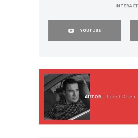
INTERACȚ
YOUTUBE
AUTOR:
Robert Drilea