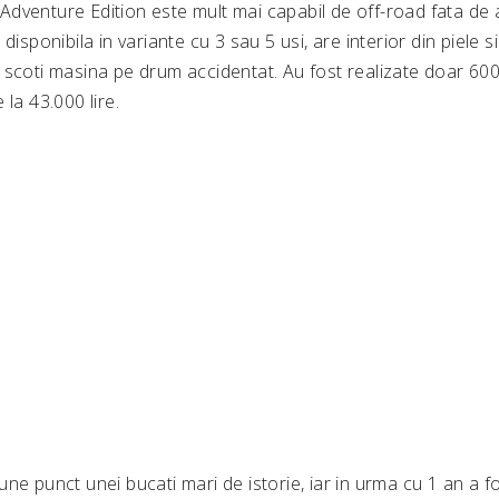
dventure Edition este mult mai capabil de off-road fata de a
disponibila in variante cu 3 sau 5 usi, are interior din piele si
 scoti masina pe drum accidentat. Au fost realizate doar 600 
 la 43.000 lire.
ne punct unei bucati mari de istorie, iar in urma cu 1 an a fo