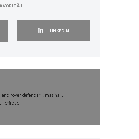
AVORITĂ !
LINKEDIN
,
,
,
land rover defender
masina
,
,
offroad