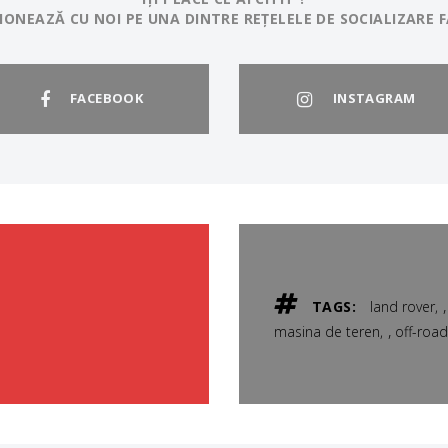
IONEAZĂ CU NOI PE UNA DINTRE REȚELELE DE SOCIALIZARE F
FACEBOOK
INSTAGRAM
TAGS:
land rover
,
masina de teren
off-road