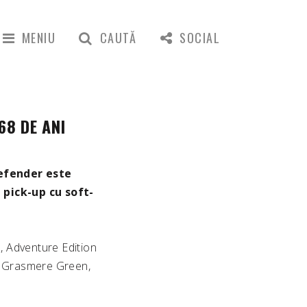
MENIU
CAUTĂ
SOCIAL
68 DE ANI
efender este
 pick-up cu soft-
n, Adventure Edition
de Grasmere Green,