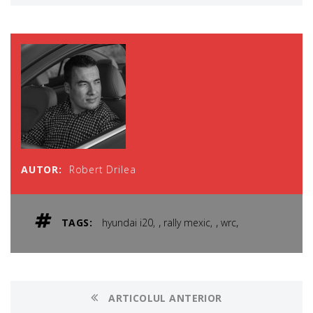
AUTOR:
Robert Drilea
,
,
,
TAGS:
hyundai i20
rally mexic
wrc
ARTICOLUL ANTERIOR