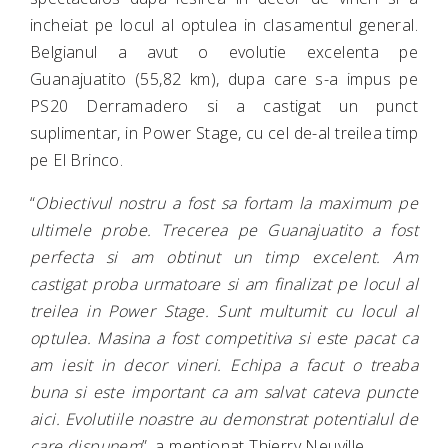
incheiat pe locul al optulea in clasamentul general.
Belgianul a avut o evolutie excelenta pe
Guanajuatito (55,82 km), dupa care s-a impus pe
PS20 Derramadero si a castigat un punct
suplimentar, in Power Stage, cu cel de-al treilea timp
pe El Brinco.
“
Obiectivul nostru a fost sa fortam la maximum pe
ultimele probe. Trecerea pe Guanajuatito a fost
perfecta si am obtinut un timp excelent. Am
castigat proba urmatoare si am finalizat pe locul al
treilea in Power Stage. Sunt multumit cu locul al
optulea. Masina a fost competitiva si este pacat ca
am iesit in decor vineri. Echipa a facut o treaba
buna si este important ca am salvat cateva puncte
aici. Evolutiile noastre au demonstrat potentialul de
care dispunem
”, a mentionat Thierry Neuville.