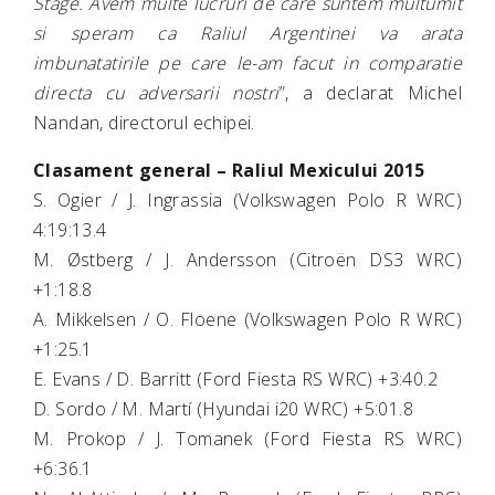
Stage. Avem multe lucruri de care suntem multumit
si speram ca Raliul Argentinei va arata
imbunatatirile pe care le-am facut in comparatie
directa cu adversarii nostri
”, a declarat Michel
Nandan, directorul echipei.
Clasament general – Raliul Mexicului 2015
S. Ogier / J. Ingrassia (Volkswagen Polo R WRC)
4:19:13.4
M. Østberg / J. Andersson (Citroën DS3 WRC)
+1:18.8
A. Mikkelsen / O. Floene (Volkswagen Polo R WRC)
+1:25.1
E. Evans / D. Barritt (Ford Fiesta RS WRC) +3:40.2
D. Sordo / M. Martí (Hyundai i20 WRC) +5:01.8
M. Prokop / J. Tomanek (Ford Fiesta RS WRC)
+6:36.1