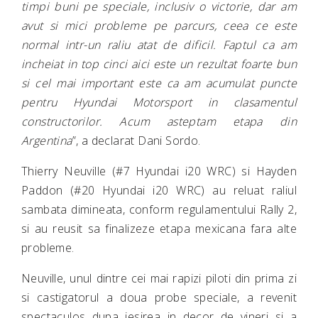
timpi buni pe speciale, inclusiv o victorie, dar am
avut si mici probleme pe parcurs, ceea ce este
normal intr-un raliu atat de dificil. Faptul ca am
incheiat in top cinci aici este un rezultat foarte bun
si cel mai important este ca am acumulat puncte
pentru Hyundai Motorsport in clasamentul
constructorilor. Acum asteptam etapa din
Argentina
”, a declarat Dani Sordo.
Thierry Neuville (#7 Hyundai i20 WRC) si Hayden
Paddon (#20 Hyundai i20 WRC) au reluat raliul
sambata dimineata, conform regulamentului Rally 2,
si au reusit sa finalizeze etapa mexicana fara alte
probleme.
Neuville, unul dintre cei mai rapizi piloti din prima zi
si castigatorul a doua probe speciale, a revenit
spectaculos dupa iesirea in decor de vineri si a