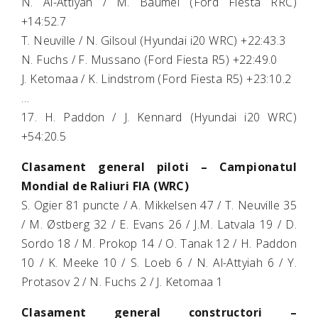
N. Al-Attiyah / M. Baumel (Ford Fiesta RRC)
+14:52.7
T. Neuville / N. Gilsoul (Hyundai i20 WRC) +22:43.3
N. Fuchs / F. Mussano (Ford Fiesta R5) +22:49.0
J. Ketomaa / K. Lindstrom (Ford Fiesta R5) +23:10.2
…
17. H. Paddon / J. Kennard (Hyundai i20 WRC)
+54:20.5
Clasament general piloti – Campionatul
Mondial de Raliuri FIA (WRC)
S. Ogier 81 puncte / A. Mikkelsen 47 / T. Neuville 35
/ M. Østberg 32 / E. Evans 26 / J.M. Latvala 19 / D.
Sordo 18 / M. Prokop 14 / O. Tanak 12 / H. Paddon
10 / K. Meeke 10 / S. Loeb 6 / N. Al-Attyiah 6 / Y.
Protasov 2 / N. Fuchs 2 / J. Ketomaa 1
Clasament general constructori –