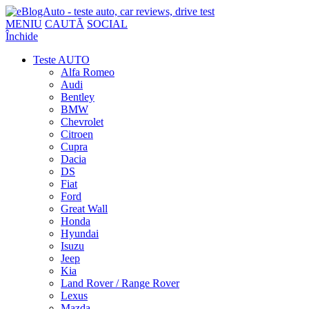
MENIU
CAUTĂ
SOCIAL
Închide
Teste AUTO
Alfa Romeo
Audi
Bentley
BMW
Chevrolet
Citroen
Cupra
Dacia
DS
Fiat
Ford
Great Wall
Honda
Hyundai
Isuzu
Jeep
Kia
Land Rover / Range Rover
Lexus
Mazda