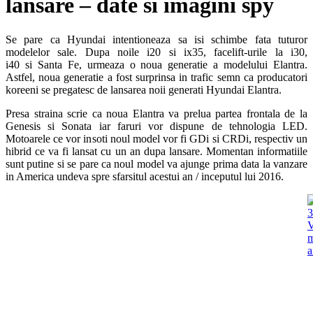
lansare – date si imagini spy
Se pare ca Hyundai intentioneaza sa isi schimbe fata tuturor
modelelor sale. Dupa noile i20 si ix35, facelift-urile la i30,
i40 si Santa Fe, urmeaza o noua generatie a modelului Elantra.
Astfel, noua generatie a fost surprinsa in trafic semn ca producatori
koreeni se pregatesc de lansarea noii generati Hyundai Elantra.
Presa straina scrie ca noua Elantra va prelua partea frontala de la
Genesis si Sonata iar faruri vor dispune de tehnologia LED.
Motoarele ce vor insoti noul model vor fi GDi si CRDi, respectiv un
hibrid ce va fi lansat cu un an dupa lansare. Momentan informatiile
sunt putine si se pare ca noul model va ajunge prima data la vanzare
in America undeva spre sfarsitul acestui an / inceputul lui 2016.