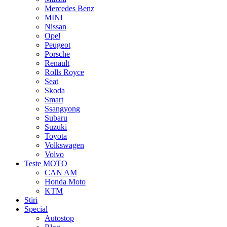
Mercedes Benz
MINI
Nissan
Opel
Peugeot
Porsche
Renault
Rolls Royce
Seat
Skoda
Smart
Ssangyong
Subaru
Suzuki
Toyota
Volkswagen
Volvo
Teste MOTO
CAN AM
Honda Moto
KTM
Stiri
Special
Autostop