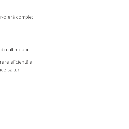
tr-o eră complet
n ultimii ani.
rare eficientă a
uce salturi