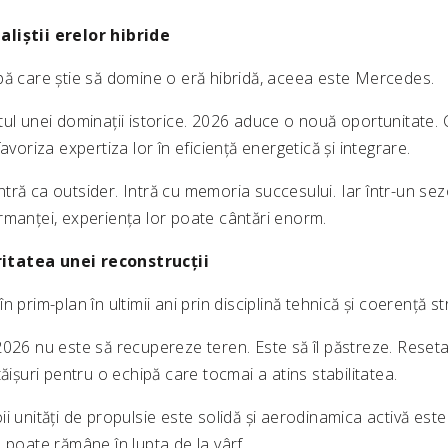
liștii erelor hibride
pă care știe să domine o eră hibridă, aceea este Mercedes.
tul unei dominații istorice. 2026 aduce o nouă oportunitate. 
avoriza expertiza lor în eficiență energetică și integrare.
tră ca outsider. Intră cu memoria succesului. Iar într-un sez
rmanței, experiența lor poate cântări enorm.
tatea unei reconstrucții
 prim-plan în ultimii ani prin disciplină tehnică și coerență st
2026 nu este să recupereze teren. Este să îl păstreze. Reseta
tăișuri pentru o echipă care tocmai a atins stabilitatea.
i unități de propulsie este solidă și aerodinamica activă est
 poate rămâne în lupta de la vârf.