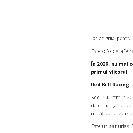
Iar pe grilă, pentr
Este o fotografie ra
În 2026, nu mai 
primul viitorul
Red Bull Racing 
Red Bull intră în 2
de eficiență aerod
unități de propulsi
Este un salt uriaș.