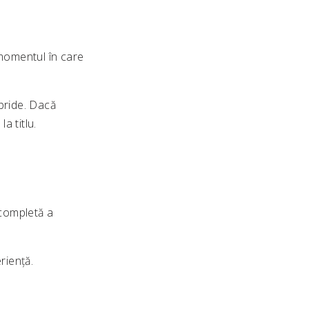
 momentul în care
bride. Dacă
a titlu.
completă a
riență.