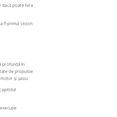
 dacă poate livra
a fi primul sezon
ă profundă în
ate de propulsie
 motor și șasiu.
capitolul
 execuție