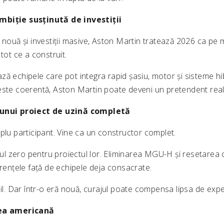
mbiție susținută de investiții
 nouă și investiții masive, Aston Martin tratează 2026 ca pe
tot ce a construit.
ză echipele care pot integra rapid șasiu, motor și sisteme hi
ste coerentă, Aston Martin poate deveni un pretendent real l
 unui proiect de uzină completă
plu participant. Vine ca un constructor complet.
 zero pentru proiectul lor. Eliminarea MGU-H și resetarea 
erențele față de echipele deja consacrate.
bil. Dar într-o eră nouă, curajul poate compensa lipsa de expe
rea americană