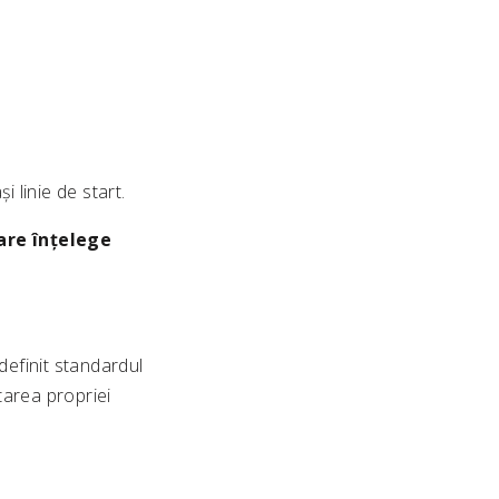
i linie de start.
care înțelege
definit standardul
tarea propriei