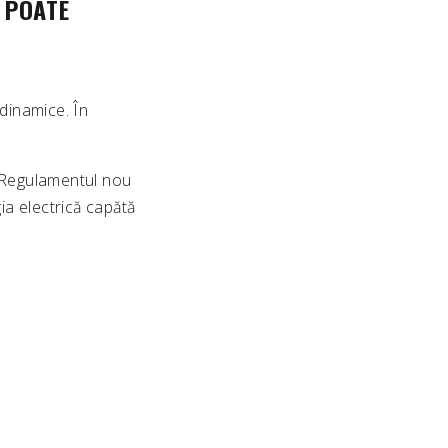
E POATE
odinamice. În
. Regulamentul nou
a electrică capătă