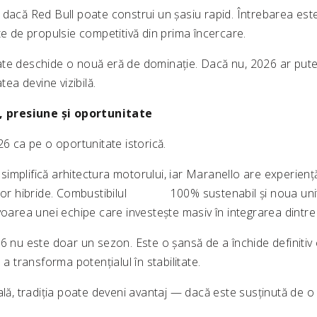
 dacă Red Bull poate construi un șasiu rapid. Întrebarea este
te de propulsie competitivă din prima încercare.
te deschide o nouă eră de dominație. Dacă nu, 2026 ar pute
atea devine vizibilă.
e, presiune și oportunitate
26 ca pe o oportunitate istorică.
implifică arhitectura motorului, iar Maranello are experienț
ților hibride. Combustibilul 100% sustenabil și noua unit
voarea unei echipe care investește masiv în integrarea dintre
6 nu este doar un sezon. Este o șansă de a închide definitiv 
 a transforma potențialul în stabilitate.
ală, tradiția poate deveni avantaj — dacă este susținută de o