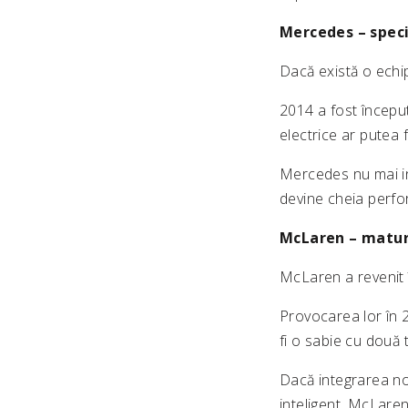
Mercedes – specia
Dacă există o echi
2014 a fost începu
electrice ar putea f
Mercedes nu mai in
devine cheia perfo
McLaren – maturi
McLaren a revenit în
Provocarea lor în 
fi o sabie cu două 
Dacă integrarea noi
inteligent, McLaren