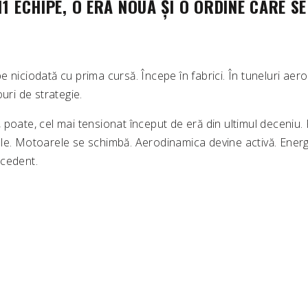
11 ECHIPE, O ERĂ NOUĂ ȘI O ORDINE CARE S
 niciodată cu prima cursă. Începe în fabrici. În tuneluri aer
uri de strategie.
 poate, cel mai tensionat început de eră din ultimul deceniu
le. Motoarele se schimbă. Aerodinamica devine activă. Energi
ecedent.