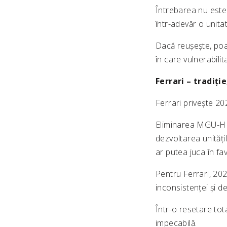
Întrebarea nu este
într-adevăr o unita
Dacă reușește, poa
în care vulnerabilit
Ferrari – tradiți
Ferrari privește 20
Eliminarea MGU-H s
dezvoltarea unită
ar putea juca în fa
Pentru Ferrari, 202
inconsistenței și de
Într-o resetare tot
impecabilă.