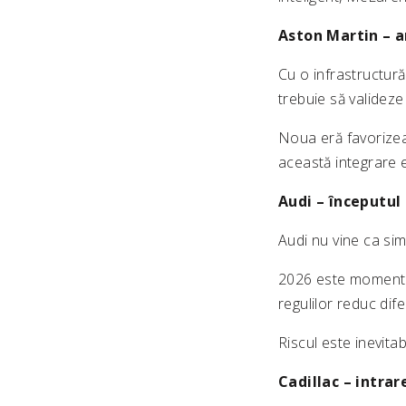
Aston Martin – a
Cu o infrastructură
trebuie să valideze 
Noua eră favorizea
această integrare e
Audi – începutul
Audi nu vine ca sim
2026 este momentul
regulilor reduc dif
Riscul este inevita
Cadillac – intra