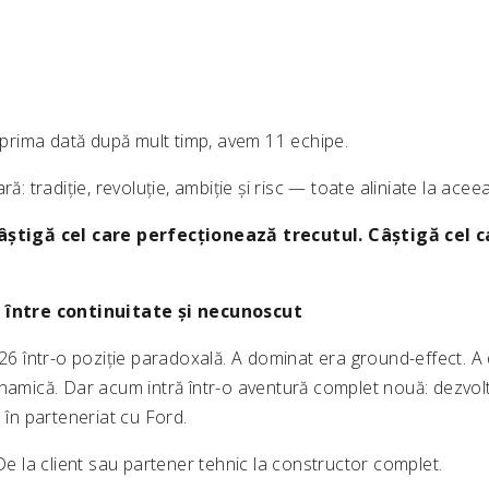
u prima dată după mult timp, avem 11 echipe.
ră: tradiție, revoluție, ambiție și risc — toate aliniate la aceeaș
câștigă cel care perfecționează trecutul. Câștigă cel 
– între continuitate și necunoscut
026 într-o poziție paradoxală. A dominat era ground-effect. A 
inamică. Dar acum intră într-o aventură complet nouă: dezvol
e în parteneriat cu Ford.
 De la client sau partener tehnic la constructor complet.