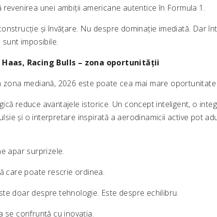
 revenirea unei ambiții americane autentice în Formula 1.
onstrucție și învățare. Nu despre dominație imediată. Dar în
 sunt imposibile.
 Haas, Racing Bulls – zona oportunității
n zona mediană, 2026 este poate cea mai mare oportunitate di
că reduce avantajele istorice. Un concept inteligent, o integ
ulsie și o interpretare inspirată a aerodinamicii active pot ad
e apar surprizele.
lă care poate rescrie ordinea.
te doar despre tehnologie. Este despre echilibru.
a se confruntă cu inovația.