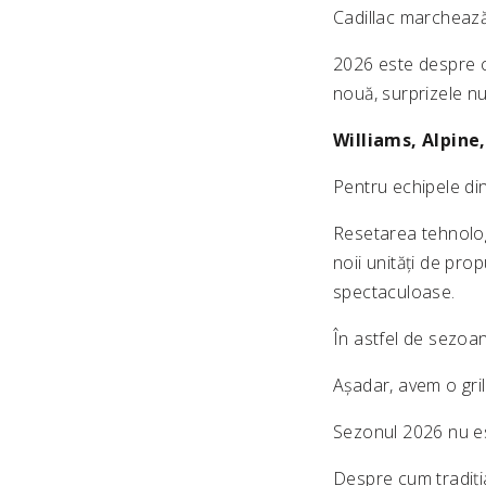
Cadillac marchează
2026 este despre c
nouă, surprizele nu
Williams, Alpine,
Pentru echipele di
Resetarea tehnologi
noii unități de prop
spectaculoase.
În astfel de sezoan
Așadar, avem o gri
Sezonul 2026 nu es
Despre cum tradiți