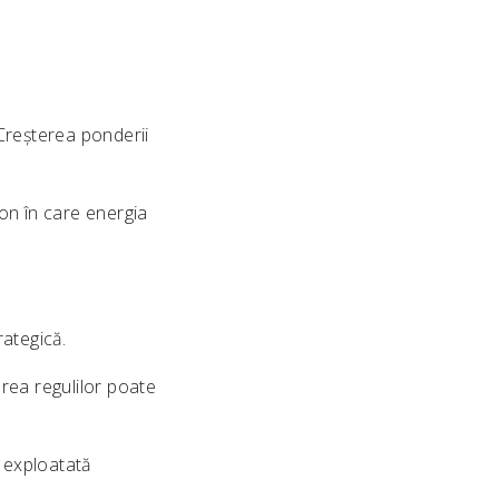
Creșterea ponderii
on în care energia
rategică.
rea regulilor poate
e exploatată