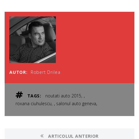
AUTOR:
Robert Drilea
,
TAGS:
noutati auto 2015
,
,
roxana ciuhulescu
salonul auto geneva
ARTICOLUL ANTERIOR