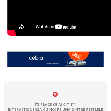
ÎȚI PLACE CE AI CITIT ?
INTERACȚIONEAZĂ CU NOI PE UNA DINTRE REȚELELE