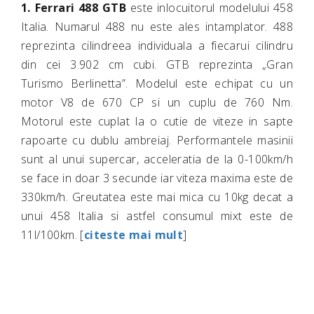
1.
Ferrari 488 GTB
este inlocuitorul modelului 458
Italia. Numarul 488 nu este ales intamplator. 488
reprezinta cilindreea individuala a fiecarui cilindru
din cei 3.902 cm cubi. GTB reprezinta „Gran
Turismo Berlinetta”. Modelul este echipat cu un
motor V8 de 670 CP si un cuplu de 760 Nm.
Motorul este cuplat la o cutie de viteze in sapte
rapoarte cu dublu ambreiaj. Performantele masinii
sunt al unui supercar, acceleratia de la 0-100km/h
se face in doar 3 secunde iar viteza maxima este de
330km/h. Greutatea este mai mica cu 10kg decat a
unui 458 Italia si astfel consumul mixt este de
11l/100km. [
citeste mai mult
]