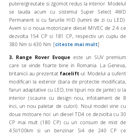
putere/greutate si zgomot redus la interior. Modelul
se lauda acum cu sistemul Super Select 4WD
Permanent si cu farurile HID (lumini de zi cu LED).
Avem si o noua motorizare diesel MIVEC de 2.4 ce
dezvolta 154 CP si 181 CP, respectiv un cuplu de
380 Nm si 430 Nm. [
citeste mai mult
]
3.
Range Rover Evoque
este un SUV premium
care se vinde foarte bine in Romania. La Geneva,
britanicii au prezentat
facelift
-ul. Modelul a suferit
modificari la exterior (bara de protectie modificata,
faruri adaptative cu LED, trei tipuri noi de jante) si la
interior (scaune cu design nou, infotaiment de 8
inci, un nou paletar de culori). Noul model vine cu
doua motoare noi: un diesel TD4 ce dezvolta cu 30
CP mai mult (180 CP) cu un consum de mixt de
4.5l/100km si un benzinar Si4 de 240 CP ce