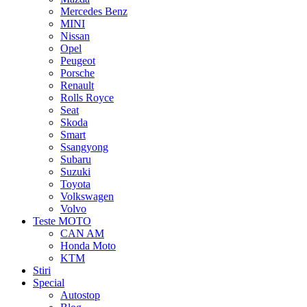
Mercedes Benz
MINI
Nissan
Opel
Peugeot
Porsche
Renault
Rolls Royce
Seat
Skoda
Smart
Ssangyong
Subaru
Suzuki
Toyota
Volkswagen
Volvo
Teste MOTO
CAN AM
Honda Moto
KTM
Stiri
Special
Autostop