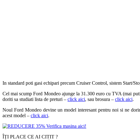
In standard poti gasi echipari precum Cruiser Control, sistem Start/Sto
Cel mai scump Ford Mondeo ajunge la 31.300 euro cu TVA (mai puti
doriti sa studiati lista de preturi –
click aici
, sau brosura –
click aici
.
Noul Ford Mondeo devine un model interesant pentru noi si ne dorim i
acest model –
click aici
.
ÎȚI PLACE CE AI CITIT ?