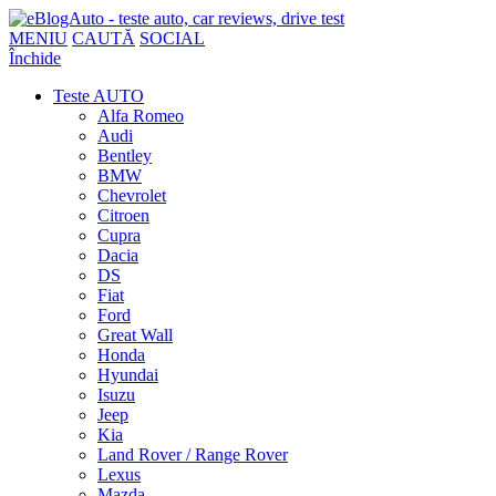
MENIU
CAUTĂ
SOCIAL
Închide
Teste AUTO
Alfa Romeo
Audi
Bentley
BMW
Chevrolet
Citroen
Cupra
Dacia
DS
Fiat
Ford
Great Wall
Honda
Hyundai
Isuzu
Jeep
Kia
Land Rover / Range Rover
Lexus
Mazda