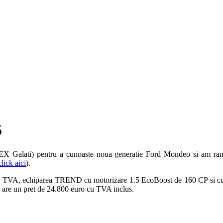
5
SF TEX Galati) pentru a cunoaste noua generatie Ford Mondeo si am ra
click aici
).
u TVA, echiparea TREND cu motorizare 1.5 EcoBoost de 160 CP si cutie 
 are un pret de 24.800 euro cu TVA inclus.