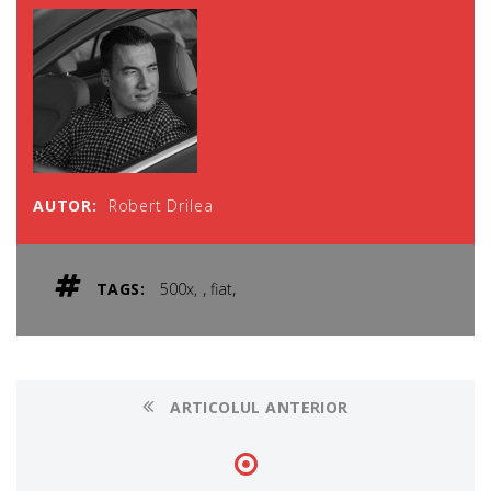
AUTOR:
Robert Drilea
,
,
TAGS:
500x
fiat
ARTICOLUL ANTERIOR