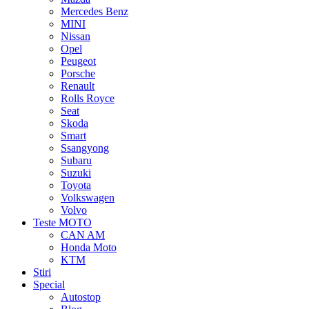
Mercedes Benz
MINI
Nissan
Opel
Peugeot
Porsche
Renault
Rolls Royce
Seat
Skoda
Smart
Ssangyong
Subaru
Suzuki
Toyota
Volkswagen
Volvo
Teste MOTO
CAN AM
Honda Moto
KTM
Stiri
Special
Autostop