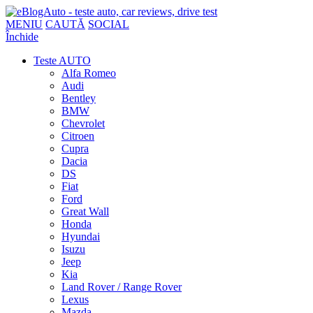
MENIU
CAUTĂ
SOCIAL
Închide
Teste AUTO
Alfa Romeo
Audi
Bentley
BMW
Chevrolet
Citroen
Cupra
Dacia
DS
Fiat
Ford
Great Wall
Honda
Hyundai
Isuzu
Jeep
Kia
Land Rover / Range Rover
Lexus
Mazda