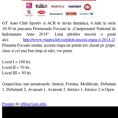
GT Auto Club Sportiv si ACR te invita duminica, 6 iulie la orele
10:30 in parcarea Promenada Focsani la „Campionatul National de
Indemanare Auto 2014”. Lista pilotilor inscrisi o gasiti
aici:
http://www.gtautoclub.ro/piloti-inscrisi-etapa-4-2014-2/
.
Primaria Focsani sustine aceasta etapa iar primii trei clasati pe grupe,
clase si cel mai bun timp al zilei, vor primi:
Locul I = 100 lei,
Locul II = 70 lei,
Locul III = 50 lei.
Grupe/clase sun urmatoarele: Juniori, Femina, Modificate, Debutani
1, Debutanti 2, Avansati 1, Avansati 2, Istorice 1, Istorice 2 si Open.
Postare
de
eBlogAuto.info
.