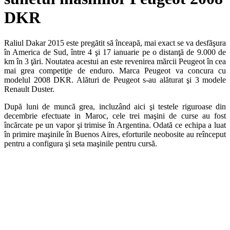
DKR
Raliul Dakar 2015 este pregătit să înceapă, mai exact se va desfăşura
în America de Sud, între 4 şi 17 ianuarie pe o distanţă de 9.000 de
km în 3 ţări. Noutatea acestui an este revenirea mărcii Peugeot în cea
mai grea competiţie de enduro. Marca Peugeot va concura cu
modelul 2008 DKR. Alături de Peugeot s-au alăturat şi 3 modele
Renault Duster.
După luni de muncă grea, incluzând aici şi testele riguroase din
decembrie efectuate in Maroc, cele trei maşini de curse au fost
încărcate pe un vapor şi trimise în Argentina. Odată ce echipa a luat
în primire maşinile în Buenos Aires, eforturile neobosite au reînceput
pentru a configura şi seta maşinile pentru cursă.