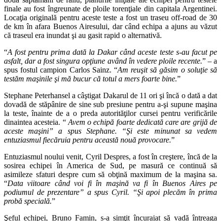
finale au fost îngreunate de ploile torenţiale din capitala Argentinei.
Locaţia originală pentru aceste teste a fost un traseu off-road de 30
de km în afara Buenos Airesului, dar când echipa a ajuns au văzut
că traseul era inundat şi au gasit rapid o alternativă.
“
A fost pentru prima dată la Dakar când aceste teste s-au facut pe
asfalt, dar a fost singura opţiune având în vedere ploile recente.
” – a
spus fostul campion Carlos Sainz. “
Am reuşit să găsim o soluţie să
testăm maşinile şi mă bucur că totul a mers foarte bine.
”
Stephane Peterhansel a câştigat Dakarul de 11 ori şi încă o dată a dat
dovadă de stăpânire de sine sub presiune pentru a-şi supune maşina
la teste, înainte de a o preda autorităţilor cursei pentru verificările
dinaintea acesteia. “
Avem o echipă foarte dedicată care are grijă de
aceste maşini” a spus Stephane. “Şi este minunat sa vedem
entuziasmul fiecăruia pentru această nouă provocare.
”
Entuziasmul noului venit, Cyril Despres, a fost în creştere, încă de la
sosirea echipei în America de Sud, pe masură ce continuă să
asimileze sfaturi despre cum să obţină maximum de la maşina sa.
“
Data viitoare când voi fi în maşină va fi în Buenos Aires pe
podiumul de prezentare” a spus Cyril. “Şi apoi plecăm în prima
probă specială.
”
Şeful echipei, Bruno Famin, s-a simţit încurajat să vadă întreaga