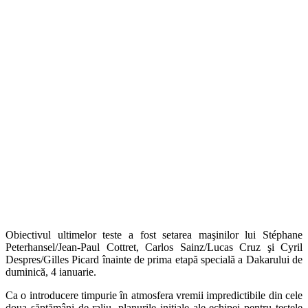
Obiectivul ultimelor teste a fost setarea maşinilor lui Stéphane
Peterhansel/Jean-Paul Cottret, Carlos Sainz/Lucas Cruz şi Cyril
Despres/Gilles Picard înainte de prima etapă specială a Dakarului de
duminică, 4 ianuarie.
Ca o introducere timpurie în atmosfera vremii impredictibile din cele
doua săptămâni de raliu, planurile iniţiale ale echipei pentru testele