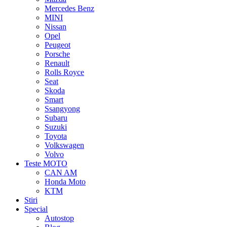
Mercedes Benz
MINI
Nissan
Opel
Peugeot
Porsche
Renault
Rolls Royce
Seat
Skoda
Smart
Ssangyong
Subaru
Suzuki
Toyota
Volkswagen
Volvo
Teste MOTO
CAN AM
Honda Moto
KTM
Stiri
Special
Autostop