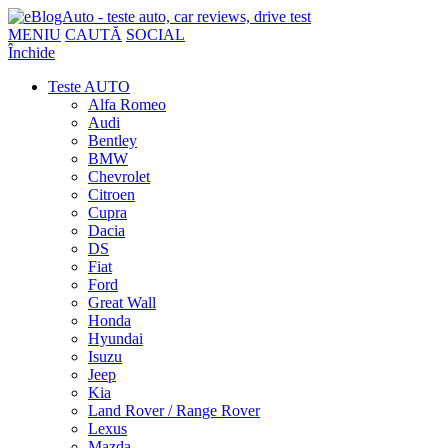
MENIU
CAUTĂ
SOCIAL
Închide
Teste AUTO
Alfa Romeo
Audi
Bentley
BMW
Chevrolet
Citroen
Cupra
Dacia
DS
Fiat
Ford
Great Wall
Honda
Hyundai
Isuzu
Jeep
Kia
Land Rover / Range Rover
Lexus
Mazda