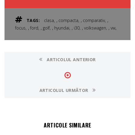
,
,
,
TAGS:
clasa
compacta
comparativ
,
,
,
,
,
,
,
focus
ford
golf
hyundai
i30
volkswagen
vw
ARTICOLUL ANTERIOR
ARTICOLUL URMĂTOR
ARTICOLE SIMILARE