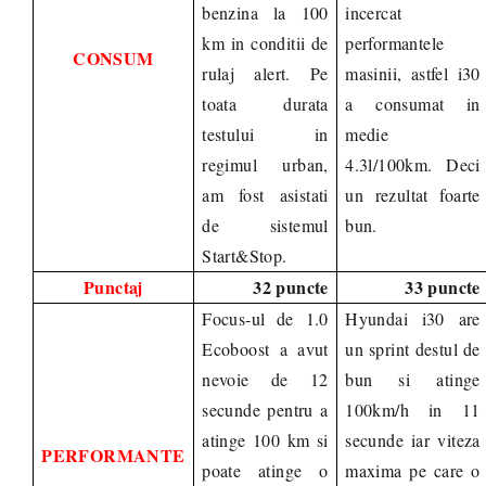
benzina la 100
incercat
km in conditii de
performantele
CONSUM
rulaj alert. Pe
masinii, astfel i30
toata durata
a consumat in
testului in
medie
regimul urban,
4.3l/100km. Deci
am fost asistati
un rezultat foarte
de sistemul
bun.
Start&Stop.
Punctaj
32 puncte
33 puncte
Focus-ul de 1.0
Hyundai i30 are
Ecoboost a avut
un sprint destul de
nevoie de 12
bun si atinge
secunde pentru a
100km/h in 11
atinge 100 km si
secunde iar viteza
PERFORMANTE
poate atinge o
maxima pe care o