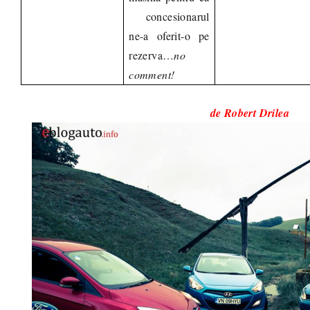
concesionarul
ne-a oferit-o pe
rezerva…
no
comment!
de Robert Drilea