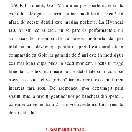
125CP. In schimb, Golf VII are un pret foarte mare iar la
capitolul design a suferit putine modificari…pacat! In
afara de aceste detalii este masina perfecta. La Hyundai
i30, nu stiu ce sa zic…mi se pare ca performantele lui
sunt scazute in comparatie cu puterea motorului dar per
total nu m-a dezamagit pentru ca pretul este unul ok in
comparatie cu Golf iar garantia de 5 ani este in mod sigur
cea mai buna dupa piata in acest moment. Focus-ul trage
bine dar la viteza mai mare nu are stabilitate si in loc sa se
aseze pe asfalt, el se „ridica” iar interiorul este mult prea
incarcat fara rost. De asemenea, m-a dezamagit prin
spatiul mic la nivelul genunchilor pe bancheta din spate…
consider ca generatia a 2-a de Focus este mult mai reusita
decat actuala.”
Clasamentul final: