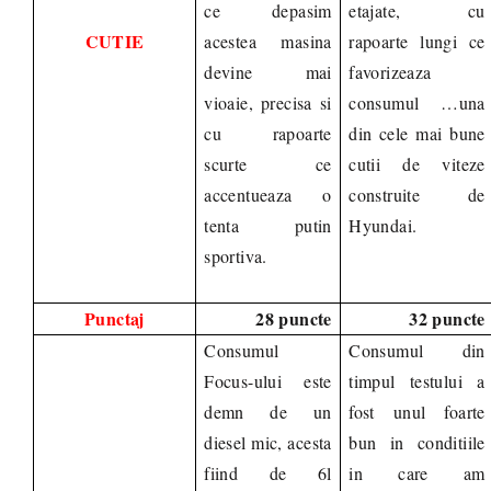
ce depasim
etajate, cu
CUTIE
acestea masina
rapoarte lungi ce
devine mai
favorizeaza
vioaie, precisa si
consumul …una
cu rapoarte
din cele mai bune
scurte ce
cutii de viteze
accentueaza o
construite de
tenta putin
Hyundai.
sportiva.
Punctaj
28 puncte
32 puncte
Consumul
Consumul din
Focus-ului este
timpul testului a
demn de un
fost unul foarte
diesel mic, acesta
bun in conditiile
fiind de 6l
in care am