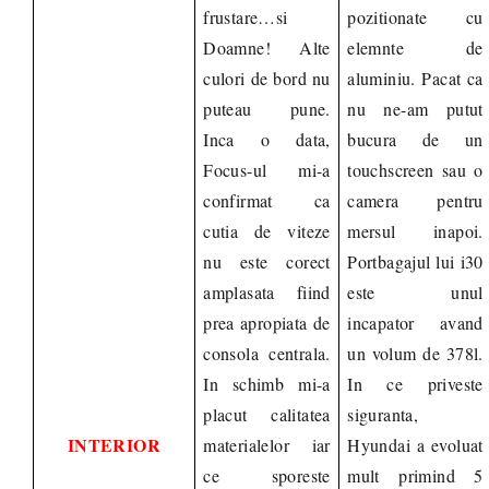
frustare…si
pozitionate cu
Doamne! Alte
elemnte de
culori de bord nu
aluminiu. Pacat ca
puteau pune.
nu ne-am putut
Inca o data,
bucura de un
Focus-ul mi-a
touchscreen sau o
confirmat ca
camera pentru
cutia de viteze
mersul inapoi.
nu este corect
Portbagajul lui i30
amplasata fiind
este unul
prea apropiata de
incapator avand
consola centrala.
un volum de 378l.
In schimb mi-a
In ce priveste
placut calitatea
siguranta,
INTERIOR
materialelor iar
Hyundai a evoluat
ce sporeste
mult primind 5