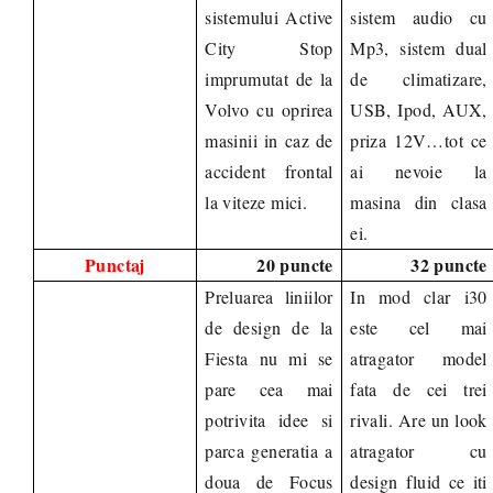
sistemului Active
sistem audio cu
City Stop
Mp3, sistem dual
imprumutat de la
de climatizare,
Volvo cu oprirea
USB, Ipod, AUX,
masinii in caz de
priza 12V…tot ce
accident frontal
ai nevoie la
la viteze mici.
masina din clasa
ei.
Punctaj
20 puncte
32 puncte
Preluarea liniilor
In mod clar i30
de design de la
este cel mai
Fiesta nu mi se
atragator model
pare cea mai
fata de cei trei
potrivita idee si
rivali. Are un look
parca generatia a
atragator cu
doua de Focus
design fluid ce iti