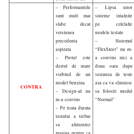
– Performantele
– Lipsa unor
sunt mult mai
sisteme intalnite
slabe decat
pe celelalte
versiunea
modele testate
precedenta
– Sistemul
aspirata
“FlexSteer” nu m-
– Pretul este
a convins nici a
destul de mare
doua oara dupa
vorbind de un
sesiunea de teste
model benzina
asa ca va sfatuiesc
CONTRA
– Design-ul nu
sa folositi modul
m-a convins
“Normal”
– Pe toata durata
testului a trebui
sa alimentez
masina pentru ca