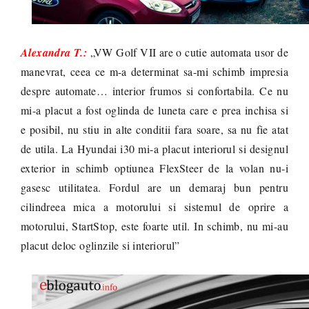
Alexandra T.:
„VW Golf VII are o cutie automata usor de
manevrat, ceea ce m-a determinat sa-mi schimb impresia
despre automate… interior frumos si confortabila. Ce nu
mi-a placut a fost oglinda de luneta care e prea inchisa si
e posibil, nu stiu in alte conditii fara soare, sa nu fie atat
de utila. La Hyundai i30 mi-a placut interiorul si designul
exterior in schimb optiunea FlexSteer de la volan nu-i
gasesc utilitatea. Fordul are un demaraj bun pentru
cilindreea mica a motorului si sistemul de oprire a
motorului, StartStop, este foarte util. In schimb, nu mi-au
placut deloc oglinzile si interiorul”