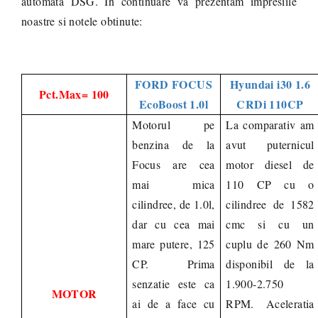
automata DSG. In continuare va prezentam impresiile
noastre si notele obtinute:
FORD FOCUS
Hyundai i30 1.6
Pct.Max= 100
EcoBoost 1.0l
CRDi 110CP
Motorul pe
La comparativ am
benzina de la
avut puternicul
Focus are cea
motor diesel de
mai mica
110 CP cu o
cilindree, de 1.0l,
cilindree de 1582
dar cu cea mai
cmc si cu un
mare putere, 125
cuplu de 260 Nm
CP. Prima
disponibil de la
senzatie este ca
1.900-2.750
MOTOR
ai de a face cu
RPM. Aceleratia