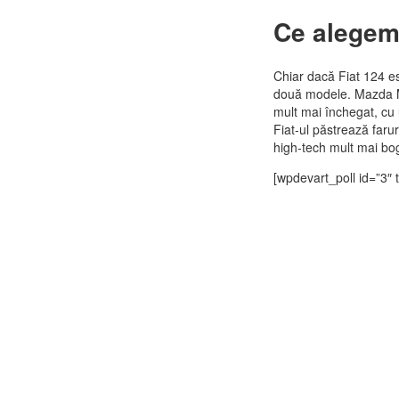
Ce alegem
Chiar dacă Fiat 124 es
două modele. Mazda MX
mult mai închegat, cu
Fiat-ul păstrează farur
high-tech mult mai bo
[wpdevart_poll id=”3″