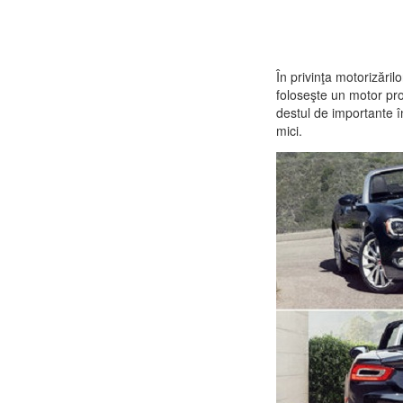
În privinţa motorizăr
foloseşte un motor pro
destul de importante î
mici.