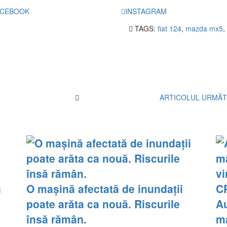
ACEBOOK
INSTAGRAM
TAGS:
fiat 124
,
mazda mx5
,
ARTICOLUL URMĂ
O mașină afectată de inundații
poate arăta ca nouă. Riscurile
Au
însă rămân.
m