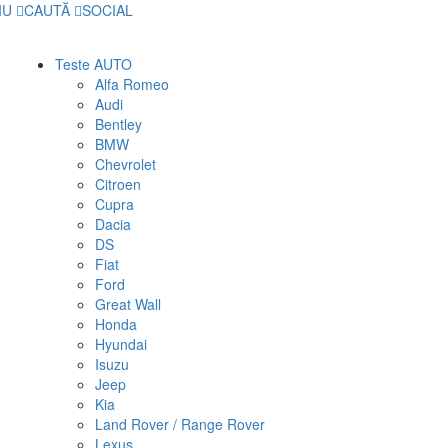
IU
CAUTĂ
SOCIAL
Teste AUTO
Alfa Romeo
Audi
Bentley
BMW
Chevrolet
Citroen
Cupra
Dacia
DS
Fiat
Ford
Great Wall
Honda
Hyundai
Isuzu
Jeep
Kia
Land Rover / Range Rover
Lexus