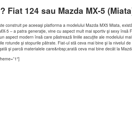
? Fiat 124 sau Mazda MX-5 (Miata
te construit pe aceeaşi platforma a modelului Mazda MX5 Miata, există 
-5 – a patra generaţie, vine cu aspect mult mai sportiv şi sexy însă F
 un aspect modern însă care păstrează liniile ascuţite ale modelului m
ile rotunde şi stopurile pătrate. Fiat-ul stă ceva mai bine şi la nivelul de
gată şi parcă materialele care&nbsp;arată ceva mai bine decât la Maz
 theme=”1″]