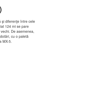
)
şi diferenţe între cele
iat 124 mi se pare
ai vechi. De asemenea,
 dotări, cu o paletă
da MX-5.