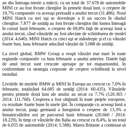
an din întreaga istorie a mărcii, cu un total de 37.678 de automobile
MINI ce au fost livrate clienţilor în primele două luni, o creştere de
19,7% comparativ cu aceeaşi perioadă a anului trecut (31.486). Noul
MINI Hatch cu trei uşi se dovedeşte a fi un succes în rândul
clienţilor: 7.877 de unităţi au fost livrate clienţilor din lumea întreagă
în cursul lunii februarie, o creştere de 69,8% faţă de aceeaşi lună a
anului trecut, când vânzările au fost afectate de schimbarea de model
(2014: 4.640). MINI Hatch cu cinci uşi se mândreşte şi el cu vânzări
foarte bun, luna februarie aducând vânzări de 5.088 de unităţi.
La nivel global, BMW Group a reuşit vânzări mai mari în toate
regiunile comparativ cu luna februarie a anului anterior. Datele faţă
de anul trecut sunt crescute aproape pe tot mapamondul, în
conformitate cu strategia corporate de creştere echilibrată la nivel
mondial.
Livrările de modele BMW şi MINI în Europa au crescut cu 7,0% în
februarie, totalizând 64.685 de unităţi (2014: 60.435). Vânzările
pentru primele două luni ale anului au urcat cu 7,7% (120.365 /
2014: 111.768). Creşterea a fost obţinută în toate pieţele europene,
cu rezultate foarte bune în unele ţări. În comparaţie cu aceeaşi lună a
anului trecut, piaţa germană a înregistrat o creştere de 13,3% a
înmatriculărilor noi pe parcursul lunii februarie (20.660 / 2014:
18.229), în timp ce vânzările din Italia au crescut cu 8,4%, la un total
de 6.055 de automobile (2014: 5.588). Marea Britanie a continuat să