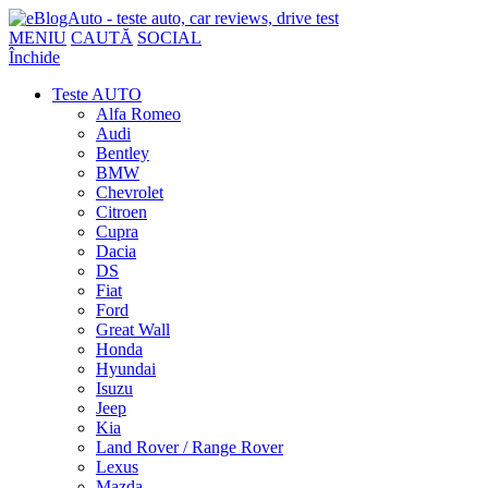
MENIU
CAUTĂ
SOCIAL
Închide
Teste AUTO
Alfa Romeo
Audi
Bentley
BMW
Chevrolet
Citroen
Cupra
Dacia
DS
Fiat
Ford
Great Wall
Honda
Hyundai
Isuzu
Jeep
Kia
Land Rover / Range Rover
Lexus
Mazda