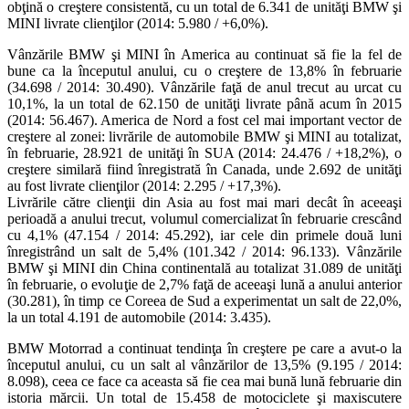
obţină o creştere consistentă, cu un total de 6.341 de unităţi BMW şi
MINI livrate clienţilor (2014: 5.980 / +6,0%).
Vânzările BMW şi MINI în America au continuat să fie la fel de
bune ca la începutul anului, cu o creştere de 13,8% în februarie
(34.698 / 2014: 30.490). Vânzările faţă de anul trecut au urcat cu
10,1%, la un total de 62.150 de unităţi livrate până acum în 2015
(2014: 56.467). America de Nord a fost cel mai important vector de
creştere al zonei: livrările de automobile BMW şi MINI au totalizat,
în februarie, 28.921 de unităţi în SUA (2014: 24.476 / +18,2%), o
creştere similară fiind înregistrată în Canada, unde 2.692 de unităţi
au fost livrate clienţilor (2014: 2.295 / +17,3%).
Livrările către clienţii din Asia au fost mai mari decât în aceeaşi
perioadă a anului trecut, volumul comercializat în februarie crescând
cu 4,1% (47.154 / 2014: 45.292), iar cele din primele două luni
înregistrând un salt de 5,4% (101.342 / 2014: 96.133). Vânzările
BMW şi MINI din China continentală au totalizat 31.089 de unităţi
în februarie, o evoluţie de 2,7% faţă de aceeaşi lună a anului anterior
(30.281), în timp ce Coreea de Sud a experimentat un salt de 22,0%,
la un total 4.191 de automobile (2014: 3.435).
BMW Motorrad a continuat tendinţa în creştere pe care a avut-o la
începutul anului, cu un salt al vânzărilor de 13,5% (9.195 / 2014:
8.098), ceea ce face ca aceasta să fie cea mai bună lună februarie din
istoria mărcii. Un total de 15.458 de motociclete şi maxiscutere