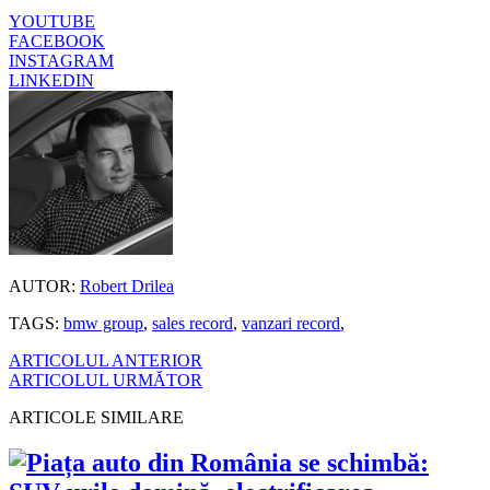
YOUTUBE
FACEBOOK
INSTAGRAM
LINKEDIN
AUTOR:
Robert Drilea
TAGS:
bmw group
,
sales record
,
vanzari record
,
ARTICOLUL ANTERIOR
ARTICOLUL URMĂTOR
ARTICOLE SIMILARE