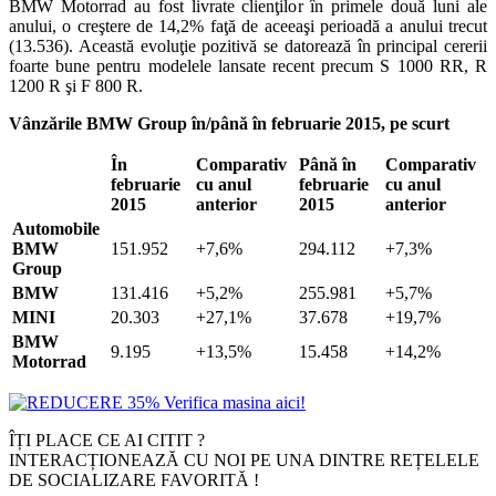
BMW Motorrad au fost livrate clienţilor în primele două luni ale
anului, o creştere de 14,2% faţă de aceeaşi perioadă a anului trecut
(13.536). Această evoluţie pozitivă se datorează în principal cererii
foarte bune pentru modelele lansate recent precum S 1000 RR, R
1200 R şi F 800 R.
Vânzările BMW Group în/până în februarie 2015, pe scurt
În
Comparativ
Până în
Comparativ
februarie
cu anul
februarie
cu anul
2015
anterior
2015
anterior
Automobile
BMW
151.952
+7,6%
294.112
+7,3%
Group
BMW
131.416
+5,2%
255.981
+5,7%
MINI
20.303
+27,1%
37.678
+19,7%
BMW
9.195
+13,5%
15.458
+14,2%
Motorrad
ÎȚI PLACE CE AI CITIT ?
INTERACȚIONEAZĂ CU NOI PE UNA DINTRE REȚELELE
DE SOCIALIZARE FAVORITĂ !