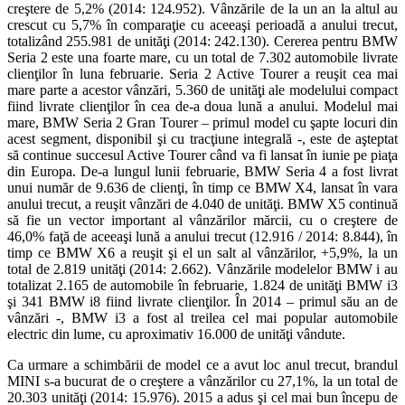
creştere de 5,2% (2014: 124.952). Vânzările de la un an la altul au
crescut cu 5,7% în comparaţie cu aceeaşi perioadă a anului trecut,
totalizând 255.981 de unităţi (2014: 242.130). Cererea pentru BMW
Seria 2 este una foarte mare, cu un total de 7.302 automobile livrate
clienţilor în luna februarie. Seria 2 Active Tourer a reuşit cea mai
mare parte a acestor vânzări, 5.360 de unităţi ale modelului compact
fiind livrate clienţilor în cea de-a doua lună a anului. Modelul mai
mare, BMW Seria 2 Gran Tourer – primul model cu şapte locuri din
acest segment, disponibil şi cu tracţiune integrală -, este de aşteptat
să continue succesul Active Tourer când va fi lansat în iunie pe piaţa
din Europa. De-a lungul lunii februarie, BMW Seria 4 a fost livrat
unui număr de 9.636 de clienţi, în timp ce BMW X4, lansat în vara
anului trecut, a reuşit vânzări de 4.040 de unităţi. BMW X5 continuă
să fie un vector important al vânzărilor mărcii, cu o creştere de
46,0% faţă de aceeaşi lună a anului trecut (12.916 / 2014: 8.844), în
timp ce BMW X6 a reuşit şi el un salt al vânzărilor, +5,9%, la un
total de 2.819 unităţi (2014: 2.662). Vânzările modelelor BMW i au
totalizat 2.165 de automobile în februarie, 1.824 de unităţi BMW i3
şi 341 BMW i8 fiind livrate clienţilor. În 2014 – primul său an de
vânzări -, BMW i3 a fost al treilea cel mai popular automobile
electric din lume, cu aproximativ 16.000 de unităţi vândute.
Ca urmare a schimbării de model ce a avut loc anul trecut, brandul
MINI s-a bucurat de o creştere a vânzărilor cu 27,1%, la un total de
20.303 unităţi (2014: 15.976). 2015 a adus şi cel mai bun începu de