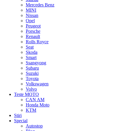
Mercedes Benz
MINI
Nissan
Opel
Peugeot
Porsche
Renault
Rolls Royce
Seat
Skoda
Smart
Ssangyong
Subaru
Suzuki
Toyota
Volkswagen
Volvo
Teste MOTO
CAN AM
Honda Moto
KTM
Stiri
Special
Autostop