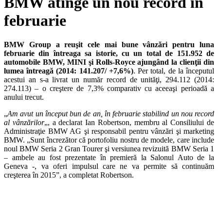
BMW atinge un nou record in
februarie
BMW Group a reuşit cele mai bune vânzări pentru luna
februarie din întreaga sa istorie, cu un total de 151.952 de
automobile BMW, MINI şi Rolls-Royce ajungând la clienţii din
lumea întreagă (2014: 141.207/ +7,6%)
. Per total, de la începutul
acestui an s-a livrat un număr record de unităţi, 294.112 (2014:
274.113) – o creştere de 7,3% comparativ cu aceeaşi perioadă a
anului trecut.
„
Am avut un început bun de an, în februarie stabilind un nou record
al vânzărilor
„, a declarat Ian Robertson, membru al Consiliului de
Administraţie BMW AG şi responsabil pentru vânzări şi marketing
BMW. „Sunt încrezător că portofoliu nostru de modele, care include
noul BMW Seria 2 Gran Tourer şi versiunea revizuită BMW Seria 1
– ambele au fost prezentate în premieră la Salonul Auto de la
Geneva -, va oferi impulsul care ne va permite să continuăm
creşterea în 2015”, a completat Robertson.