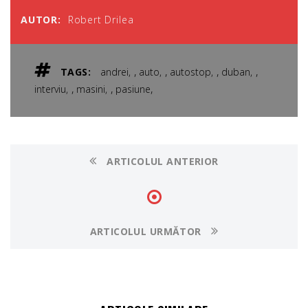
AUTOR:
Robert Drilea
,
,
,
,
TAGS:
andrei
auto
autostop
duban
,
,
,
interviu
masini
pasiune
ARTICOLUL ANTERIOR
ARTICOLUL URMĂTOR