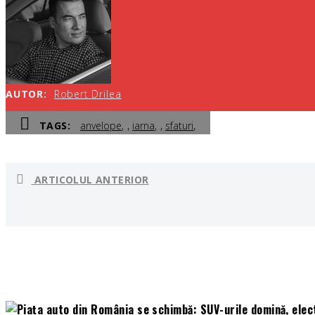
AUTOR:
Robert Drilea
,
,
,
TAGS:
anvelope
iarna
sfaturi
ARTICOLUL ANTERIOR