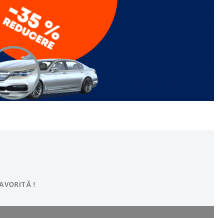
AVORITĂ !