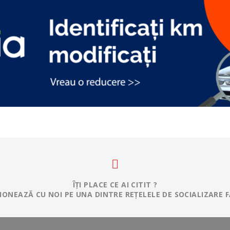
ÎȚI PLACE CE AI CITIT ?
IONEAZĂ CU NOI PE UNA DINTRE REȚELELE DE SOCIALIZARE F