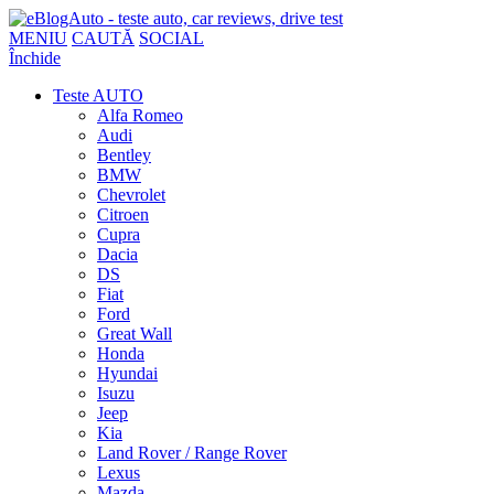
MENIU
CAUTĂ
SOCIAL
Închide
Teste AUTO
Alfa Romeo
Audi
Bentley
BMW
Chevrolet
Citroen
Cupra
Dacia
DS
Fiat
Ford
Great Wall
Honda
Hyundai
Isuzu
Jeep
Kia
Land Rover / Range Rover
Lexus
Mazda