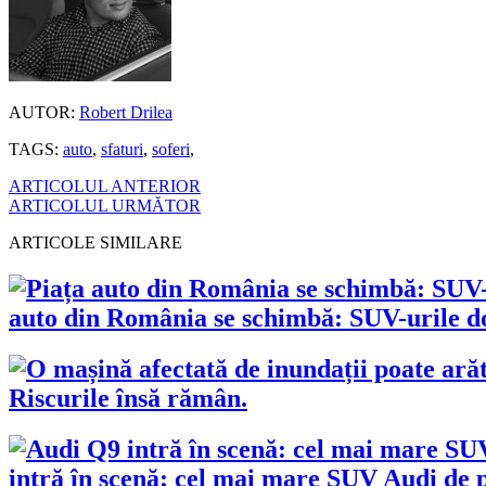
AUTOR:
Robert Drilea
TAGS:
auto
,
sfaturi
,
soferi
,
ARTICOLUL ANTERIOR
ARTICOLUL URMĂTOR
ARTICOLE SIMILARE
auto din România se schimbă: SUV-urile dom
Riscurile însă rămân.
intră în scenă: cel mai mare SUV Audi de p