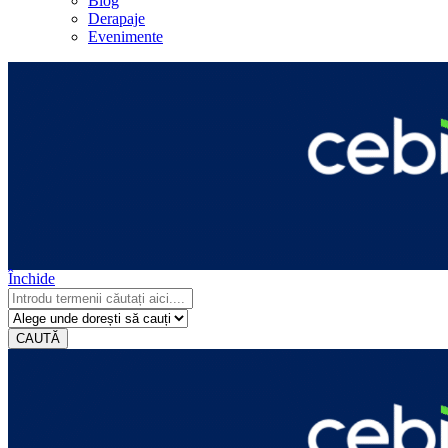
Blog
Derapaje
Evenimente
Închide
CAUTĂ