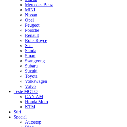
Mercedes Benz
MINI
Nissan
Opel
Peugeot
Porsche
Renault
Rolls Royce
Seat
Skoda
Smart
Ssangyong
Subaru
Suzuki
Toyota
Volkswagen
Volvo
Teste MOTO
CAN AM
Honda Moto
KTM
Stiri
Special
Autostop