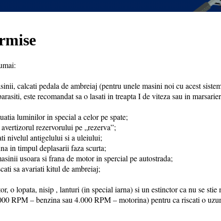
ermise
numai:
sinii, calcati pedala de ambreiaj (pentru unele masini noi cu acest sistem
arasiti, este recomandat sa o lasati in treapta I de viteza sau in marsarier
uatia luminilor in special a celor pe spate;
 avertizorul rezervorului pe „rezerva”;
i nivelul antigelului si a uleiului;
na in timpul deplasarii faza scurta;
asinii usoara si frana de motor in spercial pe autostrada;
cati sa avariati kitul de ambreiaj;
r, o lopata, nisip , lanturi (in special iarna) si un estinctor ca nu se stie 
5.000 RPM – benzina sau 4.000 RPM – motorina) pentru ca riscati o uzu