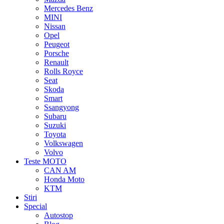
Mercedes Benz
MINI
Nissan
Opel
Peugeot
Porsche
Renault
Rolls Royce
Seat
Skoda
Smart
Ssangyong
Subaru
Suzuki
Toyota
Volkswagen
Volvo
Teste MOTO
CAN AM
Honda Moto
KTM
Stiri
Special
Autostop