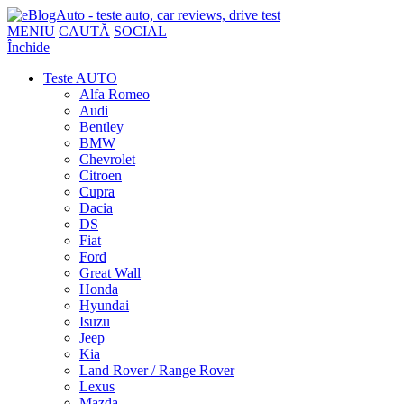
MENIU
CAUTĂ
SOCIAL
Închide
Teste AUTO
Alfa Romeo
Audi
Bentley
BMW
Chevrolet
Citroen
Cupra
Dacia
DS
Fiat
Ford
Great Wall
Honda
Hyundai
Isuzu
Jeep
Kia
Land Rover / Range Rover
Lexus
Mazda