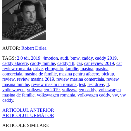
AUTOR:
Robert Drilea
TAGS:
2.0 tdi
,
2019
,
4motion
,
audi
,
bmw
,
caddy
,
caddy 2019
,
caddy afacere
,
caddy familie
,
caddy4 tl
,
car
,
car review 2019
,
car
review romania
,
drive
,
eblogauto
,
familie
,
masina
,
masina
comerciala
,
masina de familie
,
masina pentru afacere
,
pickup
,
review
,
review masina 2019
,
review masina comerciala
,
review
masina familie
,
review masini in romana
,
test
,
test drive
,
tl
,
volkswagen
,
volkswagen 2019
,
volkswagen caddy
,
volkswagen
masina de familie
,
volkswagen romania
,
volkwagen caddy
,
vw
,
vw
caddy
,
ARTICOLUL ANTERIOR
ARTICOLUL URMĂTOR
ARTICOLE SIMILARE