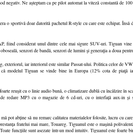
 negativ. Ne așteptam ca pe pilot automat la viteză constantă de 100 km
era o sportivă doar datorită pachetul R-style cu care este echipat. Îns
, fiind considerat unul dintre cele mai sigure SUV-uri. Tiguan vine ec
e oboseală, senzori de bandă, senzori de lumini şi generaţia a doua pent
, exteriorul, iar interiorul este similar Passat-ului. Politica celor de 
t că modelul Tiguan se vinde bine în Europa (12% cota de piaţă ia
arte reușit cu o linie audio bună, o climatizare dublă cu încălzire în sc
ția de redare MP3 cu o magazie de 6 cd-uri, cu o interfață aux-in ș
u mă pot abține să nu remarc calitatea materialelor folosite, lucru cu c
estanța fratelui mai mare, Touareg. Tiguanul este o mașină polivalentă p
oate funcțiile sunt asezate într-un mod intuitiv. Tiguanul este foarte bi