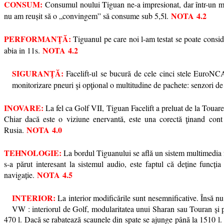
CONSUM:
Consumul noului Tiguan ne-a impresionat, dar într-un mod
NOTA
4.2
nu am reușit să o „convingem” să consume sub 5,5l.
PERFORMANŢĂ:
Tiguanul pe care noi l-am testat se poate consid
NOTA
4.2
abia in 11s.
SIGURANŢĂ:
Facelift-ul se bucură de cele cinci stele EuroNCAP
monitorizare pneuri şi opţional o multitudine de pachete: senzori d
INOVARE:
La fel ca Golf VII, Tiguan Facelift a preluat de la Touareg
Chiar dacă este o viziune enervantă, este una corectă ţinand con
NOTA
4.0
Rusia.
TEHNOLOGIE:
La bordul Tiguanului se află un sistem multimedia fo
s-a părut interesant la sistemul audio, este faptul că deține func
NOTA
4.5
navigație.
INTERIOR:
La interior modificările sunt nesemnificative. Însă n
VW : interiorul de Golf, modularitatea unui Sharan sau Touran și pr
470 l. Dacă se rabatează scaunele din spate se ajunge până la 1510 l. T