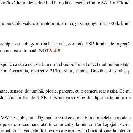
/h să fie undeva de 5l, el în realitate oscilând între 6-7. La 50km/h
ă din punct de vedere al motorului, am reușit să ajungem la 100 de km/h
hipat cu airbag-uri (faţă, laterale, cortină), ESP, lumini de urgenţă,
NOTA
4.5
ru parcarea automată.
VW spune că ceva ce este bun nu trebuie schimbat ci cel mult îmbunătăţit.
r în Germania, respectiv 21%), SUA, China, Brazilia, Australia şi
aune, senzori de lumină, ploaie, parcare, cu o cameră rear assist. Ce mi
i slot card în loc de USB. Dezamăgirea vine din lipsa sistemului de
are VW ne-a obișnuit. Tiguanul are tot ce e mai bun din celelalte modele
e care o recomand atât tinerilor cât și familiilor. Portbagajul este de
ne antifonat. Pachetul R-line de care noi ne-am bucurat vine la interior