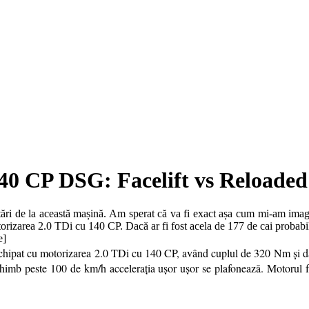
40 CP DSG: Facelift vs Reloaded
i de la această mașină. Am sperat că va fi exact așa cum mi-am imagin
otorizarea 2.0 TDi cu 140 CP. Dacă ar fi fost acela de 177 de cai probabi
e]
 echipat cu motorizarea 2.0 TDi cu 140 CP, având cuplul de 320 Nm și d
himb peste 100 de km/h accelerația ușor ușor se plafonează. Motorul f