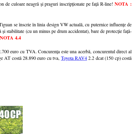
NOTA
:
fon de culoare neagră și praguri inscripționate pe față R-line!
Tiguan se înscrie în linia design VW actuală, cu puternice influențe de
 și stabilitate (cu un minus pe drum accidentat), bare de protecție față-
NOTA
4.4
 32.700 euro cu TVA. Concurența este una acerbă, concurentul direct al
 AT costă 28.890 euro cu tva,
Toyota RAV4
2.2 dcat (150 cp) costă