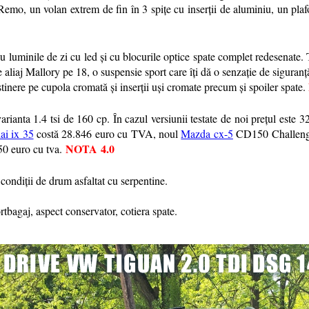
 Remo, un volan extrem de fin în 3 spițe cu inserții de aluminiu, un pla
 luminile de zi cu led și cu blocurile optice spate complet redesenate. 
aliaj Mallory pe 18, o suspensie sport care îți dă o senzație de siguranță
stinere pe cupola cromată și inserții uși cromate precum și spoiler spate.
rianta 1.4 tsi de 160 cp. În cazul versiunii testate de noi prețul este
i ix 35
costă 28.846 euro cu TVA, noul
Mazda cx-5
CD150 Challenge
NOTA
4.0
50 euro cu tva.
 condiții de drum asfaltat cu serpentine.
rtbagaj, aspect conservator, cotiera spate.