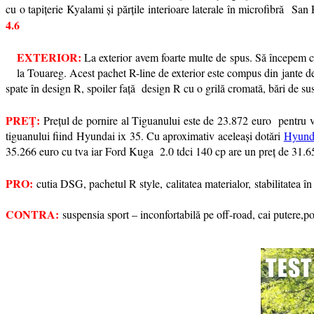
cu o tapițerie Kyalami și părțile interioare laterale în microfibră San
4.6
EXTERIOR:
La exterior avem foarte multe de spus. Să începem cu
la Touareg. Acest pachet R-line de exterior este compus din jante de 
spate în design R, spoiler față design R cu o grilă cromată, bări de su
PREŢ:
Prețul de pornire al Tiguanului este de 23.872 euro pentru va
tiguanului fiind Hyundai ix 35. Cu aproximativ aceleași dotări
Hyunda
35.266 euro cu tva iar Ford Kuga 2.0 tdci 140 cp are un preț de 31.6
PRO:
cutia DSG, pachetul R style, calitatea materialor, stabilitatea în
CONTRA:
suspensia sport – inconfortabilă pe off-road, cai putere,po