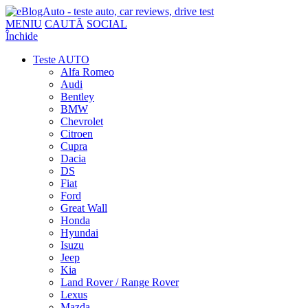
MENIU
CAUTĂ
SOCIAL
Închide
Teste AUTO
Alfa Romeo
Audi
Bentley
BMW
Chevrolet
Citroen
Cupra
Dacia
DS
Fiat
Ford
Great Wall
Honda
Hyundai
Isuzu
Jeep
Kia
Land Rover / Range Rover
Lexus
Mazda