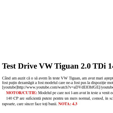
Test Drive VW Tiguan 2.0 TDi 1
Când am auzit că o să avem în teste VW Tiguan, am avut mari așteptăr
fost puțin dezamăgit a fost modelul care ne-a fost pus la dispoziție m
[youtube]http://www.youtube.com/watch?v=aDVdE83bfGE[/youtub
MOTOR/CUTIE:
Modelul pe care noi l-am avut în teste a venit
140 CP are suficientă putere pentru un mers normal, comod, în sc
NOTA: 4.3
rapoarte, care sincer face toți banii.