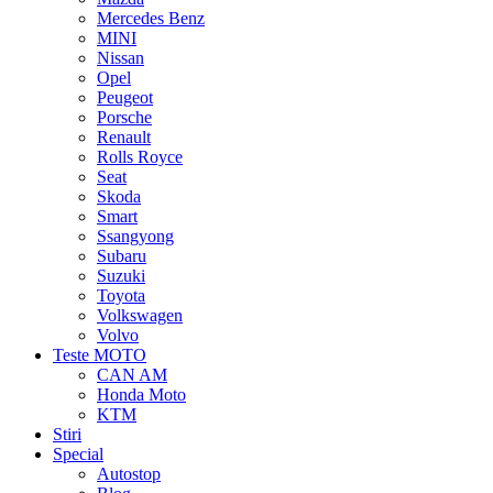
Mercedes Benz
MINI
Nissan
Opel
Peugeot
Porsche
Renault
Rolls Royce
Seat
Skoda
Smart
Ssangyong
Subaru
Suzuki
Toyota
Volkswagen
Volvo
Teste MOTO
CAN AM
Honda Moto
KTM
Stiri
Special
Autostop