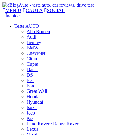
MENIU
CAUTĂ
SOCIAL
Închide
Teste AUTO
Alfa Romeo
Audi
Bentley
BMW
Chevrolet
Citroen
Cupra
Dacia
DS
Fiat
Ford
Great Wall
Honda
Hyundai
Isuzu
Jeep
Kia
Land Rover / Range Rover
Lexus
Mazda