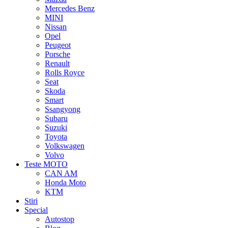
Mercedes Benz
MINI
Nissan
Opel
Peugeot
Porsche
Renault
Rolls Royce
Seat
Skoda
Smart
Ssangyong
Subaru
Suzuki
Toyota
Volkswagen
Volvo
Teste MOTO
CAN AM
Honda Moto
KTM
Stiri
Special
Autostop