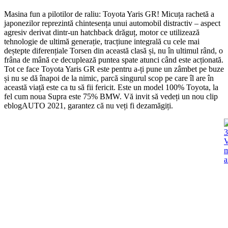
Masina fun a pilotilor de raliu: Toyota Yaris GR! Micuța rachetă a
japonezilor reprezintă chintesența unui automobil distractiv – aspect
agresiv derivat dintr-un hatchback drăguț, motor ce utilizează
tehnologie de ultimă generație, tracțiune integrală cu cele mai
deștepte diferențiale Torsen din această clasă și, nu în ultimul rând, o
frâna de mână ce decuplează puntea spate atunci când este acționată.
Tot ce face Toyota Yaris GR este pentru a-ți pune un zâmbet pe buze
și nu se dă înapoi de la nimic, parcă singurul scop pe care îl are în
această viață este ca tu să fii fericit. Este un model 100% Toyota, la
fel cum noua Supra este 75% BMW. Vă invit să vedeți un nou clip
eblogAUTO 2021, garantez că nu veți fi dezamăgiți.