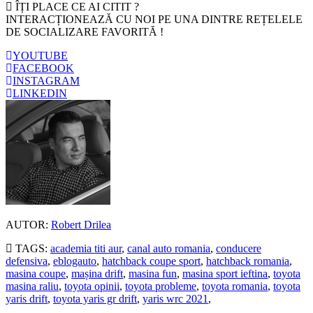
ÎȚI PLACE CE AI CITIT ?
INTERACȚIONEAZĂ CU NOI PE UNA DINTRE REȚELELE
DE SOCIALIZARE FAVORITĂ !
YOUTUBE
FACEBOOK
INSTAGRAM
LINKEDIN
AUTOR:
Robert Drilea
TAGS:
academia titi aur
,
canal auto romania
,
conducere
defensiva
,
eblogauto
,
hatchback coupe sport
,
hatchback romania
,
masina coupe
,
mașina drift
,
masina fun
,
masina sport ieftina
,
toyota
masina raliu
,
toyota opinii
,
toyota probleme
,
toyota romania
,
toyota
yaris drift
,
toyota yaris gr drift
,
yaris wrc 2021
,