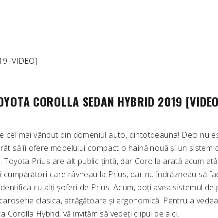
TOYOTA COROLLA SEDAN HYBRID 2019 [VIDEO
e cel mai vândut din domeniul auto, dintotdeauna! Deci nu e
rât să îi ofere modelului compact o haină nouă și un sistem d
. Toyota Prius are alt public țintă, dar Corolla arată acum atâ
i cumpărători care râvneau la Prius, dar nu îndrăzneau să fa
identifica cu alți șoferi de Prius. Acum, poți avea sistemul de
-o caroserie clasica, atrăgătoare și ergonomică. Pentru a vede
Corolla Hybrid, vă invităm să vedeți clipul de aici.