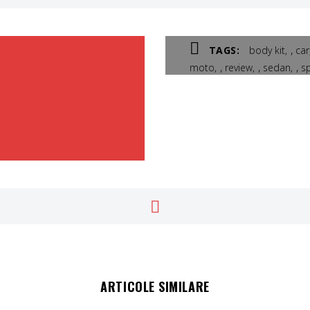
,
TAGS:
body kit
car
,
,
,
moto
review
sedan
s
ARTICOLE SIMILARE