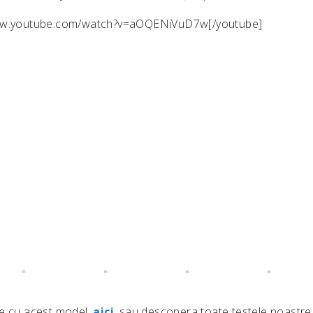
www.youtube.com/watch?v=aOQENiVuD7w[/youtube]
ze cu acest model,
aici
, sau descopera toate testele noastre 