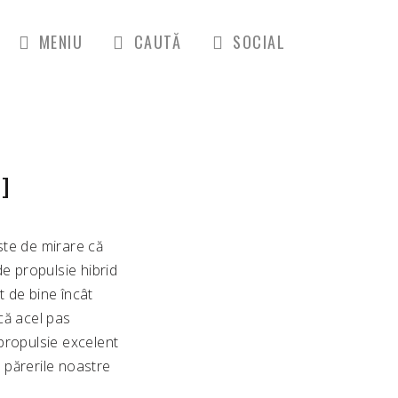
MENIU
CAUTĂ
SOCIAL
]
ste de mirare că
e propulsie hibrid
t de bine încât
că acel pas
 propulsie excelent
a părerile noastre