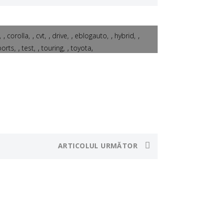
,
,
,
,
,
,
corolla
cvt
drive
eblogauto
hybrid
,
,
,
,
ports
test
touring
toyota
ARTICOLUL URMĂTOR