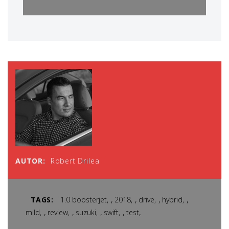
AUTOR:
Robert Drilea
,
,
,
,
TAGS:
1.0 boosterjet
2018
drive
hybrid
,
,
,
,
,
mild
review
suzuki
swift
test