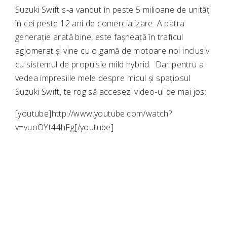
Suzuki Swift s-a vandut în peste 5 milioane de unități
în cei peste 12 ani de comercializare. A patra
generație arată bine, este fașneață în traficul
aglomerat și vine cu o gamă de motoare noi inclusiv
cu sistemul de propulsie mild hybrid. Dar pentru a
vedea impresiile mele despre micul și spațiosul
Suzuki Swift, te rog să accesezi video-ul de mai jos:
[youtube]http://www.youtube.com/watch?
v=vuoOYt44hFg[/youtube]