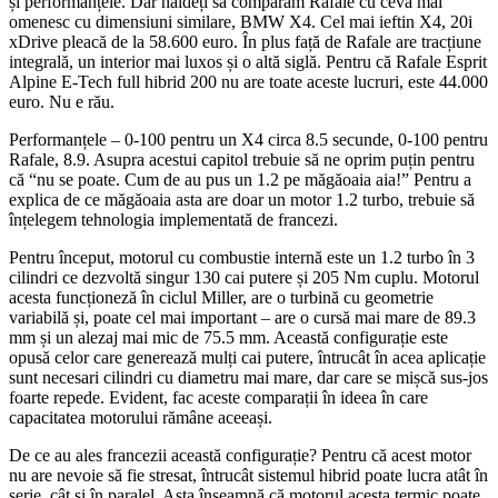
și performanțele. Dar haideți să comparăm Rafale cu ceva mai
omenesc cu dimensiuni similare, BMW X4. Cel mai ieftin X4, 20i
xDrive pleacă de la 58.600 euro. În plus față de Rafale are tracțiune
integrală, un interior mai luxos și o altă siglă. Pentru că Rafale Esprit
Alpine E-Tech full hibrid 200 nu are toate aceste lucruri, este 44.000
euro. Nu e rău.
Performanțele – 0-100 pentru un X4 circa 8.5 secunde, 0-100 pentru
Rafale, 8.9. Asupra acestui capitol trebuie să ne oprim puțin pentru
că “nu se poate. Cum de au pus un 1.2 pe măgăoaia aia!” Pentru a
explica de ce măgăoaia asta are doar un motor 1.2 turbo, trebuie să
înțelegem tehnologia implementată de francezi.
Pentru început, motorul cu combustie internă este un 1.2 turbo în 3
cilindri ce dezvoltă singur 130 cai putere și 205 Nm cuplu. Motorul
acesta funcționeză în ciclul Miller, are o turbină cu geometrie
variabilă și, poate cel mai important – are o cursă mai mare de 89.3
mm și un alezaj mai mic de 75.5 mm. Această configurație este
opusă celor care generează mulți cai putere, întrucât în acea aplicație
sunt necesari cilindri cu diametru mai mare, dar care se mișcă sus-jos
foarte repede. Evident, fac aceste comparații în ideea în care
capacitatea motorului rămâne aceeași.
De ce au ales francezii această configurație? Pentru că acest motor
nu are nevoie să fie stresat, întrucât sistemul hibrid poate lucra atât în
serie, cât și în paralel. Asta înseamnă că motorul acesta termic poate