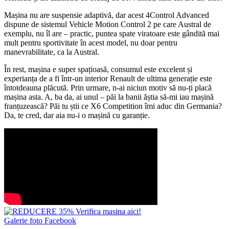
Mașina nu are suspensie adaptivă, dar acest 4Control Advanced
dispune de sistemul Vehicle Motion Control 2 pe care Austral de
exemplu, nu îl are – practic, puntea spate viratoare este gândită mai
mult pentru sportivitate în acest model, nu doar pentru
manevrabilitate, ca la Austral.
În rest, mașina e super spațioasă, consumul este excelent și
experianța de a fi într-un interior Renault de ultima generație este
întotdeauna plăcută. Prin urmare, n-ai niciun motiv să nu-ți placă
mașina asta. A, ba da, ai unul – păi la banii ăștia să-mi iau mașină
franțuzească? Păi tu știi ce X6 Competition îmi aduc din Germania?
Da, te cred, dar aia nu-i o mașină cu garanție.
Galerie foto Facebook