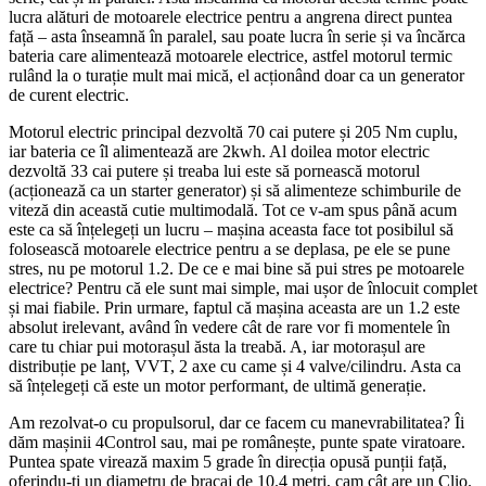
lucra alături de motoarele electrice pentru a angrena direct puntea
față – asta înseamnă în paralel, sau poate lucra în serie și va încărca
bateria care alimentează motoarele electrice, astfel motorul termic
rulând la o turație mult mai mică, el acționând doar ca un generator
de curent electric.
Motorul electric principal dezvoltă 70 cai putere și 205 Nm cuplu,
iar bateria ce îl alimentează are 2kwh. Al doilea motor electric
dezvoltă 33 cai putere și treaba lui este să pornească motorul
(acționează ca un starter generator) și să alimenteze schimburile de
viteză din această cutie multimodală. Tot ce v-am spus până acum
este ca să înțelegeți un lucru – mașina aceasta face tot posibilul să
folosească motoarele electrice pentru a se deplasa, pe ele se pune
stres, nu pe motorul 1.2. De ce e mai bine să pui stres pe motoarele
electrice? Pentru că ele sunt mai simple, mai ușor de înlocuit complet
și mai fiabile. Prin urmare, faptul că mașina aceasta are un 1.2 este
absolut irelevant, având în vedere cât de rare vor fi momentele în
care tu chiar pui motorașul ăsta la treabă. A, iar motorașul are
distribuție pe lanț, VVT, 2 axe cu came și 4 valve/cilindru. Asta ca
să înțelegeți că este un motor performant, de ultimă generație.
Am rezolvat-o cu propulsorul, dar ce facem cu manevrabilitatea? Îi
dăm mașinii 4Control sau, mai pe românește, punte spate viratoare.
Puntea spate virează maxim 5 grade în direcția opusă punții față,
oferindu-ți un diametru de bracaj de 10.4 metri, cam cât are un Clio.