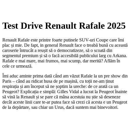
Test Drive Renault Rafale 2025
Renault Rafale este printre foarte putinele SUV-uri Coupe care îmi
plac și mie. De fapt, in general Renault face o treabă bună cu această
caroserie întrucât a reușit să o democratizeze, să o scoată din
segmentul premium și să o facă accesibilă publicului larg cu Arkana.
Rafale e mai mare, mai frumos, mai scump, dar merită? Aflăm în
cele ce urmează.
Îmi aduc aminte prima dată când am văzut Rafale la un pre show din
Paris – când au ridicat husa de pe mașină, cu toții ne-am ținut
respirația și am început să ne șoptim la ureche: de ce arată ca un
Peugeot? Explicația e simplă: Gilles Vidal a lucrat la Peugeot înainte
să vină la Renault și se pare că mâna acestuia nu știe să deseneze
decât aceste linii care te-ar putea face să crezi că acesta e un Peugeot
de la depărtare, sau chiar un Urus, dacă suntem mai binevoitori.