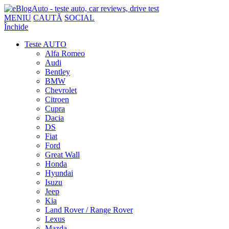
MENIU
CAUTĂ
SOCIAL
Închide
Teste AUTO
Alfa Romeo
Audi
Bentley
BMW
Chevrolet
Citroen
Cupra
Dacia
DS
Fiat
Ford
Great Wall
Honda
Hyundai
Isuzu
Jeep
Kia
Land Rover / Range Rover
Lexus
Mazda