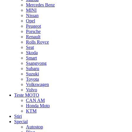
Mercedes Benz
MINI
Nissan
Opel
Peugeot
Porsche
Renault
Rolls Royce
Seat
Skoda
Smart
Ssangyong
Subaru
Suzuki
Toyota
Volkswagen
Volvo
Teste MOTO
CAN AM
Honda Moto
KTM
Stiri
Special
Autostop