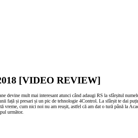
S 2018 [VIDEO REVIEW]
ne devine mult mai interesant atunci când adaugi RS la sfârșitul numelu
unii față și presari și un pic de tehnologie 4Control. La sfârșit te dai puți
ultă vreme, cum nici noi nu am reușit, astfel că am dat o tură până la A
ipul următor.