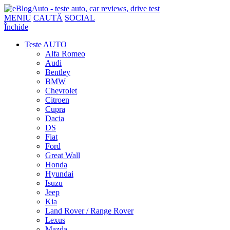
MENIU
CAUTĂ
SOCIAL
Închide
Teste AUTO
Alfa Romeo
Audi
Bentley
BMW
Chevrolet
Citroen
Cupra
Dacia
DS
Fiat
Ford
Great Wall
Honda
Hyundai
Isuzu
Jeep
Kia
Land Rover / Range Rover
Lexus
Mazda