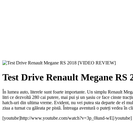
Test Drive Renault Megane R
În lumea auto, literele sunt foarte importante. Un simplu Renault Mega
litri ce dezvoltă 280 cai putere, mai pui și un șasiu ce face cinste tracți
hatch-uri din ultima vreme. Evident, nu vei putea sta departe de el m
ziua a turnat cu găleata pe pistă. Întreaga aventură o puteți vedea în cl
[youtube]http://www.youtube.com/watch?v=3p_0lund-wE[/youtube]