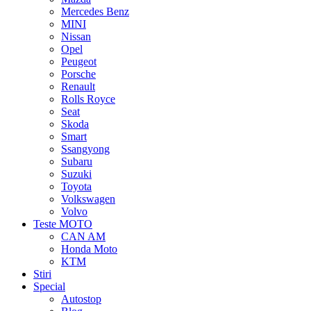
Mercedes Benz
MINI
Nissan
Opel
Peugeot
Porsche
Renault
Rolls Royce
Seat
Skoda
Smart
Ssangyong
Subaru
Suzuki
Toyota
Volkswagen
Volvo
Teste MOTO
CAN AM
Honda Moto
KTM
Stiri
Special
Autostop