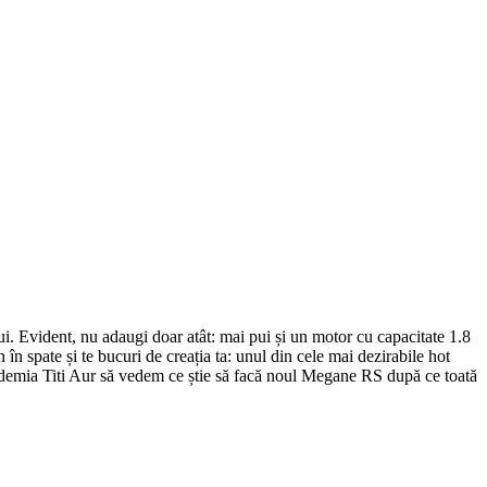
i. Evident, nu adaugi doar atât: mai pui și un motor cu capacitate 1.8
n în spate și te bucuri de creația ta: unul din cele mai dezirabile hot
cademia Titi Aur să vedem ce știe să facă noul Megane RS după ce toată