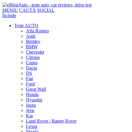
MENIU
CAUTĂ
SOCIAL
Închide
Teste AUTO
Alfa Romeo
Audi
Bentley
BMW
Chevrolet
Citroen
Cupra
Dacia
DS
Fiat
Ford
Great Wall
Honda
Hyundai
Isuzu
Jeep
Kia
Land Rover / Range Rover
Lexus
Mazda