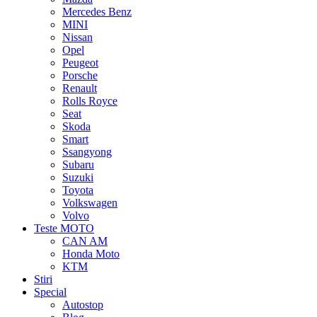
Mercedes Benz
MINI
Nissan
Opel
Peugeot
Porsche
Renault
Rolls Royce
Seat
Skoda
Smart
Ssangyong
Subaru
Suzuki
Toyota
Volkswagen
Volvo
Teste MOTO
CAN AM
Honda Moto
KTM
Stiri
Special
Autostop