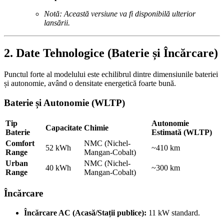
Notă: Această versiune va fi disponibilă ulterior
lansării.
2. Date Tehnologice (Baterie și Încărcare)
Punctul forte al modelului este echilibrul dintre dimensiunile bateriei
și autonomie, având o densitate energetică foarte bună.
Baterie și Autonomie (WLTP)
Tip
Autonomie
Capacitate
Chimie
Baterie
Estimată (WLTP)
Comfort
NMC (Nichel-
52 kWh
~410 km
Range
Mangan-Cobalt)
Urban
NMC (Nichel-
40 kWh
~300 km
Range
Mangan-Cobalt)
Încărcare
Încărcare AC (Acasă/Stații publice):
11 kW standard.