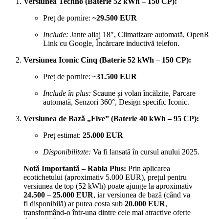
Versiunea Techno (Baterie 52 kWh – 150 CP):
Preț de pornire:
~29.500 EUR
Include:
Jante aliaj 18″, Climatizare automată, OpenR
Link cu Google, Încărcare inductivă telefon.
Versiunea Iconic Cinq (Baterie 52 kWh – 150 CP):
Preț de pornire:
~31.500 EUR
Include în plus:
Scaune și volan încălzite, Parcare
automată, Senzori 360°, Design specific Iconic.
Versiunea de Bază „Five” (Baterie 40 kWh – 95 CP):
Preț estimat:
25.000 EUR
Disponibilitate:
Va fi lansată în cursul anului 2025.
Notă Importantă – Rabla Plus:
Prin aplicarea
ecotichetului (aproximativ 5.000 EUR), prețul pentru
versiunea de top (52 kWh) poate ajunge la aproximativ
24.500 – 25.000 EUR
, iar versiunea de bază (când va
fi disponibilă) ar putea costa sub
20.000 EUR
,
transformând-o într-una dintre cele mai atractive oferte