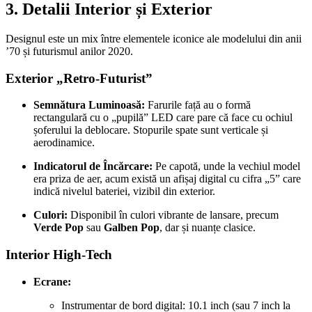
3. Detalii Interior și Exterior
Designul este un mix între elementele iconice ale modelului din anii
’70 și futurismul anilor 2020.
Exterior „Retro-Futurist”
Semnătura Luminoasă:
Farurile față au o formă
rectangulară cu o „pupilă” LED care pare că face cu ochiul
șoferului la deblocare. Stopurile spate sunt verticale și
aerodinamice.
Indicatorul de Încărcare:
Pe capotă, unde la vechiul model
era priza de aer, acum există un afișaj digital cu cifra „5” care
indică nivelul bateriei, vizibil din exterior.
Culori:
Disponibil în culori vibrante de lansare, precum
Verde Pop
sau
Galben Pop
, dar și nuanțe clasice.
Interior High-Tech
Ecrane:
Instrumentar de bord digital: 10.1 inch (sau 7 inch la