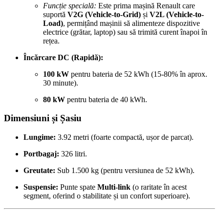
Funcție specială:
Este prima mașină Renault care
suportă
V2G (Vehicle-to-Grid)
și
V2L (Vehicle-to-
Load)
, permițând mașinii să alimenteze dispozitive
electrice (grătar, laptop) sau să trimită curent înapoi în
rețea.
Încărcare DC (Rapidă):
100 kW
pentru bateria de 52 kWh (15-80% în aprox.
30 minute).
80 kW
pentru bateria de 40 kWh.
Dimensiuni și Șasiu
Lungime:
3.92 metri (foarte compactă, ușor de parcat).
Portbagaj:
326 litri.
Greutate:
Sub 1.500 kg (pentru versiunea de 52 kWh).
Suspensie:
Punte spate
Multi-link
(o raritate în acest
segment, oferind o stabilitate și un confort superioare).