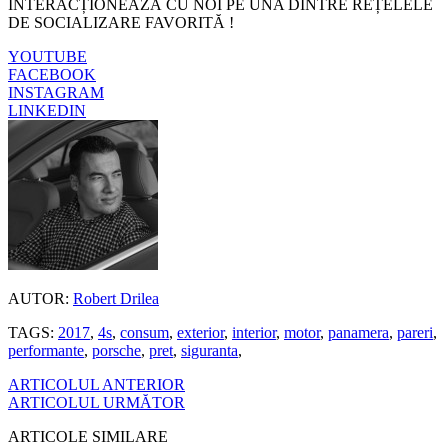
INTERACȚIONEAZĂ CU NOI PE UNA DINTRE REȚELELE
DE SOCIALIZARE FAVORITĂ !
YOUTUBE
FACEBOOK
INSTAGRAM
LINKEDIN
AUTOR:
Robert Drilea
TAGS:
2017
,
4s
,
consum
,
exterior
,
interior
,
motor
,
panamera
,
pareri
,
performante
,
porsche
,
pret
,
siguranta
,
ARTICOLUL ANTERIOR
ARTICOLUL URMĂTOR
ARTICOLE SIMILARE