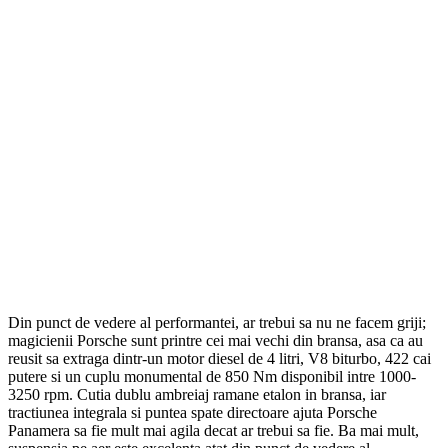
Din punct de vedere al performantei, ar trebui sa nu ne facem griji;
magicienii Porsche sunt printre cei mai vechi din bransa, asa ca au
reusit sa extraga dintr-un motor diesel de 4 litri, V8 biturbo, 422 cai
putere si un cuplu monumental de 850 Nm disponibil intre 1000-
3250 rpm. Cutia dublu ambreiaj ramane etalon in bransa, iar
tractiunea integrala si puntea spate directoare ajuta Porsche
Panamera sa fie mult mai agila decat ar trebui sa fie. Ba mai mult,