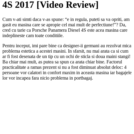
4S 2017 [Video Review]
Cum v-ati simti daca v-as spune: “e in regula, puteti sa va opriti, am
gasit eu masina care se apropie cel mai mult de perfectiune!”? Da,
cred cu tarie ca Porsche Panamera Diesel 4S este acea masina care
indeplineste cam toate conditiile.
Pentru inceput, imi pare bine ca designer-ii germani au rezolvat mica
problema estetica a acestei masini. In sfarsit, nu mai arata ca si cum
ar fi fost desenata de un tip cu un ochi de sticla si doua maini stangi!
Ba chiar mai mult, as putea sa spun ca arata chiar bine. Factorul
practicalitate a ramas prezent si nu a fost diminuat absolut deloc: 4
persoane vor calatori in confort maxim in aceasta masina iar bagajele
lor vor incapea fara nicio problema in portbagaj.