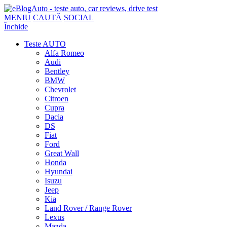
MENIU
CAUTĂ
SOCIAL
Închide
Teste AUTO
Alfa Romeo
Audi
Bentley
BMW
Chevrolet
Citroen
Cupra
Dacia
DS
Fiat
Ford
Great Wall
Honda
Hyundai
Isuzu
Jeep
Kia
Land Rover / Range Rover
Lexus
Mazda