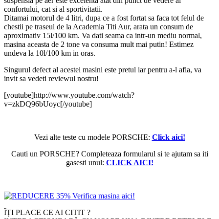
suspensia pe aer este excelenta atat din punct de vedere al
confortului, cat si al sportivitatii.
Ditamai motorul de 4 litri, dupa ce a fost fortat sa faca tot felul de
chestii pe traseul de la Academia Titi Aur, arata un consum de
aproximativ 15l/100 km. Va dati seama ca intr-un mediu normal,
masina aceasta de 2 tone va consuma mult mai putin! Estimez
undeva la 10l/100 km in oras.
Singurul defect al acestei masini este pretul iar pentru a-l afla, va
invit sa vedeti reviewul nostru!
[youtube]http://www.youtube.com/watch?
v=zkDQ96bUoyc[/youtube]
Vezi alte teste cu modele PORSCHE:
Click aici!
Cauti un PORSCHE? Completeaza formularul si te ajutam sa iti
gasesti unul:
CLICK AICI!
ÎȚI PLACE CE AI CITIT ?