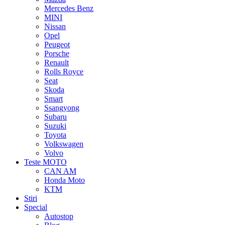
Mercedes Benz
MINI
Nissan
Opel
Peugeot
Porsche
Renault
Rolls Royce
Seat
Skoda
Smart
Ssangyong
Subaru
Suzuki
Toyota
Volkswagen
Volvo
Teste MOTO
CAN AM
Honda Moto
KTM
Stiri
Special
Autostop