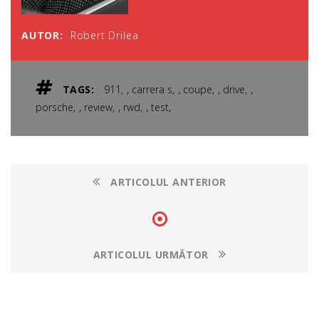
AUTOR:
Robert Drilea
,
,
,
,
TAGS:
911
carrera s
coupe
drive
,
,
,
,
porsche
review
rwd
test
ARTICOLUL ANTERIOR
ARTICOLUL URMĂTOR