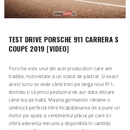
TEST DRIVE PORSCHE 911 CARRERA S
COUPE 2019 [VIDEO]
Porsche este unul din acei producători care are
tradiție, notorietate și un statut de păstrat. Și exact
acest lucru se vede când treci pe langa noul 911,
dorindu-ți să prinzi peștișorul de aur data viitoare
când ieși pe baltă. Mașina germanilor rămâne o
simbioză perfectă între încăpățânarea de a pune un
motor pe spate și sentimentul plăcut pe care ți-l
oferă aderența mecanica disponibilă în cantități