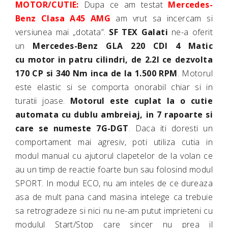
MOTOR/CUTIE:
Dupa ce am testat
Mercedes-
Benz Clasa A45 AMG
am vrut sa incercam si
versiunea mai „dotata”.
SF TEX Galati
ne-a oferit
un
Mercedes-Benz GLA 220 CDI 4 Matic
cu motor in patru cilindri, de 2.2l ce dezvolta
170 CP si 340 Nm inca de la 1.500 RPM
. Motorul
este elastic si se comporta onorabil chiar si in
turatii joase.
Motorul este cuplat la o cutie
automata cu dublu ambreiaj, in 7 rapoarte si
care se numeste 7G-DGT
. Daca iti doresti un
comportament mai agresiv, poti utiliza cutia in
modul manual cu ajutorul clapetelor de la volan ce
au un timp de reactie foarte bun sau folosind modul
SPORT. In modul ECO, nu am inteles de ce dureaza
asa de mult pana cand masina intelege ca trebuie
sa retrogradeze si nici nu ne-am putut imprieteni cu
modulul Start/Stop care sincer nu prea il