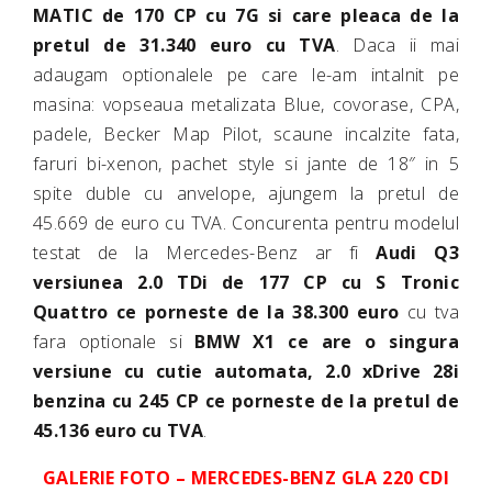
MATIC de 170 CP cu 7G si care pleaca de la
pretul de 31.340 euro cu TVA
. Daca ii mai
adaugam optionalele pe care le-am intalnit pe
masina: vopseaua metalizata Blue, covorase, CPA,
padele, Becker Map Pilot, scaune incalzite fata,
faruri bi-xenon, pachet style si jante de 18″ in 5
spite duble cu anvelope, ajungem la pretul de
45.669 de euro cu TVA. Concurenta pentru modelul
testat de la Mercedes-Benz ar fi
Audi Q3
versiunea 2.0 TDi de 177 CP cu S Tronic
Quattro ce porneste de la 38.300 euro
cu tva
fara optionale si
BMW X1 ce are o singura
versiune cu cutie automata, 2.0 xDrive 28i
benzina cu 245 CP ce porneste de la pretul de
45.136 euro cu TVA
.
GALERIE FOTO – MERCEDES-BENZ GLA 220 CDI