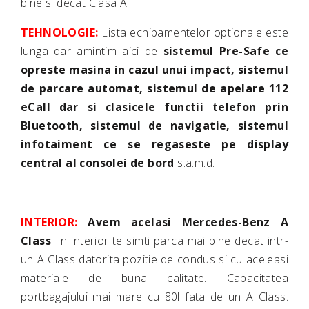
bine si decat Clasa A.
TEHNOLOGIE:
Lista echipamentelor optionale este
lunga dar amintim aici de
sistemul Pre-Safe ce
opreste masina in cazul unui impact, sistemul
de parcare automat, sistemul de apelare 112
eCall dar si clasicele functii telefon prin
Bluetooth, sistemul de navigatie, sistemul
infotaiment ce se regaseste pe display
central al consolei de bord
s.a.m.d.
INTERIOR:
Avem acelasi Mercedes-Benz A
Class
. In interior te simti parca mai bine decat intr-
un A Class datorita pozitie de condus si cu aceleasi
materiale de buna calitate. Capacitatea
portbagajului mai mare cu 80l fata de un A Class.