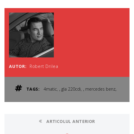
AUTOR:
Robert Drilea
,
,
,
TAGS:
4matic
gla 220cdi
mercedes benz
ARTICOLUL ANTERIOR