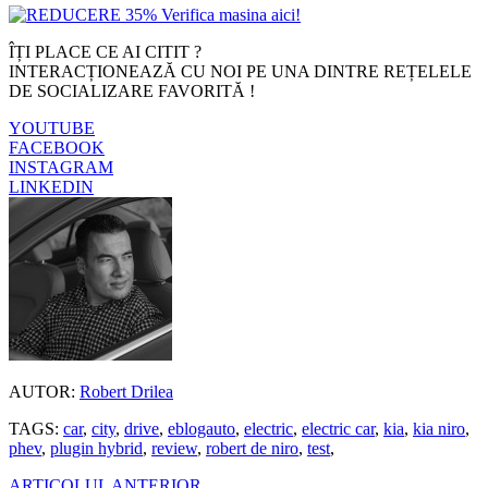
ÎȚI PLACE CE AI CITIT ?
INTERACȚIONEAZĂ CU NOI PE UNA DINTRE REȚELELE
DE SOCIALIZARE FAVORITĂ !
YOUTUBE
FACEBOOK
INSTAGRAM
LINKEDIN
AUTOR:
Robert Drilea
TAGS:
car
,
city
,
drive
,
eblogauto
,
electric
,
electric car
,
kia
,
kia niro
,
phev
,
plugin hybrid
,
review
,
robert de niro
,
test
,
ARTICOLUL ANTERIOR