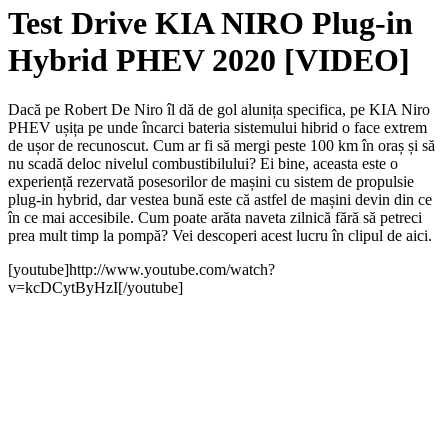
Test Drive KIA NIRO Plug-in
Hybrid PHEV 2020 [VIDEO]
Dacă pe Robert De Niro îl dă de gol alunița specifica, pe KIA Niro
PHEV ușița pe unde încarci bateria sistemului hibrid o face extrem
de ușor de recunoscut. Cum ar fi să mergi peste 100 km în oraș și să
nu scadă deloc nivelul combustibilului? Ei bine, aceasta este o
experiență rezervată posesorilor de mașini cu sistem de propulsie
plug-in hybrid, dar vestea bună este că astfel de mașini devin din ce
în ce mai accesibile. Cum poate arăta naveta zilnică fără să petreci
prea mult timp la pompă? Vei descoperi acest lucru în clipul de aici.
[youtube]http://www.youtube.com/watch?
v=kcDCytByHzI[/youtube]