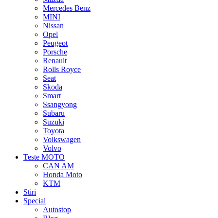
Mercedes Benz
MINI
Nissan
Opel
Peugeot
Porsche
Renault
Rolls Royce
Seat
Skoda
Smart
Ssangyong
Subaru
Suzuki
Toyota
Volkswagen
Volvo
Teste MOTO
CAN AM
Honda Moto
KTM
Stiri
Special
Autostop