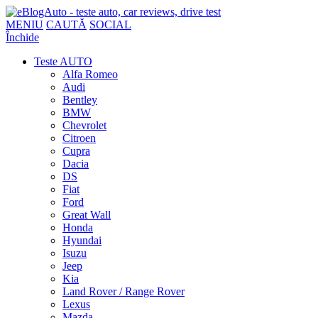
MENIU
CAUTĂ
SOCIAL
Închide
Teste AUTO
Alfa Romeo
Audi
Bentley
BMW
Chevrolet
Citroen
Cupra
Dacia
DS
Fiat
Ford
Great Wall
Honda
Hyundai
Isuzu
Jeep
Kia
Land Rover / Range Rover
Lexus
Mazda