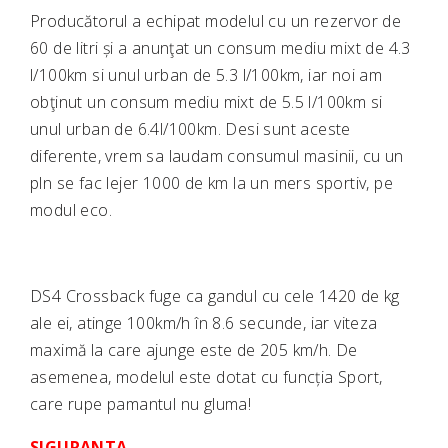
Producătorul a echipat modelul cu un rezervor de
60 de litri și a anunţat un consum mediu mixt de 4.3
l/100km si unul urban de 5.3 l/100km, iar noi am
obţinut un consum mediu mixt de 5.5 l/100km si
unul urban de 6.4l/100km. Desi sunt aceste
diferente, vrem sa laudam consumul masinii, cu un
pln se fac lejer 1000 de km la un mers sportiv, pe
modul eco.
DS4 Crossback fuge ca gandul cu cele 1420 de kg
ale ei, atinge 100km/h în 8.6 secunde, iar viteza
maximă la care ajunge este de 205 km/h. De
asemenea, modelul este dotat cu funcția Sport,
care rupe pamantul nu gluma!
SIGURANTA