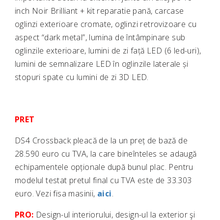
inch Noir Brilliant + kit reparatie pană, carcase
oglinzi exterioare cromate, oglinzi retrovizoare cu
aspect “dark metal”, lumina de întâmpinare sub
oglinzile exterioare, lumini de zi față LED (6 led-uri),
lumini de semnalizare LED în oglinzile laterale și
stopuri spate cu lumini de zi 3D LED.
PRET
DS4 Crossback pleacă de la un preț de bază de
28.590 euro cu TVA, la care bineînteles se adaugă
echipamentele opționale după bunul plac. Pentru
modelul testat pretul final cu TVA este de 33.303
euro. Vezi fisa masinii,
aici
.
PRO:
Design-ul interiorului, design-ul la exterior şi