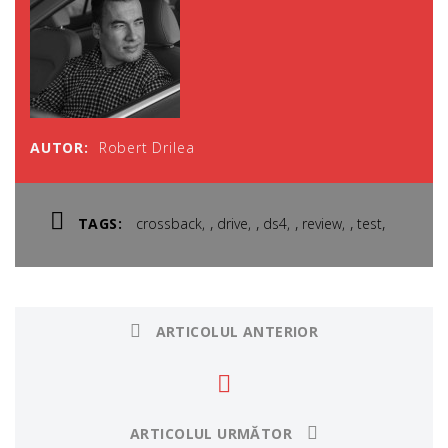
AUTOR:
Robert Drilea
,
,
,
,
,
TAGS:
crossback
drive
ds4
review
test
ARTICOLUL ANTERIOR
ARTICOLUL URMĂTOR