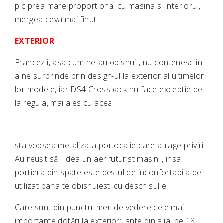
pic prea mare proportional cu masina si interiorul,
mergea ceva mai finut.
EXTERIOR
Francezii, asa cum ne-au obisnuit, nu contenesc in
a ne surprinde prin design-ul la exterior al ultimelor
lor modele, iar DS4 Crossback nu face exceptie de
la regula, mai ales cu acea
sta vopsea metalizata portocalie care atrage priviri.
Au reușit să ii dea un aer futurist mașinii, insa
portiera din spate este destul de inconfortabila de
utilizat pana te obisnuiesti cu deschisul ei.
Care sunt din punctul meu de vedere cele mai
importante dotări la exterior: jante din aliaj pe 18