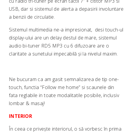
cu radio tri-tuner pe ecran tactil 7” + cititor MP3 si
USB, dar si sistemul de alerta a depasirii involuntare
a benzii de circulatie.
Sistemul multimedia ne-a impresionat, desi touch-ul
display-ului are un delay destul de mare, sistemul
audio bi-tuner RD5 MP3 cu 6 difuzoare are o
claritate a sunetului impecabilă și la nivelul maxim.
Ne bucuram ca am gasit semnalizarea de tip one-
touch, functia “Follow me home” si scaunele din
fata reglabile in toate modalitatile posibile, inclusiv
lombar & masaj!
INTERIOR
În ceea ce privește interiorul, o să vorbesc în prima