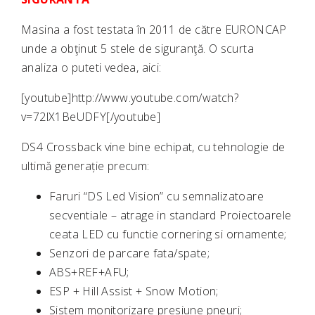
Masina a fost testata în 2011 de către EURONCAP
unde a obţinut 5 stele de siguranţă. O scurta
analiza o puteti vedea, aici:
[youtube]http://www.youtube.com/watch?
v=72lX1BeUDFY[/youtube]
DS4 Crossback vine bine echipat, cu tehnologie de
ultimă generație precum:
Faruri “DS Led Vision” cu semnalizatoare
secventiale – atrage in standard Proiectoarele
ceata LED cu functie cornering si ornamente;
Senzori de parcare fata/spate;
ABS+REF+AFU;
ESP + Hill Assist + Snow Motion;
Sistem monitorizare presiune pneuri;