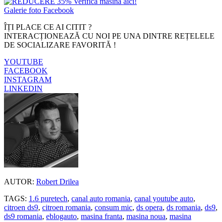
Galerie foto Facebook
ÎȚI PLACE CE AI CITIT ?
INTERACȚIONEAZĂ CU NOI PE UNA DINTRE REȚELELE
DE SOCIALIZARE FAVORITĂ !
YOUTUBE
FACEBOOK
INSTAGRAM
LINKEDIN
AUTOR:
Robert Drilea
TAGS:
1.6 puretech
,
canal auto romania
,
canal youtube auto
,
citroen ds9
,
citroen romania
,
consum mic
,
ds opera
,
ds romania
,
ds9
,
ds9 romania
,
eblogauto
,
masina franta
,
masina noua
,
masina