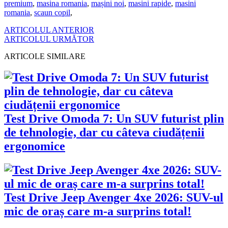
premium
,
masina romania
,
mașini noi
,
masini rapide
,
masini
romania
,
scaun copil
,
ARTICOLUL ANTERIOR
ARTICOLUL URMĂTOR
ARTICOLE SIMILARE
Test Drive Omoda 7: Un SUV futurist plin
de tehnologie, dar cu câteva ciudățenii
ergonomice
Test Drive Jeep Avenger 4xe 2026: SUV-ul
mic de oraș care m-a surprins total!