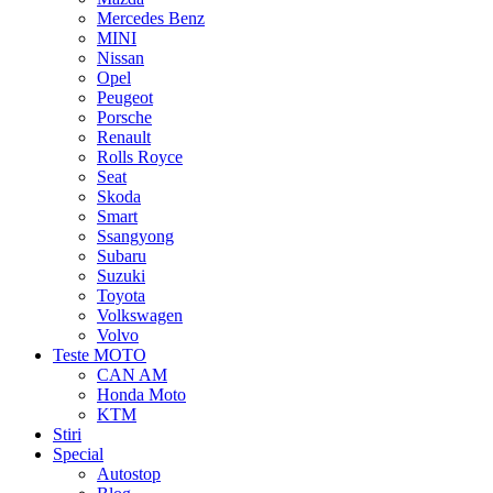
Mercedes Benz
MINI
Nissan
Opel
Peugeot
Porsche
Renault
Rolls Royce
Seat
Skoda
Smart
Ssangyong
Subaru
Suzuki
Toyota
Volkswagen
Volvo
Teste MOTO
CAN AM
Honda Moto
KTM
Stiri
Special
Autostop