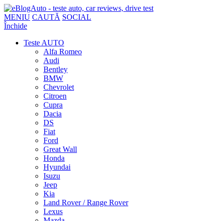
MENIU
CAUTĂ
SOCIAL
Închide
Teste AUTO
Alfa Romeo
Audi
Bentley
BMW
Chevrolet
Citroen
Cupra
Dacia
DS
Fiat
Ford
Great Wall
Honda
Hyundai
Isuzu
Jeep
Kia
Land Rover / Range Rover
Lexus
Mazda