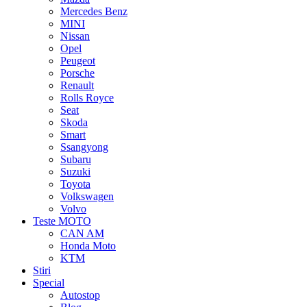
Mercedes Benz
MINI
Nissan
Opel
Peugeot
Porsche
Renault
Rolls Royce
Seat
Skoda
Smart
Ssangyong
Subaru
Suzuki
Toyota
Volkswagen
Volvo
Teste MOTO
CAN AM
Honda Moto
KTM
Stiri
Special
Autostop