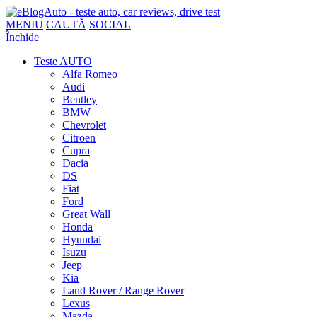
MENIU
CAUTĂ
SOCIAL
Închide
Teste AUTO
Alfa Romeo
Audi
Bentley
BMW
Chevrolet
Citroen
Cupra
Dacia
DS
Fiat
Ford
Great Wall
Honda
Hyundai
Isuzu
Jeep
Kia
Land Rover / Range Rover
Lexus
Mazda