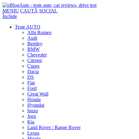
MENIU
CAUTĂ
SOCIAL
Închide
Teste AUTO
Alfa Romeo
Audi
Bentley
BMW
Chevrolet
Citroen
Cupra
Dacia
DS
Fiat
Ford
Great Wall
Honda
Hyundai
Isuzu
Jeep
Kia
Land Rover / Range Rover
Lexus
Mazda