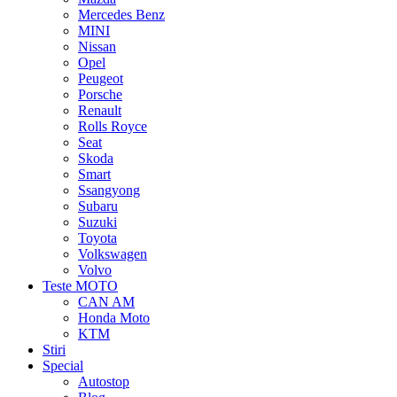
Mercedes Benz
MINI
Nissan
Opel
Peugeot
Porsche
Renault
Rolls Royce
Seat
Skoda
Smart
Ssangyong
Subaru
Suzuki
Toyota
Volkswagen
Volvo
Teste MOTO
CAN AM
Honda Moto
KTM
Stiri
Special
Autostop