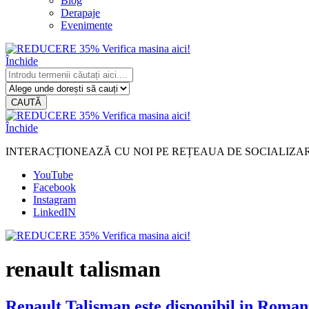
Blog
Derapaje
Evenimente
Închide
CAUTĂ
Închide
INTERACȚIONEAZĂ CU NOI PE REȚEAUA DE SOCIALIZA
YouTube
Facebook
Instagram
LinkedIN
renault talisman
Renault Talisman este disponibil in Romani