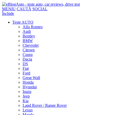
MENIU
CAUTĂ
SOCIAL
Închide
Teste AUTO
Alfa Romeo
Audi
Bentley
BMW
Chevrolet
Citroen
Cupra
Dacia
DS
Fiat
Ford
Great Wall
Honda
Hyundai
Isuzu
Jeep
Kia
Land Rover / Range Rover
Lexus
Mazda