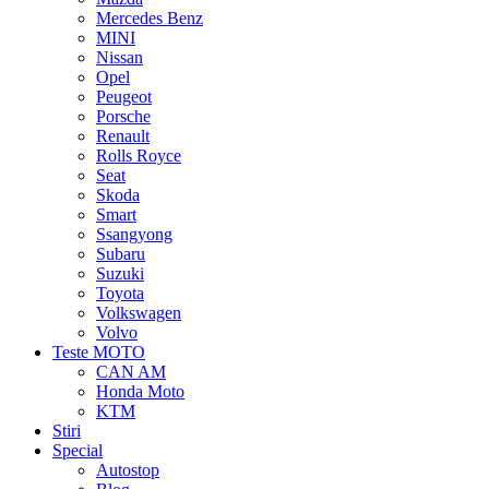
Mercedes Benz
MINI
Nissan
Opel
Peugeot
Porsche
Renault
Rolls Royce
Seat
Skoda
Smart
Ssangyong
Subaru
Suzuki
Toyota
Volkswagen
Volvo
Teste MOTO
CAN AM
Honda Moto
KTM
Stiri
Special
Autostop