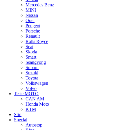
Mercedes Benz
MINI
Nissan
Opel
Peugeot
Porsche
Renault
Rolls Royce
Seat
Skoda
Smart
Ssangyong
Subaru
Suzuki
Toyota
Volkswagen
Volvo
Teste MOTO
CAN AM
Honda Moto
KTM
Stiri
Special
Autostop