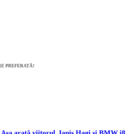
RE PREFERATĂ!
Așa arată viitorul. Ianis Hagi si BMW i8.