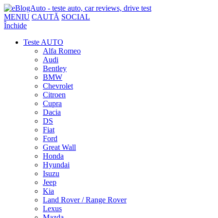
MENIU
CAUTĂ
SOCIAL
Închide
Teste AUTO
Alfa Romeo
Audi
Bentley
BMW
Chevrolet
Citroen
Cupra
Dacia
DS
Fiat
Ford
Great Wall
Honda
Hyundai
Isuzu
Jeep
Kia
Land Rover / Range Rover
Lexus
Mazda