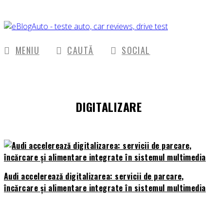
MENIU
CAUTĂ
SOCIAL
DIGITALIZARE
Audi accelerează digitalizarea: servicii de parcare,
încărcare și alimentare integrate în sistemul multimedia